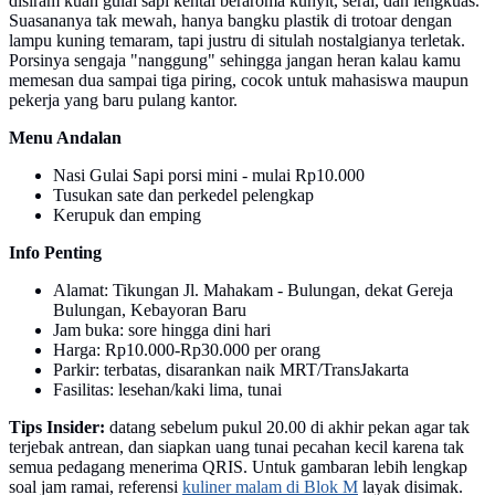
disiram kuah gulai sapi kental beraroma kunyit, serai, dan lengkuas.
Suasananya tak mewah, hanya bangku plastik di trotoar dengan
lampu kuning temaram, tapi justru di situlah nostalgianya terletak.
Porsinya sengaja "nanggung" sehingga jangan heran kalau kamu
memesan dua sampai tiga piring, cocok untuk mahasiswa maupun
pekerja yang baru pulang kantor.
Menu Andalan
Nasi Gulai Sapi porsi mini - mulai Rp10.000
Tusukan sate dan perkedel pelengkap
Kerupuk dan emping
Info Penting
Alamat: Tikungan Jl. Mahakam - Bulungan, dekat Gereja
Bulungan, Kebayoran Baru
Jam buka: sore hingga dini hari
Harga: Rp10.000-Rp30.000 per orang
Parkir: terbatas, disarankan naik MRT/TransJakarta
Fasilitas: lesehan/kaki lima, tunai
Tips Insider:
datang sebelum pukul 20.00 di akhir pekan agar tak
terjebak antrean, dan siapkan uang tunai pecahan kecil karena tak
semua pedagang menerima QRIS. Untuk gambaran lebih lengkap
soal jam ramai, referensi
kuliner malam di Blok M
layak disimak.