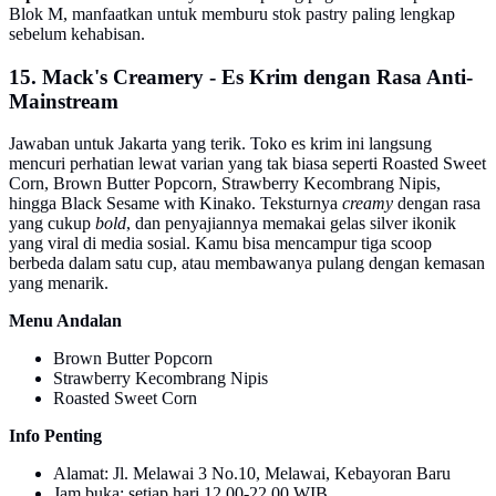
Blok M, manfaatkan untuk memburu stok pastry paling lengkap
sebelum kehabisan.
15. Mack's Creamery - Es Krim dengan Rasa Anti-
Mainstream
Jawaban untuk Jakarta yang terik. Toko es krim ini langsung
mencuri perhatian lewat varian yang tak biasa seperti Roasted Sweet
Corn, Brown Butter Popcorn, Strawberry Kecombrang Nipis,
hingga Black Sesame with Kinako. Teksturnya
creamy
dengan rasa
yang cukup
bold
, dan penyajiannya memakai gelas silver ikonik
yang viral di media sosial. Kamu bisa mencampur tiga scoop
berbeda dalam satu cup, atau membawanya pulang dengan kemasan
yang menarik.
Menu Andalan
Brown Butter Popcorn
Strawberry Kecombrang Nipis
Roasted Sweet Corn
Info Penting
Alamat: Jl. Melawai 3 No.10, Melawai, Kebayoran Baru
Jam buka: setiap hari 12.00-22.00 WIB