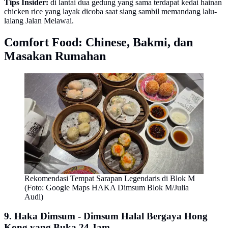
Tips Insider:
di lantai dua gedung yang sama terdapat kedai hainan
chicken rice yang layak dicoba saat siang sambil memandang lalu-
lalang Jalan Melawai.
Comfort Food: Chinese, Bakmi, dan
Masakan Rumahan
Rekomendasi Tempat Sarapan Legendaris di Blok M
(Foto: Google Maps HAKA Dimsum Blok M/Julia
Audi)
9. Haka Dimsum - Dimsum Halal Bergaya Hong
Kong yang Buka 24 Jam