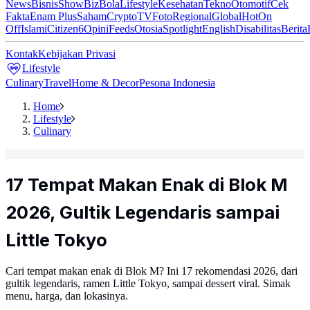
News
Bisnis
ShowBiz
Bola
Lifestyle
Kesehatan
Tekno
Otomotif
Cek
Fakta
Enam Plus
Saham
Crypto
TV
Foto
Regional
Global
Hot
On
Off
Islami
Citizen6
Opini
Feeds
Otosia
Spotlight
English
Disabilitas
Berita
Kontak
Kebijakan Privasi
Lifestyle
Culinary
Travel
Home & Decor
Pesona Indonesia
Home
Lifestyle
Culinary
17 Tempat Makan Enak di Blok M
2026, Gultik Legendaris sampai
Little Tokyo
Cari tempat makan enak di Blok M? Ini 17 rekomendasi 2026, dari
gultik legendaris, ramen Little Tokyo, sampai dessert viral. Simak
menu, harga, dan lokasinya.