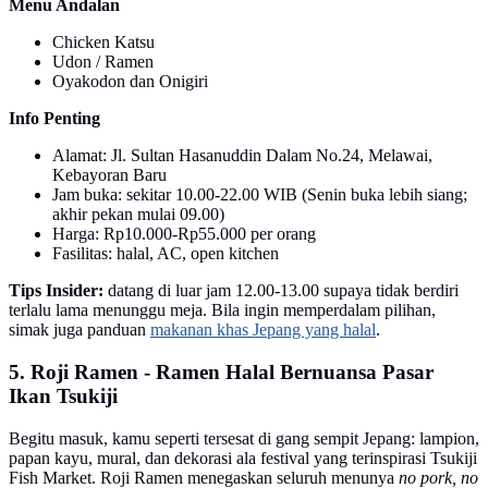
Menu Andalan
Chicken Katsu
Udon / Ramen
Oyakodon dan Onigiri
Info Penting
Alamat: Jl. Sultan Hasanuddin Dalam No.24, Melawai,
Kebayoran Baru
Jam buka: sekitar 10.00-22.00 WIB (Senin buka lebih siang;
akhir pekan mulai 09.00)
Harga: Rp10.000-Rp55.000 per orang
Fasilitas: halal, AC, open kitchen
Tips Insider:
datang di luar jam 12.00-13.00 supaya tidak berdiri
terlalu lama menunggu meja. Bila ingin memperdalam pilihan,
simak juga panduan
makanan khas Jepang yang halal
.
5. Roji Ramen - Ramen Halal Bernuansa Pasar
Ikan Tsukiji
Begitu masuk, kamu seperti tersesat di gang sempit Jepang: lampion,
papan kayu, mural, dan dekorasi ala festival yang terinspirasi Tsukiji
Fish Market. Roji Ramen menegaskan seluruh menunya
no pork, no