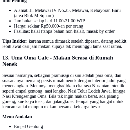
Info Penting
Alamat: Jl. Melawai IV No.25, Melawai, Kebayoran Baru
(area Blok M Square)
Jam buka: setiap hari 11.00-21.00 WIB
Harga: sekitar Rp50.000-an per orang
Fasilitas: halal (tanpa bahan non-halal), masak by order
Tips Insider:
karena semua dimasak setelah dipesan, datang sedikit
lebih awal dari jam makan supaya tak menunggu lama saat ramai.
13. Uma Oma Cafe - Makan Serasa di Rumah
Nenek
Sesuai namanya, sebagian pramusaji di sini adalah para oma, dan
suasananya memang persis rumah nenek dengan interior jadul yang
menenangkan. Menunya menghadirkan cita rasa Nusantara otentik
seperti empal gentong, nasi lengko, Nasi Telur Lodeh Jawa, hingga
Nasi Krengsengan Oma. Bila tak ingin makan berat, ada pisang
goreng, kue kaya toast, dan jalangkote. Tempat yang hangat untuk
kencan santai maupun makan bersama keluarga besar.
Menu Andalan
Empal Gentong