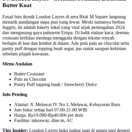
Butter Kuat
Fasad biru ikonik London Layers di area Blok M Square langsung
menarik pandangan siapa pun yang lewat. Meski namanya berbau
Inggris, ini adalah bakery lokal yang viral sejak pertengahan 2024
dan mengusung gaya patisserie Eropa. Di balik etalase kaca, deretan
croissant berkilau mentega menggoda dengan tekstur renyah
berlapis di luar dan lembut di dalam. Ada pula pain au chocolat serta
pastry puff dengan topping buah segar, pas untuk sarapan kekinian
sebelum jelajah kawasan.
Menu Andalan
Butter Croissant
Pain au Chocolat
Pastry Puff topping buah / Strawberry Dulce
Info Penting
Alamat: Jl. Melawai IV No.1, Melawai, Kebayoran Baru
Jam buka: setiap hari 07.00-21.00 WIB
Harga: Rp19.000-Rp40.000 per item
Fasilitas: takeaway, dine-in, AC
Tips Insider:
London Layers buka paling pagi di antara spot dessert