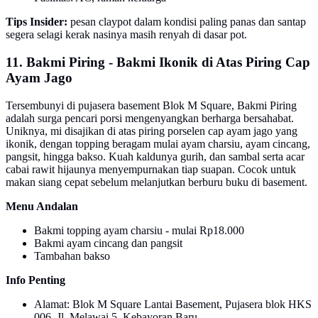
Tips Insider:
pesan claypot dalam kondisi paling panas dan santap
segera selagi kerak nasinya masih renyah di dasar pot.
11. Bakmi Piring - Bakmi Ikonik di Atas Piring Cap
Ayam Jago
Tersembunyi di pujasera basement Blok M Square, Bakmi Piring
adalah surga pencari porsi mengenyangkan berharga bersahabat.
Uniknya, mi disajikan di atas piring porselen cap ayam jago yang
ikonik, dengan topping beragam mulai ayam charsiu, ayam cincang,
pangsit, hingga bakso. Kuah kaldunya gurih, dan sambal serta acar
cabai rawit hijaunya menyempurnakan tiap suapan. Cocok untuk
makan siang cepat sebelum melanjutkan berburu buku di basement.
Menu Andalan
Bakmi topping ayam charsiu - mulai Rp18.000
Bakmi ayam cincang dan pangsit
Tambahan bakso
Info Penting
Alamat: Blok M Square Lantai Basement, Pujasera blok HKS
006, Jl. Melawai 5, Kebayoran Baru