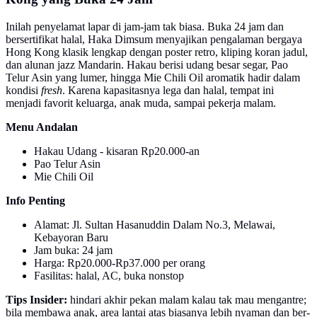
Inilah penyelamat lapar di jam-jam tak biasa. Buka 24 jam dan
bersertifikat halal, Haka Dimsum menyajikan pengalaman bergaya
Hong Kong klasik lengkap dengan poster retro, kliping koran jadul,
dan alunan jazz Mandarin. Hakau berisi udang besar segar, Pao
Telur Asin yang lumer, hingga Mie Chili Oil aromatik hadir dalam
kondisi
fresh
. Karena kapasitasnya lega dan halal, tempat ini
menjadi favorit keluarga, anak muda, sampai pekerja malam.
Menu Andalan
Hakau Udang - kisaran Rp20.000-an
Pao Telur Asin
Mie Chili Oil
Info Penting
Alamat: Jl. Sultan Hasanuddin Dalam No.3, Melawai,
Kebayoran Baru
Jam buka: 24 jam
Harga: Rp20.000-Rp37.000 per orang
Fasilitas: halal, AC, buka nonstop
Tips Insider:
hindari akhir pekan malam kalau tak mau mengantre;
bila membawa anak, area lantai atas biasanya lebih nyaman dan ber-