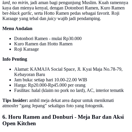
lard, no mirin
, jadi aman bagi pengunjung Muslim. Kuah ramennya
kaya dan mienya kenyal, dengan Dotonbori Ramen, Kuro Ramen
ber-
black garlic
, serta Hotto Ramen pedas sebagai favorit. Roji
Karaage yang tebal dan
juicy
wajib jadi pendamping.
Menu Andalan
Dotonbori Ramen - mulai Rp30.000
Kuro Ramen dan Hotto Ramen
Roji Karaage
Info Penting
Alamat: KAMAJA Social Space, Jl. Kyai Maja No.78-79,
Kebayoran Baru
Jam buka: setiap hari 10.00-22.00 WIB
Harga: Rp20.000-Rp45.000 per orang
Fasilitas: halal (klaim no pork no lard), AC, interior tematik
Tips Insider:
ambil meja dekat area dapur untuk menikmati
atmosfer "gang Jepang" sekaligus foto yang fotogenik.
6. Horu Ramen and Donburi - Meja Bar dan Aksi
Open Kitchen