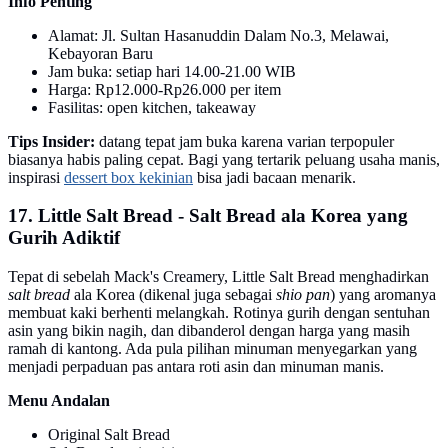
Info Penting
Alamat: Jl. Sultan Hasanuddin Dalam No.3, Melawai,
Kebayoran Baru
Jam buka: setiap hari 14.00-21.00 WIB
Harga: Rp12.000-Rp26.000 per item
Fasilitas: open kitchen, takeaway
Tips Insider:
datang tepat jam buka karena varian terpopuler
biasanya habis paling cepat. Bagi yang tertarik peluang usaha manis,
inspirasi
dessert box kekinian
bisa jadi bacaan menarik.
17. Little Salt Bread - Salt Bread ala Korea yang
Gurih Adiktif
Tepat di sebelah Mack's Creamery, Little Salt Bread menghadirkan
salt bread
ala Korea (dikenal juga sebagai
shio pan
) yang aromanya
membuat kaki berhenti melangkah. Rotinya gurih dengan sentuhan
asin yang bikin nagih, dan dibanderol dengan harga yang masih
ramah di kantong. Ada pula pilihan minuman menyegarkan yang
menjadi perpaduan pas antara roti asin dan minuman manis.
Menu Andalan
Original Salt Bread