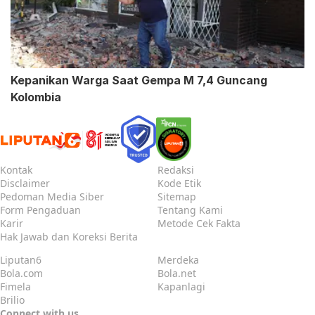
Kepanikan Warga Saat Gempa M 7,4 Guncang
Kolombia
Kontak
Redaksi
Disclaimer
Kode Etik
Pedoman Media Siber
Sitemap
Form Pengaduan
Tentang Kami
Karir
Metode Cek Fakta
Hak Jawab dan Koreksi Berita
Liputan6
Merdeka
Bola.com
Bola.net
Fimela
Kapanlagi
Brilio
Connect with us