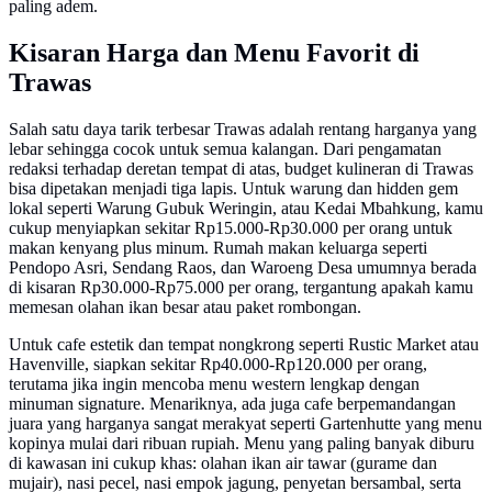
paling adem.
Kisaran Harga dan Menu Favorit di
Trawas
Salah satu daya tarik terbesar Trawas adalah rentang harganya yang
lebar sehingga cocok untuk semua kalangan. Dari pengamatan
redaksi terhadap deretan tempat di atas, budget kulineran di Trawas
bisa dipetakan menjadi tiga lapis. Untuk warung dan hidden gem
lokal seperti Warung Gubuk Weringin, atau Kedai Mbahkung, kamu
cukup menyiapkan sekitar Rp15.000-Rp30.000 per orang untuk
makan kenyang plus minum. Rumah makan keluarga seperti
Pendopo Asri, Sendang Raos, dan Waroeng Desa umumnya berada
di kisaran Rp30.000-Rp75.000 per orang, tergantung apakah kamu
memesan olahan ikan besar atau paket rombongan.
Untuk cafe estetik dan tempat nongkrong seperti Rustic Market atau
Havenville, siapkan sekitar Rp40.000-Rp120.000 per orang,
terutama jika ingin mencoba menu western lengkap dengan
minuman signature. Menariknya, ada juga cafe berpemandangan
juara yang harganya sangat merakyat seperti Gartenhutte yang menu
kopinya mulai dari ribuan rupiah. Menu yang paling banyak diburu
di kawasan ini cukup khas: olahan ikan air tawar (gurame dan
mujair), nasi pecel, nasi empok jagung, penyetan bersambal, serta