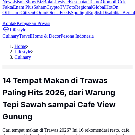
News
Bisnis
ShowBiz
Bola
Lifestyle
Kesehatan
Tekno
Otomotif
Cek
Fakta
Enam Plus
Saham
Crypto
TV
Foto
Regional
Global
Hot
On
Off
Islami
Citizen6
Opini
Otosia
Feeds
Spotlight
English
Disabilitas
Berita
Kontak
Kebijakan Privasi
Lifestyle
Culinary
Travel
Home & Decor
Pesona Indonesia
Home
Lifestyle
Culinary
14 Tempat Makan di Trawas
Paling Hits 2026, dari Warung
Tepi Sawah sampai Cafe View
Gunung
Cari tempat makan di Trawas 2026? Ini 16 rekomendasi resto, cafe,