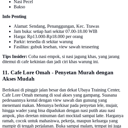
Nasi Pecel
Bakso
Info Penting
Alamat: Sendang, Penanggungan, Kec. Trawas
Jam buka: setiap hari sekitar 07.00-18.00 WIB
Harga: Rp13.000-Rp18.000 per orang
Parkir: tersedia di sekitar warung
Fasilitas: gubuk lesehan, view sawah terasering
Tips Insider:
Coba nasi empok, si nasi jagung khas, yang jarang
ditemui di cafe kekinian dan jadi ciri khas warung ini.
11. Cafe Lore Omah - Penyetan Murah dengan
Akses Mudah
Berlokasi di pinggir jalan besar dan dekat Ubaya Training Center,
Cafe Lore Omah menang di soal akses yang gampang. Suasana
pedesaannya kental dengan view sawah dan gunung yang
menemani makan. Menunya berkisar pada penyetan lele, mujair,
hingga wader yang bisa dipadukan dengan nasi putih atau nasi
ampok, plus deretan minuman dari mocktail sampai latte. Harganya
ramah, cocok untuk mahasiswa, pekerja, maupun keluarga yang
mampir di tengah perjalanan. Buka sampai malam, tempat ini juga