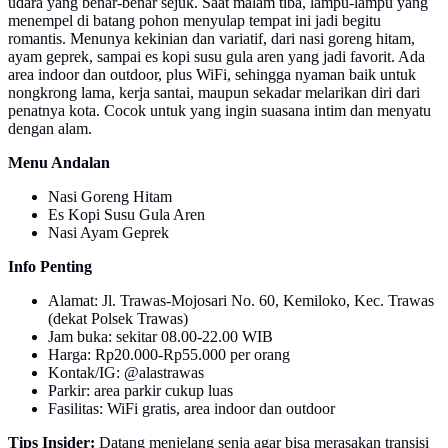
udara yang benar-benar sejuk. Saat malam tiba, lampu-lampu yang
menempel di batang pohon menyulap tempat ini jadi begitu
romantis. Menunya kekinian dan variatif, dari nasi goreng hitam,
ayam geprek, sampai es kopi susu gula aren yang jadi favorit. Ada
area indoor dan outdoor, plus WiFi, sehingga nyaman baik untuk
nongkrong lama, kerja santai, maupun sekadar melarikan diri dari
penatnya kota. Cocok untuk yang ingin suasana intim dan menyatu
dengan alam.
Menu Andalan
Nasi Goreng Hitam
Es Kopi Susu Gula Aren
Nasi Ayam Geprek
Info Penting
Alamat: Jl. Trawas-Mojosari No. 60, Kemiloko, Kec. Trawas
(dekat Polsek Trawas)
Jam buka: sekitar 08.00-22.00 WIB
Harga: Rp20.000-Rp55.000 per orang
Kontak/IG: @alastrawas
Parkir: area parkir cukup luas
Fasilitas: WiFi gratis, area indoor dan outdoor
Tips Insider:
Datang menjelang senja agar bisa merasakan transisi