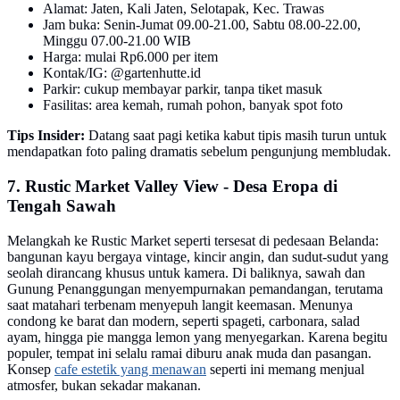
Alamat: Jaten, Kali Jaten, Selotapak, Kec. Trawas
Jam buka: Senin-Jumat 09.00-21.00, Sabtu 08.00-22.00,
Minggu 07.00-21.00 WIB
Harga: mulai Rp6.000 per item
Kontak/IG: @gartenhutte.id
Parkir: cukup membayar parkir, tanpa tiket masuk
Fasilitas: area kemah, rumah pohon, banyak spot foto
Tips Insider:
Datang saat pagi ketika kabut tipis masih turun untuk
mendapatkan foto paling dramatis sebelum pengunjung membludak.
7. Rustic Market Valley View - Desa Eropa di
Tengah Sawah
Melangkah ke Rustic Market seperti tersesat di pedesaan Belanda:
bangunan kayu bergaya vintage, kincir angin, dan sudut-sudut yang
seolah dirancang khusus untuk kamera. Di baliknya, sawah dan
Gunung Penanggungan menyempurnakan pemandangan, terutama
saat matahari terbenam menyepuh langit keemasan. Menunya
condong ke barat dan modern, seperti spageti, carbonara, salad
ayam, hingga pie mangga lemon yang menyegarkan. Karena begitu
populer, tempat ini selalu ramai diburu anak muda dan pasangan.
Konsep
cafe estetik yang menawan
seperti ini memang menjual
atmosfer, bukan sekadar makanan.