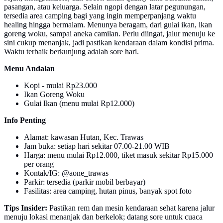
pasangan, atau keluarga. Selain ngopi dengan latar pegunungan,
tersedia area camping bagi yang ingin memperpanjang waktu
healing hingga bermalam. Menunya beragam, dari gulai ikan, ikan
goreng woku, sampai aneka camilan. Perlu diingat, jalur menuju ke
sini cukup menanjak, jadi pastikan kendaraan dalam kondisi prima.
Waktu terbaik berkunjung adalah sore hari.
Menu Andalan
Kopi - mulai Rp23.000
Ikan Goreng Woku
Gulai Ikan (menu mulai Rp12.000)
Info Penting
Alamat: kawasan Hutan, Kec. Trawas
Jam buka: setiap hari sekitar 07.00-21.00 WIB
Harga: menu mulai Rp12.000, tiket masuk sekitar Rp15.000
per orang
Kontak/IG: @aone_trawas
Parkir: tersedia (parkir mobil berbayar)
Fasilitas: area camping, hutan pinus, banyak spot foto
Tips Insider:
Pastikan rem dan mesin kendaraan sehat karena jalur
menuju lokasi menanjak dan berkelok; datang sore untuk cuaca