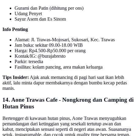
Gurami dan Patin (dihitung per ons)
Udang Penyet
Sayur Asem dan Es Sinom
Info Penting
Alamat: Jl. Trawas-Mojosari, Sukosari, Kec. Trawas
Jam buka: sekitar 09.00-18.00 WIB
Harga: Rp4.500-Rp50.000 per orang
Kontak/IG: @burajabresto
Parkir: tersedia
Fasilitas: kolam pancing, area makan keluarga
Tips Insider:
Ajak anak memancing di pagi hari saat ikan lebih
aktif, lalu minta dapur membakarnya dengan bumbu kecap pedas
manis.
14. Aone Trawas Cafe - Nongkrong dan Camping di
Hutan Pinus
Bertengger di kawasan hutan pinus, Aone Trawas menyuguhkan
pemandangan dari ketinggian yang sesekali tertutup awan dan
kabut, menciptakan sensasi seperti di negeri atas awan. Suasananya
sejuk, instagramable, dan cocok untuk quality time bersama teman,