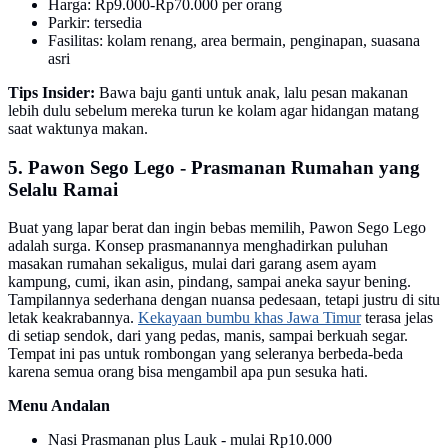
Harga: Rp9.000-Rp70.000 per orang
Parkir: tersedia
Fasilitas: kolam renang, area bermain, penginapan, suasana
asri
Tips Insider:
Bawa baju ganti untuk anak, lalu pesan makanan
lebih dulu sebelum mereka turun ke kolam agar hidangan matang
saat waktunya makan.
5. Pawon Sego Lego - Prasmanan Rumahan yang
Selalu Ramai
Buat yang lapar berat dan ingin bebas memilih, Pawon Sego Lego
adalah surga. Konsep prasmanannya menghadirkan puluhan
masakan rumahan sekaligus, mulai dari garang asem ayam
kampung, cumi, ikan asin, pindang, sampai aneka sayur bening.
Tampilannya sederhana dengan nuansa pedesaan, tetapi justru di situ
letak keakrabannya.
Kekayaan bumbu khas Jawa Timur
terasa jelas
di setiap sendok, dari yang pedas, manis, sampai berkuah segar.
Tempat ini pas untuk rombongan yang seleranya berbeda-beda
karena semua orang bisa mengambil apa pun sesuka hati.
Menu Andalan
Nasi Prasmanan plus Lauk - mulai Rp10.000