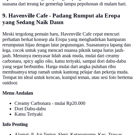
suasana dari terang ke gemerlap lampu pepohonan di malam hari.
9. Havenville Cafe - Padang Rumput ala Eropa
yang Sedang Naik Daun
Meski tergolong pemain baru, Havenville Cafe cepat mencuri
perhatian berkat konsep ala Eropa yang menghadirkan hamparan
rerumputan hijau dengan latar pegunungan. Suasananya lapang dan
lega, cocok untuk yang mencari nuansa piknik tanpa harus jauh-
jauh. Menunya menyasar lidah anak muda, mulai dari creamy
carbonara, spicy aglio olio, katsu teriyaki, sampai dori dabu-dabu
yang segar berbumbu. Harga mulai dari angka puluhan ribu
membuatnya tetap ramah untuk kantong pelajar dan pekerja muda.
Tempat ini ideal untuk kencan, kumpul teman, atau sesi foto bertema
outdoor.
Menu Andalan
Creamy Carbonara - mulai Rp20.000
Dori Dabu-dabu
Katsu Teriyaki
Info Penting
Alamat: Jl. Air Terjun, Slepi, Ketapanrame, Kec. Trawas