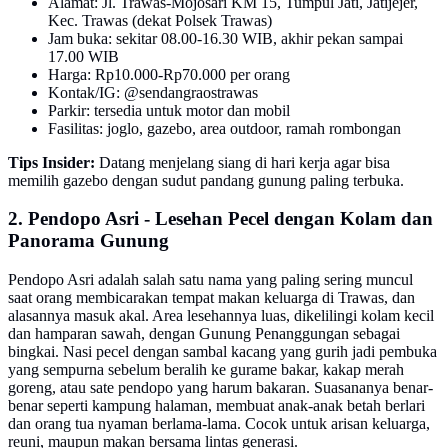
Alamat: Jl. Trawas-Mojosari KM 15, Tumpul Jati, Jatijejer,
Kec. Trawas (dekat Polsek Trawas)
Jam buka: sekitar 08.00-16.30 WIB, akhir pekan sampai
17.00 WIB
Harga: Rp10.000-Rp70.000 per orang
Kontak/IG: @sendangraostrawas
Parkir: tersedia untuk motor dan mobil
Fasilitas: joglo, gazebo, area outdoor, ramah rombongan
Tips Insider:
Datang menjelang siang di hari kerja agar bisa
memilih gazebo dengan sudut pandang gunung paling terbuka.
2. Pendopo Asri - Lesehan Pecel dengan Kolam dan
Panorama Gunung
Pendopo Asri adalah salah satu nama yang paling sering muncul
saat orang membicarakan tempat makan keluarga di Trawas, dan
alasannya masuk akal. Area lesehannya luas, dikelilingi kolam kecil
dan hamparan sawah, dengan Gunung Penanggungan sebagai
bingkai. Nasi pecel dengan sambal kacang yang gurih jadi pembuka
yang sempurna sebelum beralih ke gurame bakar, kakap merah
goreng, atau sate pendopo yang harum bakaran. Suasananya benar-
benar seperti kampung halaman, membuat anak-anak betah berlari
dan orang tua nyaman berlama-lama. Cocok untuk arisan keluarga,
reuni, maupun makan bersama lintas generasi.