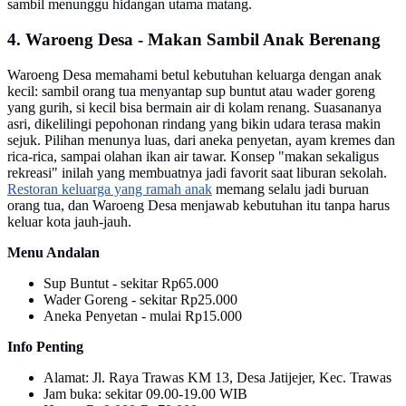
sambil menunggu hidangan utama matang.
4. Waroeng Desa - Makan Sambil Anak Berenang
Waroeng Desa memahami betul kebutuhan keluarga dengan anak
kecil: sambil orang tua menyantap sup buntut atau wader goreng
yang gurih, si kecil bisa bermain air di kolam renang. Suasananya
asri, dikelilingi pepohonan rindang yang bikin udara terasa makin
sejuk. Pilihan menunya luas, dari aneka penyetan, ayam kremes dan
rica-rica, sampai olahan ikan air tawar. Konsep "makan sekaligus
rekreasi" inilah yang membuatnya jadi favorit saat liburan sekolah.
Restoran keluarga yang ramah anak
memang selalu jadi buruan
orang tua, dan Waroeng Desa menjawab kebutuhan itu tanpa harus
keluar kota jauh-jauh.
Menu Andalan
Sup Buntut - sekitar Rp65.000
Wader Goreng - sekitar Rp25.000
Aneka Penyetan - mulai Rp15.000
Info Penting
Alamat: Jl. Raya Trawas KM 13, Desa Jatijejer, Kec. Trawas
Jam buka: sekitar 09.00-19.00 WIB