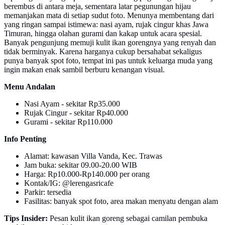
berembus di antara meja, sementara latar pegunungan hijau
memanjakan mata di setiap sudut foto. Menunya membentang dari
yang ringan sampai istimewa: nasi ayam, rujak cingur khas Jawa
Timuran, hingga olahan gurami dan kakap untuk acara spesial.
Banyak pengunjung memuji kulit ikan gorengnya yang renyah dan
tidak berminyak. Karena harganya cukup bersahabat sekaligus
punya banyak spot foto, tempat ini pas untuk keluarga muda yang
ingin makan enak sambil berburu kenangan visual.
Menu Andalan
Nasi Ayam - sekitar Rp35.000
Rujak Cingur - sekitar Rp40.000
Gurami - sekitar Rp110.000
Info Penting
Alamat: kawasan Villa Vanda, Kec. Trawas
Jam buka: sekitar 09.00-20.00 WIB
Harga: Rp10.000-Rp140.000 per orang
Kontak/IG: @lerengasricafe
Parkir: tersedia
Fasilitas: banyak spot foto, area makan menyatu dengan alam
Tips Insider:
Pesan kulit ikan goreng sebagai camilan pembuka