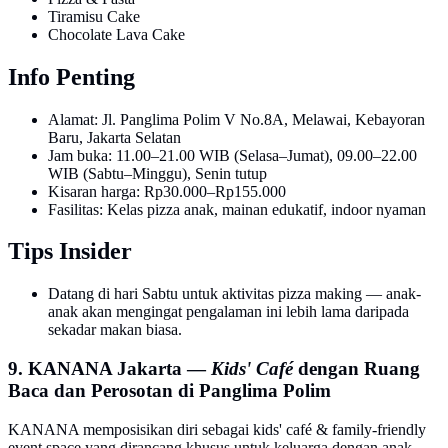
Tiramisu Cake
Chocolate Lava Cake
Info Penting
Alamat: Jl. Panglima Polim V No.8A, Melawai, Kebayoran
Baru, Jakarta Selatan
Jam buka: 11.00–21.00 WIB (Selasa–Jumat), 09.00–22.00
WIB (Sabtu–Minggu), Senin tutup
Kisaran harga: Rp30.000–Rp155.000
Fasilitas: Kelas pizza anak, mainan edukatif, indoor nyaman
Tips Insider
Datang di hari Sabtu untuk aktivitas pizza making — anak-
anak akan mengingat pengalaman ini lebih lama daripada
sekadar makan biasa.
9. KANANA Jakarta —
Kids' Café
dengan Ruang
Baca dan Perosotan di Panglima Polim
KANANA memposisikan diri sebagai kids' café & family-friendly
event space yang dirancang khusus untuk keluarga dengan anak-