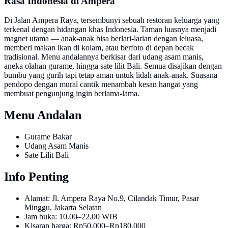
Rasa Indonesia di Ampera
Di Jalan Ampera Raya, tersembunyi sebuah restoran keluarga yang
terkenal dengan hidangan khas Indonesia. Taman luasnya menjadi
magnet utama — anak-anak bisa berlari-larian dengan leluasa,
memberi makan ikan di kolam, atau berfoto di depan becak
tradisional. Menu andalannya berkisar dari udang asam manis,
aneka olahan gurame, hingga sate lilit Bali. Semua disajikan dengan
bumbu yang gurih tapi tetap aman untuk lidah anak-anak. Suasana
pendopo dengan mural cantik menambah kesan hangat yang
membuat pengunjung ingin berlama-lama.
Menu Andalan
Gurame Bakar
Udang Asam Manis
Sate Lilit Bali
Info Penting
Alamat: Jl. Ampera Raya No.9, Cilandak Timur, Pasar
Minggu, Jakarta Selatan
Jam buka: 10.00–22.00 WIB
Kisaran harga: Rp50.000–Rp180.000