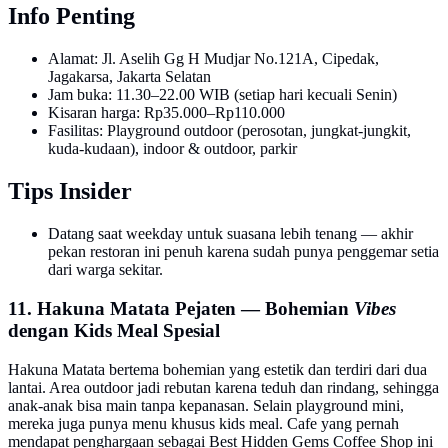
Info Penting
Alamat: Jl. Aselih Gg H Mudjar No.121A, Cipedak,
Jagakarsa, Jakarta Selatan
Jam buka: 11.30–22.00 WIB (setiap hari kecuali Senin)
Kisaran harga: Rp35.000–Rp110.000
Fasilitas: Playground outdoor (perosotan, jungkat-jungkit,
kuda-kudaan), indoor & outdoor, parkir
Tips Insider
Datang saat weekday untuk suasana lebih tenang — akhir
pekan restoran ini penuh karena sudah punya penggemar setia
dari warga sekitar.
11. Hakuna Matata Pejaten — Bohemian
Vibes
dengan Kids Meal Spesial
Hakuna Matata bertema bohemian yang estetik dan terdiri dari dua
lantai. Area outdoor jadi rebutan karena teduh dan rindang, sehingga
anak-anak bisa main tanpa kepanasan. Selain playground mini,
mereka juga punya menu khusus kids meal. Cafe yang pernah
mendapat penghargaan sebagai Best Hidden Gems Coffee Shop ini