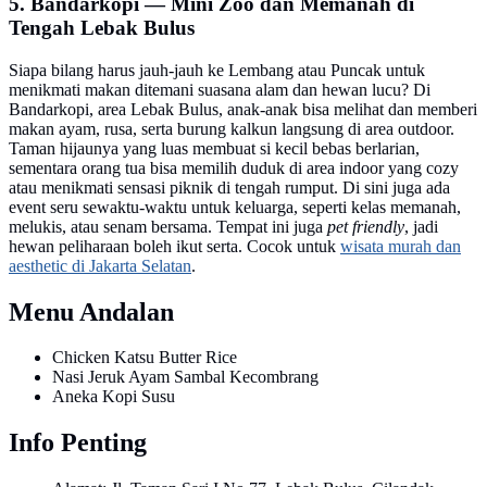
5. Bandarkopi — Mini Zoo dan Memanah di
Tengah Lebak Bulus
Siapa bilang harus jauh-jauh ke Lembang atau Puncak untuk
menikmati makan ditemani suasana alam dan hewan lucu? Di
Bandarkopi, area Lebak Bulus, anak-anak bisa melihat dan memberi
makan ayam, rusa, serta burung kalkun langsung di area outdoor.
Taman hijaunya yang luas membuat si kecil bebas berlarian,
sementara orang tua bisa memilih duduk di area indoor yang cozy
atau menikmati sensasi piknik di tengah rumput. Di sini juga ada
event seru sewaktu-waktu untuk keluarga, seperti kelas memanah,
melukis, atau senam bersama. Tempat ini juga
pet friendly
, jadi
hewan peliharaan boleh ikut serta. Cocok untuk
wisata murah dan
aesthetic di Jakarta Selatan
.
Menu Andalan
Chicken Katsu Butter Rice
Nasi Jeruk Ayam Sambal Kecombrang
Aneka Kopi Susu
Info Penting