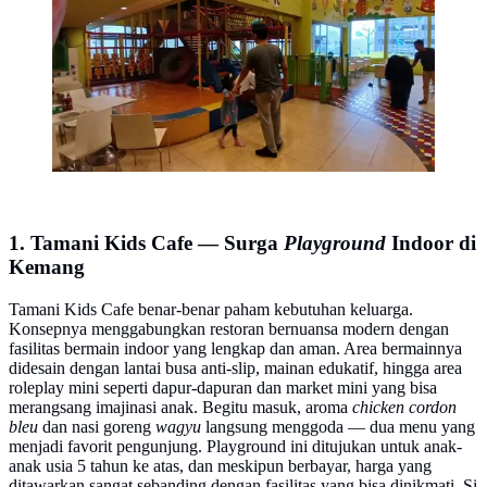
1. Tamani Kids Cafe — Surga
Playground
Indoor di
Kemang
Tamani Kids Cafe benar-benar paham kebutuhan keluarga.
Konsepnya menggabungkan restoran bernuansa modern dengan
fasilitas bermain indoor yang lengkap dan aman. Area bermainnya
didesain dengan lantai busa anti-slip, mainan edukatif, hingga area
roleplay mini seperti dapur-dapuran dan market mini yang bisa
merangsang imajinasi anak. Begitu masuk, aroma
chicken cordon
bleu
dan nasi goreng
wagyu
langsung menggoda — dua menu yang
menjadi favorit pengunjung. Playground ini ditujukan untuk anak-
anak usia 5 tahun ke atas, dan meskipun berbayar, harga yang
ditawarkan sangat sebanding dengan fasilitas yang bisa dinikmati. Si