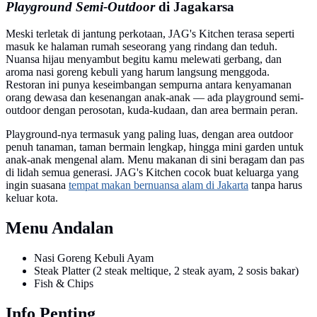
Playground Semi-Outdoor
di Jagakarsa
Meski terletak di jantung perkotaan, JAG's Kitchen terasa seperti
masuk ke halaman rumah seseorang yang rindang dan teduh.
Nuansa hijau menyambut begitu kamu melewati gerbang, dan
aroma nasi goreng kebuli yang harum langsung menggoda.
Restoran ini punya keseimbangan sempurna antara kenyamanan
orang dewasa dan kesenangan anak-anak — ada playground semi-
outdoor dengan perosotan, kuda-kudaan, dan area bermain peran.
Playground-nya termasuk yang paling luas, dengan area outdoor
penuh tanaman, taman bermain lengkap, hingga mini garden untuk
anak-anak mengenal alam. Menu makanan di sini beragam dan pas
di lidah semua generasi. JAG's Kitchen cocok buat keluarga yang
ingin suasana
tempat makan bernuansa alam di Jakarta
tanpa harus
keluar kota.
Menu Andalan
Nasi Goreng Kebuli Ayam
Steak Platter (2 steak meltique, 2 steak ayam, 2 sosis bakar)
Fish & Chips
Info Penting