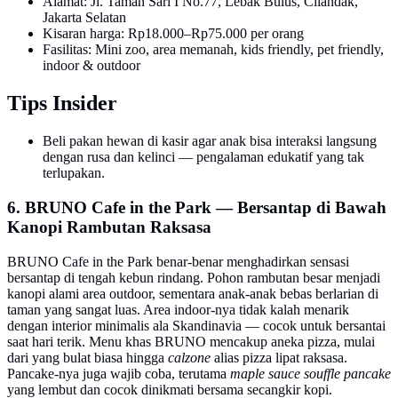
Alamat: Jl. Taman Sari I No.77, Lebak Bulus, Cilandak,
Jakarta Selatan
Kisaran harga: Rp18.000–Rp75.000 per orang
Fasilitas: Mini zoo, area memanah, kids friendly, pet friendly,
indoor & outdoor
Tips Insider
Beli pakan hewan di kasir agar anak bisa interaksi langsung
dengan rusa dan kelinci — pengalaman edukatif yang tak
terlupakan.
6. BRUNO Cafe in the Park — Bersantap di Bawah
Kanopi Rambutan Raksasa
BRUNO Cafe in the Park benar-benar menghadirkan sensasi
bersantap di tengah kebun rindang. Pohon rambutan besar menjadi
kanopi alami area outdoor, sementara anak-anak bebas berlarian di
taman yang sangat luas. Area indoor-nya tidak kalah menarik
dengan interior minimalis ala Skandinavia — cocok untuk bersantai
saat hari terik. Menu khas BRUNO mencakup aneka pizza, mulai
dari yang bulat biasa hingga
calzone
alias pizza lipat raksasa.
Pancake-nya juga wajib coba, terutama
maple sauce souffle pancake
yang lembut dan cocok dinikmati bersama secangkir kopi.