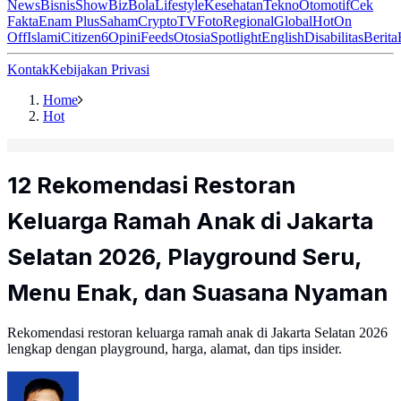
News
Bisnis
ShowBiz
Bola
Lifestyle
Kesehatan
Tekno
Otomotif
Cek
Fakta
Enam Plus
Saham
Crypto
TV
Foto
Regional
Global
Hot
On
Off
Islami
Citizen6
Opini
Feeds
Otosia
Spotlight
English
Disabilitas
Berita
Kontak
Kebijakan Privasi
Home
Hot
12 Rekomendasi Restoran
Keluarga Ramah Anak di Jakarta
Selatan 2026, Playground Seru,
Menu Enak, dan Suasana Nyaman
Rekomendasi restoran keluarga ramah anak di Jakarta Selatan 2026
lengkap dengan playground, harga, alamat, dan tips insider.