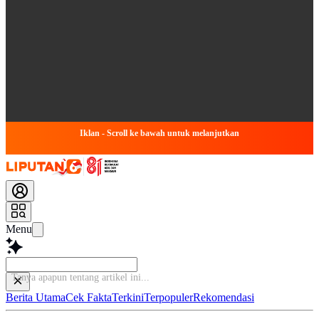
Iklan - Scroll ke bawah untuk melanjutkan
Menu
B
Berita Utama
Cek Fakta
Terkini
Terpopuler
Rekomendasi