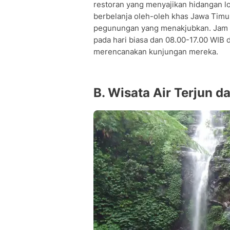
restoran yang menyajikan hidangan l
berbelanja oleh-oleh khas Jawa Tim
pegunungan yang menakjubkan. Jam op
pada hari biasa dan 08.00-17.00 WIB
merencanakan kunjungan mereka.
B. Wisata Air Terjun 