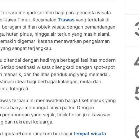
s
terbaru menjadi sorotan bagi para pencinta wisata
 di Jawa Timur. Kecamatan
Trawas
yang terletak di
 beragam pilihan objek wisata dengan pemandangan
, hutan pinus, hingga air terjun yang masih alami.
semakin digemari karena menawarkan pengalaman
 yang sangat terjangkau.
u ditandai dengan hadirnya berbagai fasilitas modern
Setiap destinasi wisata dilengkapi dengan spot-spot
n menarik, dan fasilitas pendukung yang memadai.
tinasi ideal bagi berbagai kalangan, mulai dari
nta fotografi.
rawas terbaru ini menawarkan harga tiket masuk yang
kasi hanya memungut biaya parkir. Dengan
a pegunungan yang sejuk, tidak heran jika kawasan
ing dan rekreasi keluarga.
lah Liputan6.com rangkum berbagai
tempat wisata