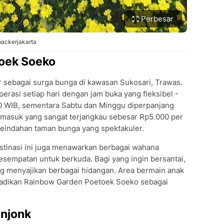
Perbesar
ackerjakarta
toek Soeko
 sebagai surga bunga di kawasan Sukosari, Trawas.
rasi setiap hari dengan jam buka yang fleksibel -
0 WIB, sementara Sabtu dan Minggu diperpanjang
t masuk yang sangat terjangkau sebesar Rp5.000 per
eindahan taman bunga yang spektakuler.
stinasi ini juga menawarkan berbagai wahana
kesempatan untuk berkuda. Bagi yang ingin bersantai,
g menyajikan berbagai hidangan. Area bermain anak
njadikan Rainbow Garden Poetoek Soeko sebagai
enjonk