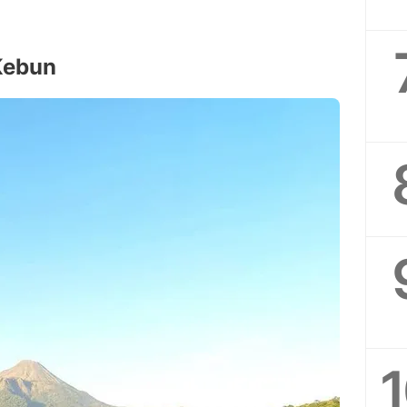
Kebun