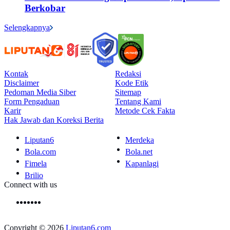
Berkobar
Selengkapnya
Kontak
Redaksi
Disclaimer
Kode Etik
Pedoman Media Siber
Sitemap
Form Pengaduan
Tentang Kami
Karir
Metode Cek Fakta
Hak Jawab dan Koreksi Berita
Liputan6
Merdeka
Bola.com
Bola.net
Fimela
Kapanlagi
Brilio
Connect with us
Copyright © 2026
Liputan6.com