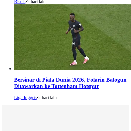
Bisnis
•
2 hari lalu
Bersinar di Piala Dunia 2026, Folarin Balogun
Ditawarkan ke Tottenham Hotspur
Liga Inggris
•
2 hari lalu