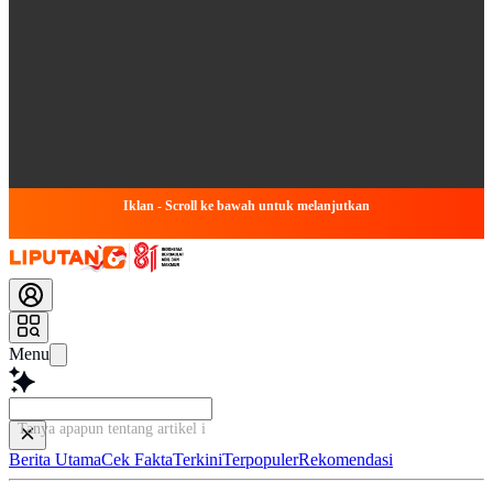
Iklan - Scroll ke bawah untuk melanjutkan
Menu
Tanya apapun tentang artikel ini...
Berita Utama
Cek Fakta
Terkini
Terpopuler
Rekomendasi