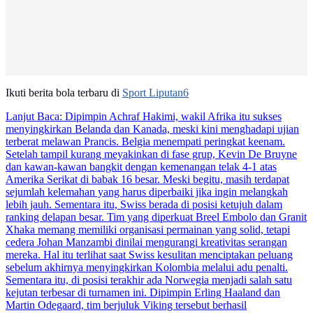
Ikuti berita bola terbaru di
Sport Liputan6
Lanjut Baca:
Dipimpin Achraf Hakimi, wakil Afrika itu sukses
menyingkirkan Belanda dan Kanada, meski kini menghadapi ujian
terberat melawan Prancis. Belgia menempati peringkat keenam.
Setelah tampil kurang meyakinkan di fase grup, Kevin De Bruyne
dan kawan-kawan bangkit dengan kemenangan telak 4-1 atas
Amerika Serikat di babak 16 besar. Meski begitu, masih terdapat
sejumlah kelemahan yang harus diperbaiki jika ingin melangkah
lebih jauh. Sementara itu, Swiss berada di posisi ketujuh dalam
ranking delapan besar. Tim yang diperkuat Breel Embolo dan Granit
Xhaka memang memiliki organisasi permainan yang solid, tetapi
cedera Johan Manzambi dinilai mengurangi kreativitas serangan
mereka. Hal itu terlihat saat Swiss kesulitan menciptakan peluang
sebelum akhirnya menyingkirkan Kolombia melalui adu penalti.
Sementara itu, di posisi terakhir ada Norwegia menjadi salah satu
kejutan terbesar di turnamen ini. Dipimpin Erling Haaland dan
Martin Odegaard, tim berjuluk Viking tersebut berhasil