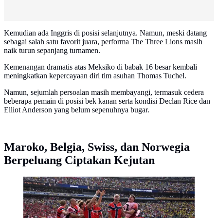
Kemudian ada Inggris di posisi selanjutnya. Namun, meski datang
sebagai salah satu favorit juara, performa The Three Lions masih
naik turun sepanjang turnamen.
Kemenangan dramatis atas Meksiko di babak 16 besar kembali
meningkatkan kepercayaan diri tim asuhan Thomas Tuchel.
Namun, sejumlah persoalan masih membayangi, termasuk cedera
beberapa pemain di posisi bek kanan serta kondisi Declan Rice dan
Elliot Anderson yang belum sepenuhnya bugar.
Maroko, Belgia, Swiss, dan Norwegia
Berpeluang Ciptakan Kejutan
Pemain Timnas Norwegia merayakan gol yang dicetak
Erling Haaland ke gawang Brasil dalam laga 16 Besar
Piala Dunia 2026 di New York/New Jersey Stadium,
Senin (6/7/2026) dini hari WIB. (Jewel SAMAD /