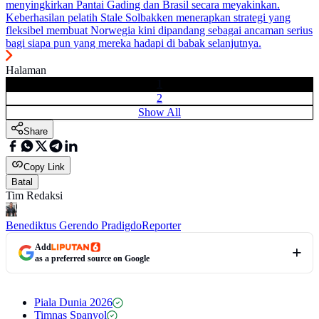
menyingkirkan Pantai Gading dan Brasil secara meyakinkan.
Keberhasilan pelatih Stale Solbakken menerapkan strategi yang
fleksibel membuat Norwegia kini dipandang sebagai ancaman serius
bagi siapa pun yang mereka hadapi di babak selanjutnya.
Halaman
1
2
Show All
Share
Copy Link
Batal
Tim Redaksi
Benediktus Gerendo Pradigdo
Reporter
Add
as a preferred source on Google
Piala Dunia 2026
Timnas Spanyol