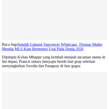
Baca Juga
Setelah Gabung Vancouver Whitecaps, Thomas Muller
Menilai MLS Kian Bergengsi Usai Piala Dunia 2026
Dipimpin Kylian Mbappe yang kembali menjadi ancaman utama di
lini depan, Prancis sukses menyapu bersih fase grup sebelum
menyingkirkan Swedia dan Paraguay di fase gugur.