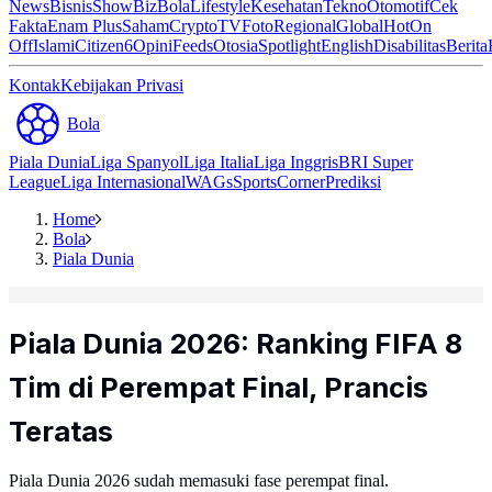
News
Bisnis
ShowBiz
Bola
Lifestyle
Kesehatan
Tekno
Otomotif
Cek
Fakta
Enam Plus
Saham
Crypto
TV
Foto
Regional
Global
Hot
On
Off
Islami
Citizen6
Opini
Feeds
Otosia
Spotlight
English
Disabilitas
Berita
Kontak
Kebijakan Privasi
Bola
Piala Dunia
Liga Spanyol
Liga Italia
Liga Inggris
BRI Super
League
Liga Internasional
WAGs
Sports
Corner
Prediksi
Home
Bola
Piala Dunia
Piala Dunia 2026: Ranking FIFA 8
Tim di Perempat Final, Prancis
Teratas
Piala Dunia 2026 sudah memasuki fase perempat final.