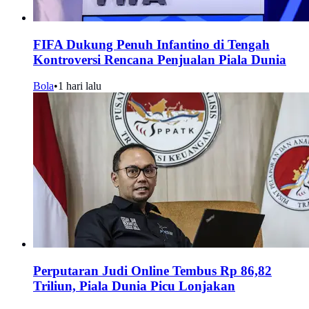
FIFA Dukung Penuh Infantino di Tengah
Kontroversi Rencana Penjualan Piala Dunia
Bola
•
1 hari lalu
Perputaran Judi Online Tembus Rp 86,82
Triliun, Piala Dunia Picu Lonjakan