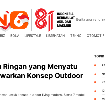
BIZ
BOLA
LIFESTYLE
KESEHATAN
TEKNO
OTOMOTIF
TOPIK
ta Ringan yang Menyatu
#
R
awarkan Konsep Outdoor
#
N
#
K
#
I
taman untuk konsep outdoor living modern. Simak 7 model
#
M