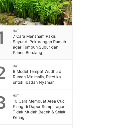
Feeds
Feeds Liputan6: Kumpul
Terbaru Harian
Otosia
1
Otosia
HOT
7 Cara Menanam Pakis
Spotlight
Sayur di Pekarangan Rumah
Berita Terkini, Kabar Te
agar Tumbuh Subur dan
Dan Dunia - Liputan6.
Panen Berulang
English
Exploring Knowledge, T
2
HOT
En.Liputan6.com
8 Model Tempat Wudhu di
Disabilitas
Rumah Minimalis, Estetika
untuk Ibadah Nyaman
Disabilitas Berita Terkini
Harian, Berita Terbaru,
3
Berita
HOT
10 Cara Membuat Area Cuci
Berita Hari Ini Politik,
Piring di Dapur Sempit agar
Health
Tidak Mudah Becek & Selalu
Kabar Berita Terbaru D
Kering
Diet, Herbal Terbaik