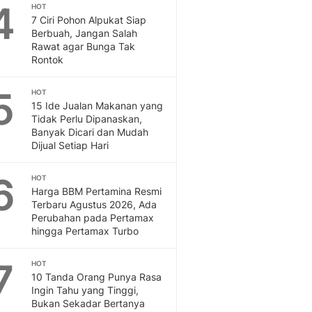
Sport
4
HOT
Berita Bola Terkini, Ja
7 Ciri Pohon Alpukat Siap
Berbuah, Jangan Salah
Klasemen, Hasil Liga
Rawat agar Bunga Tak
Rontok
5
HOT
15 Ide Jualan Makanan yang
Tidak Perlu Dipanaskan,
Banyak Dicari dan Mudah
Dijual Setiap Hari
6
HOT
Harga BBM Pertamina Resmi
Terbaru Agustus 2026, Ada
Perubahan pada Pertamax
hingga Pertamax Turbo
7
HOT
10 Tanda Orang Punya Rasa
Ingin Tahu yang Tinggi,
Bukan Sekadar Bertanya