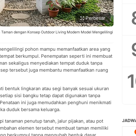
Perbesar
 Taman dengan Konsep Outdoor Living Modern Model Mengelilingi
 mengelilingi pohon mampu memanfaatkan area yang
 tempat berkumpul. Penempatan seperti ini membuat
aman sekaligus menyediakan tempat duduk tanpa
nsep tersebut juga membantu memanfaatkan ruang
i bentuk lingkaran atau segi banyak sesuai ukuran
setiap sisi bangku tetap dapat digunakan tanpa
enataan ini juga memudahkan penghuni menikmati
ika duduk bersama keluarga.
pi tanaman penutup tanah, jalur pijakan, atau pot
ambahan elemen tersebut membuat taman memiliki
uang berkumpul tanpa mengubah bentuk dasar