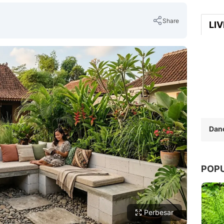
Share
LI
Copy Link
Dan
POP
Perbesar