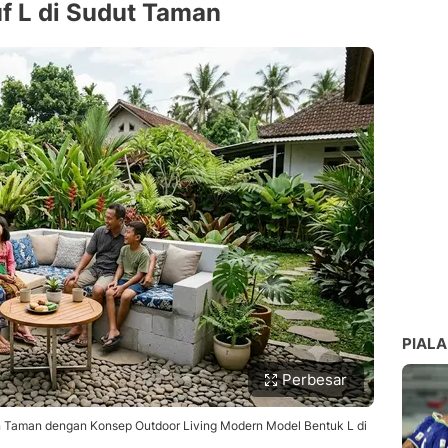
f L di Sudut Taman
PIALA
Perbesar
 Taman dengan Konsep Outdoor Living Modern Model Bentuk L di