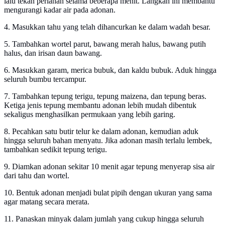
lalu tekan perlahan selama beberapa menit. Langkah ini membantu
mengurangi kadar air pada adonan.
4. Masukkan tahu yang telah dihancurkan ke dalam wadah besar.
5. Tambahkan wortel parut, bawang merah halus, bawang putih
halus, dan irisan daun bawang.
6. Masukkan garam, merica bubuk, dan kaldu bubuk. Aduk hingga
seluruh bumbu tercampur.
7. Tambahkan tepung terigu, tepung maizena, dan tepung beras.
Ketiga jenis tepung membantu adonan lebih mudah dibentuk
sekaligus menghasilkan permukaan yang lebih garing.
8. Pecahkan satu butir telur ke dalam adonan, kemudian aduk
hingga seluruh bahan menyatu. Jika adonan masih terlalu lembek,
tambahkan sedikit tepung terigu.
9. Diamkan adonan sekitar 10 menit agar tepung menyerap sisa air
dari tahu dan wortel.
10. Bentuk adonan menjadi bulat pipih dengan ukuran yang sama
agar matang secara merata.
11. Panaskan minyak dalam jumlah yang cukup hingga seluruh