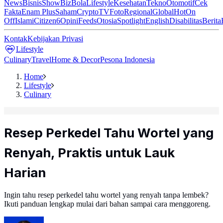
News
Bisnis
ShowBiz
Bola
Lifestyle
Kesehatan
Tekno
Otomotif
Cek
Fakta
Enam Plus
Saham
Crypto
TV
Foto
Regional
Global
Hot
On
Off
Islami
Citizen6
Opini
Feeds
Otosia
Spotlight
English
Disabilitas
Berita
Kontak
Kebijakan Privasi
Lifestyle
Culinary
Travel
Home & Decor
Pesona Indonesia
Home
Lifestyle
Culinary
Resep Perkedel Tahu Wortel yang
Renyah, Praktis untuk Lauk
Harian
Ingin tahu resep perkedel tahu wortel yang renyah tanpa lembek?
Ikuti panduan lengkap mulai dari bahan sampai cara menggoreng.