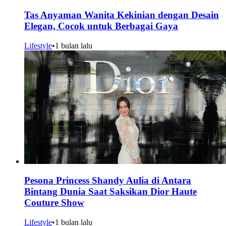
Tas Anyaman Wanita Kekinian dengan Desain
Elegan, Cocok untuk Berbagai Gaya
Lifestyle
•
1 bulan lalu
Pesona Princess Shandy Aulia di Antara
Bintang Dunia Saat Saksikan Dior Haute
Couture Show
Lifestyle
•
1 bulan lalu