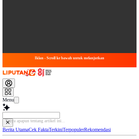
Iklan - Scroll ke bawah untuk melanjutkan
Menu
Tanya
Berita Utama
Cek Fakta
Terkini
Terpopuler
Rekomendasi