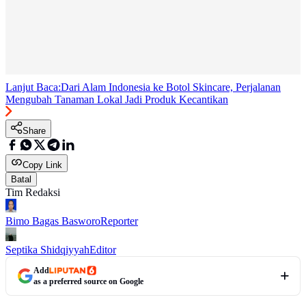
Lanjut Baca:
Dari Alam Indonesia ke Botol Skincare, Perjalanan
Mengubah Tanaman Lokal Jadi Produk Kecantikan
Share
Copy Link
Batal
Tim Redaksi
Bimo Bagas Basworo
Reporter
Septika Shidqiyyah
Editor
Add
as a preferred source on Google