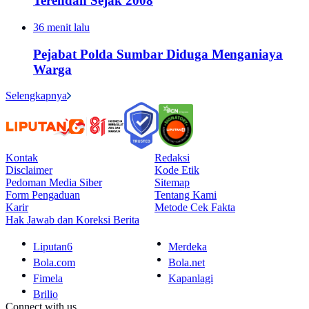
Terendah Sejak 2008
36 menit lalu
Pejabat Polda Sumbar Diduga Menganiaya
Warga
Selengkapnya
Kontak
Redaksi
Disclaimer
Kode Etik
Pedoman Media Siber
Sitemap
Form Pengaduan
Tentang Kami
Karir
Metode Cek Fakta
Hak Jawab dan Koreksi Berita
Liputan6
Merdeka
Bola.com
Bola.net
Fimela
Kapanlagi
Brilio
Connect with us