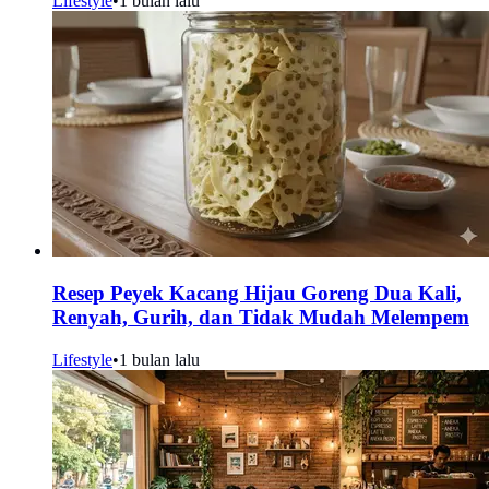
Lifestyle
•
1 bulan lalu
Resep Peyek Kacang Hijau Goreng Dua Kali,
Renyah, Gurih, dan Tidak Mudah Melempem
Lifestyle
•
1 bulan lalu