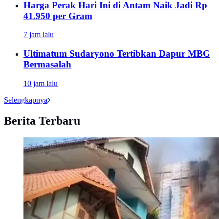
Harga Perak Hari Ini di Antam Naik Jadi Rp
41.950 per Gram
7 jam lalu
Ultimatum Sudaryono Tertibkan Dapur MBG
Bermasalah
10 jam lalu
Selengkapnya
Berita Terbaru