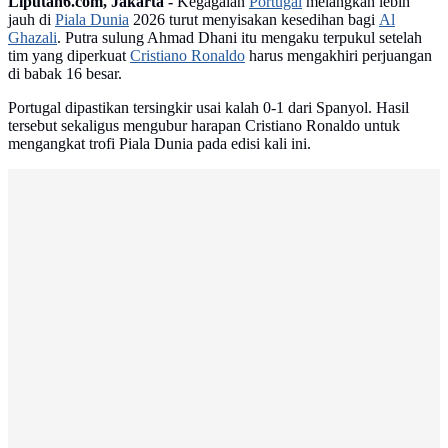
Liputan6.com, Jakarta -
Kegagalan
Portugal
melangkah lebih
jauh di
Piala Dunia
2026 turut menyisakan kesedihan bagi
Al
Ghazali
. Putra sulung Ahmad Dhani itu mengaku terpukul setelah
tim yang diperkuat
Cristiano Ronaldo
harus mengakhiri perjuangan
di babak 16 besar.
Portugal dipastikan tersingkir usai kalah 0-1 dari Spanyol. Hasil
tersebut sekaligus mengubur harapan Cristiano Ronaldo untuk
mengangkat trofi Piala Dunia pada edisi kali ini.