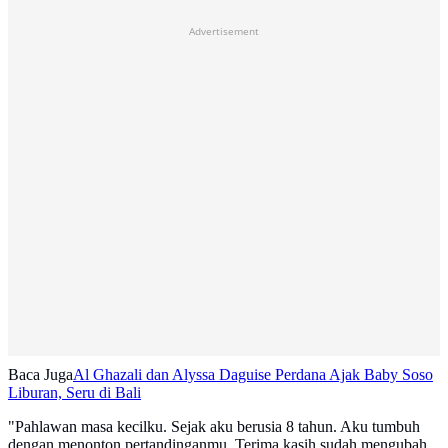
Advertisement
Baca Juga
Al Ghazali dan Alyssa Daguise Perdana Ajak Baby Soso
Liburan, Seru di Bali
"Pahlawan masa kecilku. Sejak aku berusia 8 tahun. Aku tumbuh
dengan menonton pertandinganmu. Terima kasih sudah mengubah