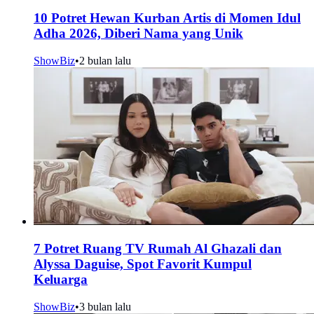
10 Potret Hewan Kurban Artis di Momen Idul
Adha 2026, Diberi Nama yang Unik
ShowBiz
•
2 bulan lalu
7 Potret Ruang TV Rumah Al Ghazali dan
Alyssa Daguise, Spot Favorit Kumpul
Keluarga
ShowBiz
•
3 bulan lalu