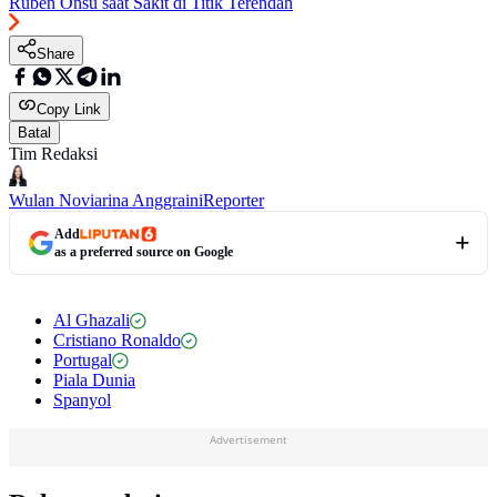
Ruben Onsu saat Sakit di Titik Terendah
Share
Copy Link
Batal
Tim Redaksi
Wulan Noviarina Anggraini
Reporter
Add
as a preferred source on Google
Al Ghazali
Cristiano Ronaldo
Portugal
Piala Dunia
Spanyol
Advertisement