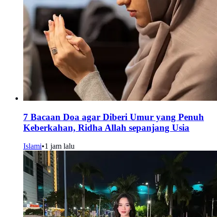
7 Bacaan Doa agar Diberi Umur yang Penuh
Keberkahan, Ridha Allah sepanjang Usia
Islami
•
1 jam lalu