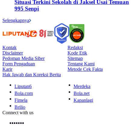
Situasi Terkini Sekolah di Jaksel Usai Temuan
995 Senpi
Selengkapnya
Kontak
Redaksi
Disclaimer
Kode Etik
Pedoman Media Siber
Sitemap
Form Pengaduan
Tentang Kami
Karir
Metode Cek Fakta
Hak Jawab dan Koreksi Berita
Liputan6
Merdeka
Bola.com
Bola.net
Fimela
Kapanlagi
Brilio
Connect with us