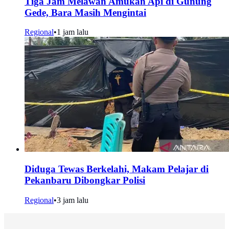
Tiga Jam Melawan Amukan Api di Gunung
Gede, Bara Masih Mengintai
Regional
•
1 jam lalu
Diduga Tewas Berkelahi, Makam Pelajar di
Pekanbaru Dibongkar Polisi
Regional
•
3 jam lalu