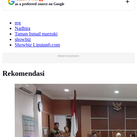
as a preferred source on Google
reg
Nadhira
Taman Ismail marzuki
showbiz
Showbiz Liputan6.com
Advertisement
Rekomendasi