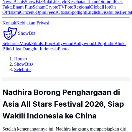
News
Bisnis
ShowBiz
Bola
Lifestyle
Kesehatan
Tekno
Otomotif
Cek
Fakta
Enam Plus
Saham
Crypto
TV
Foto
Regional
Global
Hot
On
Off
Islami
Citizen6
Opini
Feeds
Otosia
Spotlight
English
Disabilitas
Berita
Kontak
Kebijakan Privasi
ShowBiz
Selebritis
Musik
Film
K-Pop
Hollywood
Bollywood
J-Pop
Indie
Blink-
Blink
Liga Dangdut Indonesia
Photo
Home
ShowBiz
Selebritis
Nadhira Borong Penghargaan di
Asia All Stars Festival 2026, Siap
Wakili Indonesia ke China
Setelah kemenangannya ini, Nadhira langsung mempersiapkan diri