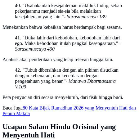
40. "Usahakanlah kesejahteraan makhluk hidup, sebab
pekerjaanmu menjadi sia-sia bila melalaikan
kesejahteraan yang lain."
- Sarasamuscaya 139
Menekankan bahwa kebaikan harus berdampak bagi sesama.
41. "Duka lahir dari kebodohan, kebodohan lahir dari
ego. Maka kebodohan itulah pangkal kesengsaraan."
-
Sarasamuscaya 400
Analisis akar penderitaan yang tetap relevan hingga kini.
42. "Tubuh dibersihkan dengan air, pikiran disucikan
dengan kebenaran, dan kecerdasan dengan
pengetahuan yang benar."
- Manawa Dharmasastra
V.109
Peta penyucian diri secara menyeluruh, dari fisik hingga budi.
Baca Juga
80 Kata Bijak Ramadhan 2026 yang Menyentuh Hati dan
Penuh Makna
Ucapan Salam Hindu Orisinal yang
Menyentuh Hati