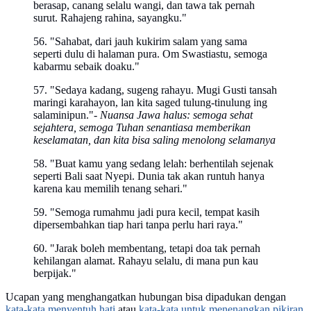
berasap, canang selalu wangi, dan tawa tak pernah
surut. Rahajeng rahina, sayangku."
56. "Sahabat, dari jauh kukirim salam yang sama
seperti dulu di halaman pura. Om Swastiastu, semoga
kabarmu sebaik doaku."
57. "Sedaya kadang, sugeng rahayu. Mugi Gusti tansah
maringi karahayon, lan kita saged tulung-tinulung ing
salaminipun."
- Nuansa Jawa halus: semoga sehat
sejahtera, semoga Tuhan senantiasa memberikan
keselamatan, dan kita bisa saling menolong selamanya
58. "Buat kamu yang sedang lelah: berhentilah sejenak
seperti Bali saat Nyepi. Dunia tak akan runtuh hanya
karena kau memilih tenang sehari."
59. "Semoga rumahmu jadi pura kecil, tempat kasih
dipersembahkan tiap hari tanpa perlu hari raya."
60. "Jarak boleh membentang, tetapi doa tak pernah
kehilangan alamat. Rahayu selalu, di mana pun kau
berpijak."
Ucapan yang menghangatkan hubungan bisa dipadukan dengan
kata-kata menyentuh hati
atau
kata-kata untuk menenangkan pikiran