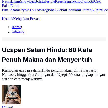
News
Bisnis
ShowBiz
Bola
Lifestyle
Kesehatan
Tekno
Otomotif
Cek
Fakta
Enam
Plus
Saham
Crypto
TV
Foto
Regional
Global
Hot
Islami
Citizen6
Opini
Fee
Kontak
Kebijakan Privasi
Home
Citizen6
Ucapan Salam Hindu: 60 Kata
Penuh Makna dan Menyentuh
Kumpulan ucapan salam Hindu penuh makna: Om Swastiastu,
Namaste, hingga doa Galungan dan Nyepi. 60 kata lengkap dengan
arti dan cara menjawabnya.
Miranti