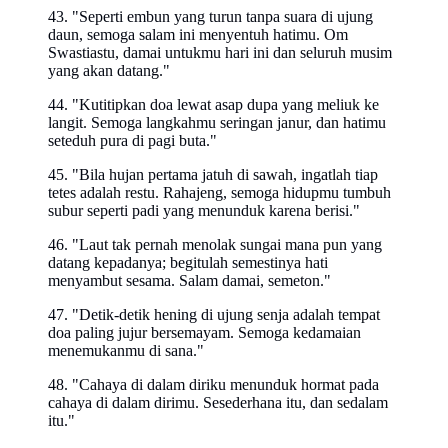
43. "Seperti embun yang turun tanpa suara di ujung
daun, semoga salam ini menyentuh hatimu. Om
Swastiastu, damai untukmu hari ini dan seluruh musim
yang akan datang."
44. "Kutitipkan doa lewat asap dupa yang meliuk ke
langit. Semoga langkahmu seringan janur, dan hatimu
seteduh pura di pagi buta."
45. "Bila hujan pertama jatuh di sawah, ingatlah tiap
tetes adalah restu. Rahajeng, semoga hidupmu tumbuh
subur seperti padi yang menunduk karena berisi."
46. "Laut tak pernah menolak sungai mana pun yang
datang kepadanya; begitulah semestinya hati
menyambut sesama. Salam damai, semeton."
47. "Detik-detik hening di ujung senja adalah tempat
doa paling jujur bersemayam. Semoga kedamaian
menemukanmu di sana."
48. "Cahaya di dalam diriku menunduk hormat pada
cahaya di dalam dirimu. Sesederhana itu, dan sedalam
itu."