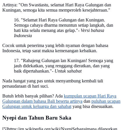
Artinya: "Om Swastiastu, selamat Hari Raya Galungan dan
Kuningan, semoga kita semua memperoleh kesejahteraan."
16. "Selamat Hari Raya Galungan dan Kuningan.
Semoga cahaya dharma menuntun setiap langkah, dan
hati kita selalu menang atas gelap."
- Versi bahasa
Indonesia
Cocok untuk penerima yang lebih nyaman dengan bahasa
Indonesia, tetap sarat makna kemenangan kebaikan.
17. "Rahajeng Galungan lan Kuningan! Semoga yang
jauh didekatkan, yang renggang dieratkan, dan yang
baik dipertahankan."
- Untuk sahabat
Nada hangat yang pas untuk menyambung kembali tali
persaudaraan di hari suci.
Butuh lebih banyak pilihan? Ada
kumpulan ucapan Hari Raya
Galungan dalam bahasa Bali beserta artinya
dan
puluhan ucapan
Galungan untuk keluarga dan sahabat
yang bisa disesuaikan.
Nyepi dan Tahun Baru Saka
[5]
https://en.wikipedia.org/wiki/Nyepi
Sebagaimana dilaporkan