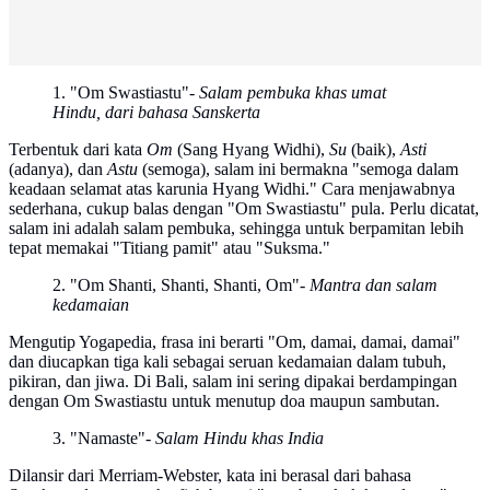
1. "Om Swastiastu"
- Salam pembuka khas umat
Hindu, dari bahasa Sanskerta
Terbentuk dari kata
Om
(Sang Hyang Widhi),
Su
(baik),
Asti
(adanya), dan
Astu
(semoga), salam ini bermakna "semoga dalam
keadaan selamat atas karunia Hyang Widhi." Cara menjawabnya
sederhana, cukup balas dengan "Om Swastiastu" pula. Perlu dicatat,
salam ini adalah salam pembuka, sehingga untuk berpamitan lebih
tepat memakai "Titiang pamit" atau "Suksma."
2. "Om Shanti, Shanti, Shanti, Om"
- Mantra dan salam
kedamaian
Mengutip Yogapedia, frasa ini berarti "Om, damai, damai, damai"
dan diucapkan tiga kali sebagai seruan kedamaian dalam tubuh,
pikiran, dan jiwa. Di Bali, salam ini sering dipakai berdampingan
dengan Om Swastiastu untuk menutup doa maupun sambutan.
3. "Namaste"
- Salam Hindu khas India
Dilansir dari Merriam-Webster, kata ini berasal dari bahasa