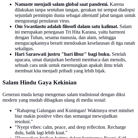
Namaste menjadi salam global saat pandemi.
Karena
dilakukan tanpa sentuhan tangan, gerakan ini sempat diadopsi
sejumlah pemimpin dunia sebagai alternatif jabat tangan untuk
mengurangi penularan virus.
Om Swastiastu adalah filosofi dalam satu kalimat.
Salam
ini merupakan penegasan Tri Hita Karana, yaitu harmoni
dengan Tuhan, sesama manusia, dan alam, sehingga
mengucapkannya berarti mendoakan keselarasan di tiga ranah
sekaligus.
Hari Saraswati justru "hari libur" bagi buku.
Setelah
upacara, umat dianjurkan berhenti membaca dan menulis,
sebuah cara unik untuk merenungkan apakah ilmu telah
membuat kita menjadi pribadi yang lebih bijak.
Salam Hindu Gaya Kekinian
Generasi muda kerap mengemas salam tradisional dengan diksi
modern yang mudah dibagikan ulang di media sosial:
"Rahajeng Galungan and Kuningan! Waktunya reset mindset
biar makin positive vibes dan semangat mewujudkan
resolusi."
"Nyepi vibes: calm, peace, and deep reflection. Recharge
dulu, balik lagi lebih kuat."