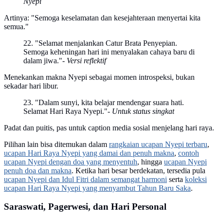
Nyepi
Artinya: "Semoga keselamatan dan kesejahteraan menyertai kita
semua."
22. "Selamat menjalankan Catur Brata Penyepian.
Semoga keheningan hari ini menyalakan cahaya baru di
dalam jiwa."
- Versi reflektif
Menekankan makna Nyepi sebagai momen introspeksi, bukan
sekadar hari libur.
23. "Dalam sunyi, kita belajar mendengar suara hati.
Selamat Hari Raya Nyepi."
- Untuk status singkat
Padat dan puitis, pas untuk caption media sosial menjelang hari raya.
Pilihan lain bisa ditemukan dalam
rangkaian ucapan Nyepi terbaru
,
ucapan Hari Raya Nyepi yang damai dan penuh makna
,
contoh
ucapan Nyepi dengan doa yang menyentuh
, hingga
ucapan Nyepi
penuh doa dan makna
. Ketika hari besar berdekatan, tersedia pula
ucapan Nyepi dan Idul Fitri dalam semangat harmoni
serta
koleksi
ucapan Hari Raya Nyepi yang menyambut Tahun Baru Saka
.
Saraswati, Pagerwesi, dan Hari Personal