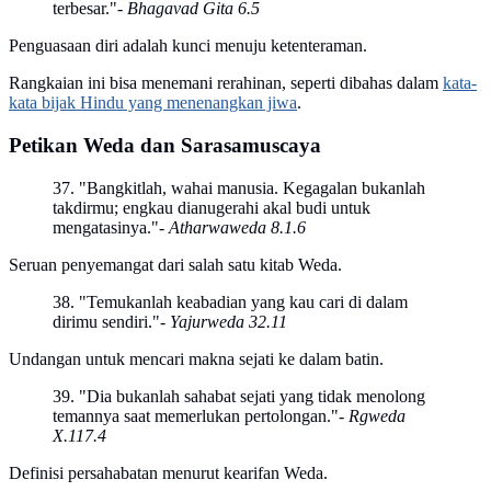
terbesar."
- Bhagavad Gita 6.5
Penguasaan diri adalah kunci menuju ketenteraman.
Rangkaian ini bisa menemani rerahinan, seperti dibahas dalam
kata-
kata bijak Hindu yang menenangkan jiwa
.
Petikan Weda dan Sarasamuscaya
37. "Bangkitlah, wahai manusia. Kegagalan bukanlah
takdirmu; engkau dianugerahi akal budi untuk
mengatasinya."
- Atharwaweda 8.1.6
Seruan penyemangat dari salah satu kitab Weda.
38. "Temukanlah keabadian yang kau cari di dalam
dirimu sendiri."
- Yajurweda 32.11
Undangan untuk mencari makna sejati ke dalam batin.
39. "Dia bukanlah sahabat sejati yang tidak menolong
temannya saat memerlukan pertolongan."
- Rgweda
X.117.4
Definisi persahabatan menurut kearifan Weda.