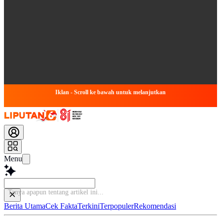
Iklan - Scroll ke bawah untuk melanjutkan
Menu
Baca
Berita Utama
Cek Fakta
Terkini
Terpopuler
Rekomendasi