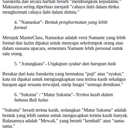
Sanskerta dan secara harfiah berarti "membungkuk kepadamu."
Maknanya sering diperluas menjadi "cahaya ilahi dalam diriku
menghormati cahaya ilahi dalam dirimu."
4. "Namaskar"
- Bentuk penghormatan yang lebih
formal
Merujuk MasterClass, Namaskar adalah versi Namaste yang lebih
formal dan lazim dipakai untuk menyapa sekelompok orang atau
dalam suasana upacara, sementara Namaste lebih personal untuk
satu orang.
5. "Astungkara"
- Ungkapan syukur dan harapan baik
Berakar dari kata Sanskerta yang bermakna "puji" atau "syukur,"
kata ini dipakai untuk mengungkapkan rasa terima kasih sekaligus
harapan agar sesuatu terwujud, mirip fungsi "semoga demikian."
6. "Suksma" / "Matur Suksma"
- Terima kasih dalam
bahasa Bali halus
"Suksma" berarti terima kasih, sedangkan "Matur Suksma" adalah
bentuk yang lebih santun untuk mengucapkan terima kasih banyak.
Balasannya adalah "Mewali," yang berarti "kembali" atau "sama-
sama."