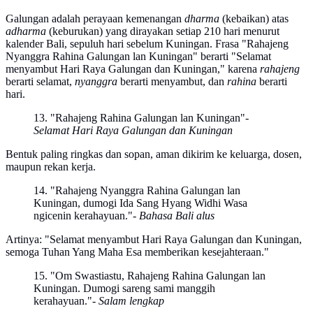
Galungan adalah perayaan kemenangan
dharma
(kebaikan) atas
adharma
(keburukan) yang dirayakan setiap 210 hari menurut
kalender Bali, sepuluh hari sebelum Kuningan. Frasa "Rahajeng
Nyanggra Rahina Galungan lan Kuningan" berarti "Selamat
menyambut Hari Raya Galungan dan Kuningan," karena
rahajeng
berarti selamat,
nyanggra
berarti menyambut, dan
rahina
berarti
hari.
13. "Rahajeng Rahina Galungan lan Kuningan"
-
Selamat Hari Raya Galungan dan Kuningan
Bentuk paling ringkas dan sopan, aman dikirim ke keluarga, dosen,
maupun rekan kerja.
14. "Rahajeng Nyanggra Rahina Galungan lan
Kuningan, dumogi Ida Sang Hyang Widhi Wasa
ngicenin kerahayuan."
- Bahasa Bali alus
Artinya: "Selamat menyambut Hari Raya Galungan dan Kuningan,
semoga Tuhan Yang Maha Esa memberikan kesejahteraan."
15. "Om Swastiastu, Rahajeng Rahina Galungan lan
Kuningan. Dumogi sareng sami manggih
kerahayuan."
- Salam lengkap