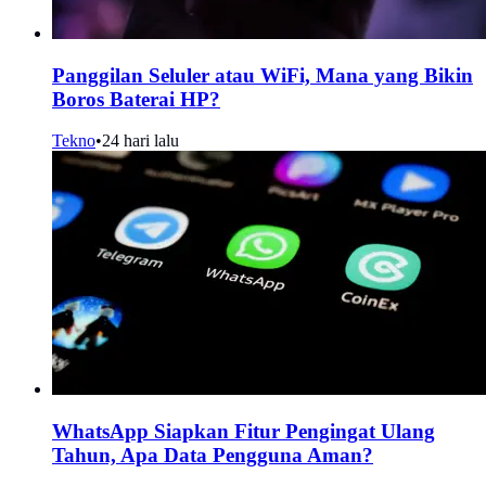
Panggilan Seluler atau WiFi, Mana yang Bikin
Boros Baterai HP?
Tekno
•
24 hari lalu
WhatsApp Siapkan Fitur Pengingat Ulang
Tahun, Apa Data Pengguna Aman?