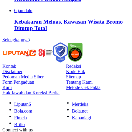
6 jam lalu
Kebakaran Meluas, Kawasan Wisata Bromo
Ditutup Total
Selengkapnya
Kontak
Redaksi
Disclaimer
Kode Etik
Pedoman Media Siber
Sitemap
Form Pengaduan
Tentang Kami
Karir
Metode Cek Fakta
Hak Jawab dan Koreksi Berita
Liputan6
Merdeka
Bola.com
Bola.net
Fimela
Kapanlagi
Brilio
Connect with us