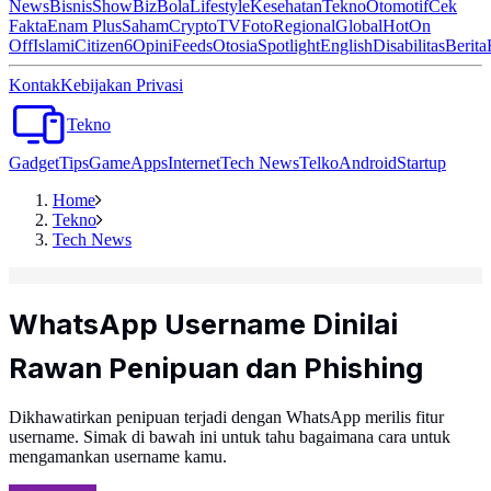
News
Bisnis
ShowBiz
Bola
Lifestyle
Kesehatan
Tekno
Otomotif
Cek
Fakta
Enam Plus
Saham
Crypto
TV
Foto
Regional
Global
Hot
On
Off
Islami
Citizen6
Opini
Feeds
Otosia
Spotlight
English
Disabilitas
Berita
Kontak
Kebijakan Privasi
Tekno
Gadget
Tips
Game
Apps
Internet
Tech News
Telko
Android
Startup
Home
Tekno
Tech News
WhatsApp Username Dinilai
Rawan Penipuan dan Phishing
Dikhawatirkan penipuan terjadi dengan WhatsApp merilis fitur
username. Simak di bawah ini untuk tahu bagaimana cara untuk
mengamankan username kamu.