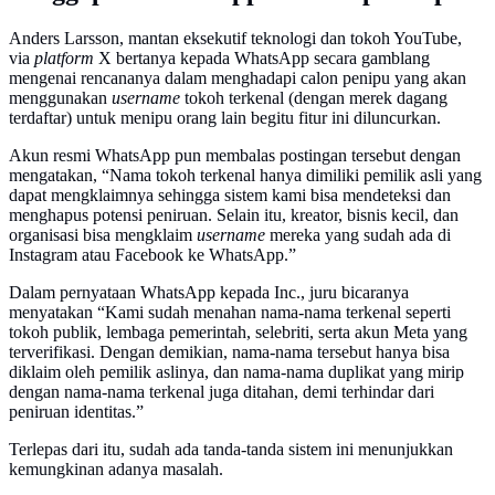
Anders Larsson, mantan eksekutif teknologi dan tokoh YouTube,
via
platform
X bertanya kepada WhatsApp secara gamblang
mengenai rencananya dalam menghadapi calon penipu yang akan
menggunakan
username
tokoh terkenal (dengan merek dagang
terdaftar) untuk menipu orang lain begitu fitur ini diluncurkan.
Akun resmi WhatsApp pun membalas postingan tersebut dengan
mengatakan, “Nama tokoh terkenal hanya dimiliki pemilik asli yang
dapat mengklaimnya sehingga sistem kami bisa mendeteksi dan
menghapus potensi peniruan. Selain itu, kreator, bisnis kecil, dan
organisasi bisa mengklaim
username
mereka yang sudah ada di
Instagram atau Facebook ke WhatsApp.”
Dalam pernyataan WhatsApp kepada Inc., juru bicaranya
menyatakan “Kami sudah menahan nama-nama terkenal seperti
tokoh publik, lembaga pemerintah, selebriti, serta akun Meta yang
terverifikasi. Dengan demikian, nama-nama tersebut hanya bisa
diklaim oleh pemilik aslinya, dan nama-nama duplikat yang mirip
dengan nama-nama terkenal juga ditahan, demi terhindar dari
peniruan identitas.”
Terlepas dari itu, sudah ada tanda-tanda sistem ini menunjukkan
kemungkinan adanya masalah.