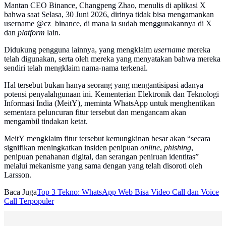
Mantan CEO Binance, Changpeng Zhao, menulis di aplikasi X
bahwa saat Selasa, 30 Juni 2026, dirinya tidak bisa mengamankan
username @cz_binance, di mana ia sudah menggunakannya di X
dan
platform
lain.
Didukung pengguna lainnya, yang mengklaim
username
mereka
telah digunakan, serta oleh mereka yang menyatakan bahwa mereka
sendiri telah mengklaim nama-nama terkenal.
Hal tersebut bukan hanya seorang yang mengantisipasi adanya
potensi penyalahgunaan ini. Kementerian Elektronik dan Teknologi
Informasi India (MeitY), meminta WhatsApp untuk menghentikan
sementara peluncuran fitur tersebut dan mengancam akan
mengambil tindakan ketat.
MeitY mengklaim fitur tersebut kemungkinan besar akan “secara
signifikan meningkatkan insiden penipuan
online
,
phishing
,
penipuan penahanan digital, dan serangan peniruan identitas”
melalui mekanisme yang sama dengan yang telah disoroti oleh
Larsson.
Baca Juga
Top 3 Tekno: WhatsApp Web Bisa Video Call dan Voice
Call Terpopuler