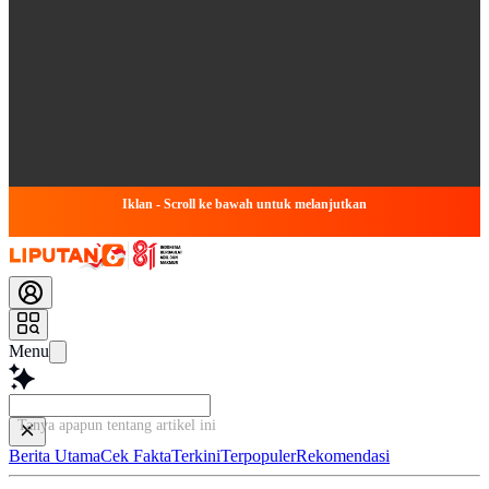
Iklan - Scroll ke bawah untuk melanjutkan
Menu
Tanya apapun tentang artikel ini...
Berita Utama
Cek Fakta
Terkini
Terpopuler
Rekomendasi