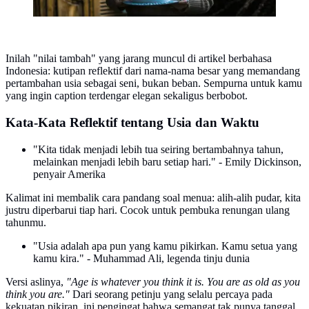
Inilah "nilai tambah" yang jarang muncul di artikel berbahasa
Indonesia: kutipan reflektif dari nama-nama besar yang memandang
pertambahan usia sebagai seni, bukan beban. Sempurna untuk kamu
yang ingin caption terdengar elegan sekaligus berbobot.
Kata-Kata Reflektif tentang Usia dan Waktu
"Kita tidak menjadi lebih tua seiring bertambahnya tahun,
melainkan menjadi lebih baru setiap hari." - Emily Dickinson,
penyair Amerika
Kalimat ini membalik cara pandang soal menua: alih-alih pudar, kita
justru diperbarui tiap hari. Cocok untuk pembuka renungan ulang
tahunmu.
"Usia adalah apa pun yang kamu pikirkan. Kamu setua yang
kamu kira." - Muhammad Ali, legenda tinju dunia
Versi aslinya,
"Age is whatever you think it is. You are as old as you
think you are."
Dari seorang petinju yang selalu percaya pada
kekuatan pikiran, ini pengingat bahwa semangat tak punya tanggal