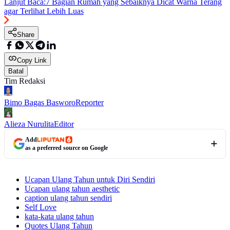
Lanjut Baca:
7 Bagian Rumah yang Sebaiknya Dicat Warna Terang
agar Terlihat Lebih Luas
Share
Copy Link
Batal
Tim Redaksi
Bimo Bagas Basworo
Reporter
Alieza Nurulita
Editor
Add
as a preferred source on Google
Ucapan Ulang Tahun untuk Diri Sendiri
Ucapan ulang tahun aesthetic
caption ulang tahun sendiri
Self Love
kata-kata ulang tahun
Quotes Ulang Tahun