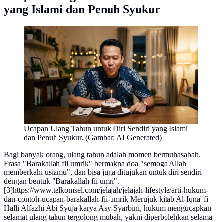
yang Islami dan Penuh Syukur
Ucapan Ulang Tahun untuk Diri Sendiri yang Islami
dan Penuh Syukur. (Gambar: AI Generated)
Bagi banyak orang, ulang tahun adalah momen bermuhasabah.
Frasa "Barakallah fii umrik" bermakna doa "semoga Allah
memberkahi usiamu", dan bisa juga ditujukan untuk diri sendiri
dengan bentuk "Barakallah fii umri".
[3]
https://www.telkomsel.com/jelajah/jelajah-lifestyle/arti-hukum-
dan-contoh-ucapan-barakallah-fii-umrik
Merujuk kitab Al-Iqna' fi
Halli Alfazhi Abi Syuja karya Asy-Syarbini, hukum mengucapkan
selamat ulang tahun tergolong mubah, yakni diperbolehkan selama