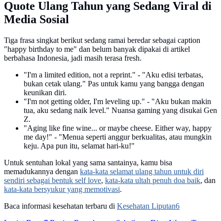
Quote Ulang Tahun yang Sedang Viral di
Media Sosial
Tiga frasa singkat berikut sedang ramai beredar sebagai caption
"happy birthday to me" dan belum banyak dipakai di artikel
berbahasa Indonesia, jadi masih terasa fresh.
"I'm a limited edition, not a reprint." - "Aku edisi terbatas,
bukan cetak ulang." Pas untuk kamu yang bangga dengan
keunikan diri.
"I'm not getting older, I'm leveling up." - "Aku bukan makin
tua, aku sedang naik level." Nuansa gaming yang disukai Gen
Z.
"Aging like fine wine... or maybe cheese. Either way, happy
me day!" - "Menua seperti anggur berkualitas, atau mungkin
keju. Apa pun itu, selamat hari-ku!"
Untuk sentuhan lokal yang sama santainya, kamu bisa
memadukannya dengan
kata-kata selamat ulang tahun untuk diri
sendiri sebagai bentuk self love
,
kata-kata ultah penuh doa baik
, dan
kata-kata bersyukur yang memotivasi
.
Baca informasi kesehatan terbaru di
Kesehatan Liputan6