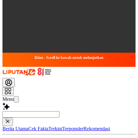
Iklan - Scroll ke bawah untuk melanjutkan
Menu
Baca lebih cepat...
Berita Utama
Cek Fakta
Terkini
Terpopuler
Rekomendasi