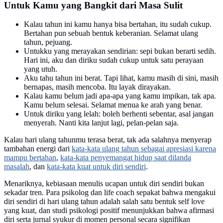
Untuk Kamu yang Bangkit dari Masa Sulit
Kalau tahun ini kamu hanya bisa bertahan, itu sudah cukup.
Bertahan pun sebuah bentuk keberanian. Selamat ulang
tahun, pejuang.
Untukku yang merayakan sendirian: sepi bukan berarti sedih.
Hari ini, aku dan diriku sudah cukup untuk satu perayaan
yang utuh.
Aku tahu tahun ini berat. Tapi lihat, kamu masih di sini, masih
bernapas, masih mencoba. Itu layak dirayakan.
Kalau kamu belum jadi apa-apa yang kamu impikan, tak apa.
Kamu belum selesai. Selamat menua ke arah yang benar.
Untuk diriku yang lelah: boleh berhenti sebentar, asal jangan
menyerah. Nanti kita lanjut lagi, pelan-pelan saja.
Kalau hari ulang tahunmu terasa berat, tak ada salahnya menyerap
tambahan energi dari
kata-kata ulang tahun sebagai apresiasi karena
mampu bertahan
,
kata-kata penyemangat hidup saat dilanda
masalah
, dan
kata-kata kuat untuk diri sendiri
.
Menariknya, kebiasaan menulis ucapan untuk diri sendiri bukan
sekadar tren. Para psikolog dan life coach sepakat bahwa mengakui
diri sendiri di hari ulang tahun adalah salah satu bentuk self love
yang kuat, dan studi psikologi positif menunjukkan bahwa afirmasi
diri serta jurnal syukur di momen personal secara signifikan