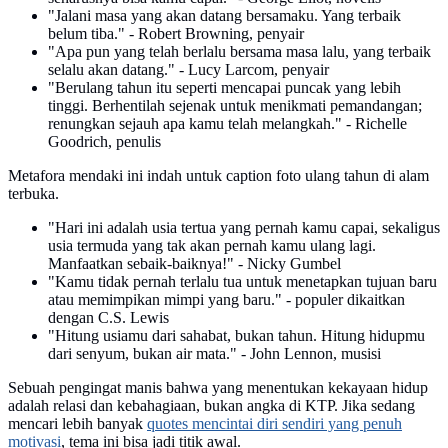
"Jalani masa yang akan datang bersamaku. Yang terbaik
belum tiba." - Robert Browning, penyair
"Apa pun yang telah berlalu bersama masa lalu, yang terbaik
selalu akan datang." - Lucy Larcom, penyair
"Berulang tahun itu seperti mencapai puncak yang lebih
tinggi. Berhentilah sejenak untuk menikmati pemandangan;
renungkan sejauh apa kamu telah melangkah." - Richelle
Goodrich, penulis
Metafora mendaki ini indah untuk caption foto ulang tahun di alam
terbuka.
"Hari ini adalah usia tertua yang pernah kamu capai, sekaligus
usia termuda yang tak akan pernah kamu ulang lagi.
Manfaatkan sebaik-baiknya!" - Nicky Gumbel
"Kamu tidak pernah terlalu tua untuk menetapkan tujuan baru
atau memimpikan mimpi yang baru." - populer dikaitkan
dengan C.S. Lewis
"Hitung usiamu dari sahabat, bukan tahun. Hitung hidupmu
dari senyum, bukan air mata." - John Lennon, musisi
Sebuah pengingat manis bahwa yang menentukan kekayaan hidup
adalah relasi dan kebahagiaan, bukan angka di KTP. Jika sedang
mencari lebih banyak
quotes mencintai diri sendiri yang penuh
motivasi
, tema ini bisa jadi titik awal.