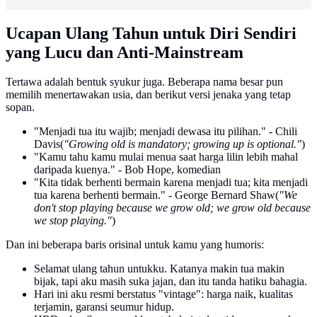
Ucapan Ulang Tahun untuk Diri Sendiri
yang Lucu dan Anti-Mainstream
Tertawa adalah bentuk syukur juga. Beberapa nama besar pun
memilih menertawakan usia, dan berikut versi jenaka yang tetap
sopan.
"Menjadi tua itu wajib; menjadi dewasa itu pilihan." - Chili
Davis(
"Growing old is mandatory; growing up is optional."
)
"Kamu tahu kamu mulai menua saat harga lilin lebih mahal
daripada kuenya." - Bob Hope, komedian
"Kita tidak berhenti bermain karena menjadi tua; kita menjadi
tua karena berhenti bermain." - George Bernard Shaw(
"We
don't stop playing because we grow old; we grow old because
we stop playing."
)
Dan ini beberapa baris orisinal untuk kamu yang humoris:
Selamat ulang tahun untukku. Katanya makin tua makin
bijak, tapi aku masih suka jajan, dan itu tanda hatiku bahagia.
Hari ini aku resmi berstatus "vintage": harga naik, kualitas
terjamin, garansi seumur hidup.