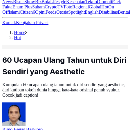
News
Bisnis
ShowBiz
Bola
Lifestyle
Kesehatan
Tekno
Otomotif
Cek
Fakta
Enam Plus
Saham
Crypto
TV
Foto
Regional
Global
Hot
On
Off
Islami
Citizen6
Opini
Feeds
Otosia
Spotlight
English
Disabilitas
Berita
Kontak
Kebijakan Privasi
Home
Hot
60 Ucapan Ulang Tahun untuk Diri
Sendiri yang Aesthetic
Kumpulan 60 ucapan ulang tahun untuk diri sendiri yang aesthetic,
dari kutipan tokoh dunia hingga kata-kata orisinal penuh syukur.
Cocok jadi caption!
Bimo Bagas Basworo