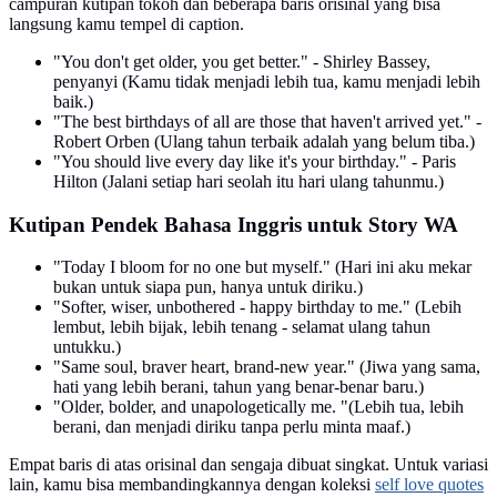
campuran kutipan tokoh dan beberapa baris orisinal yang bisa
langsung kamu tempel di caption.
"You don't get older, you get better." - Shirley Bassey,
penyanyi (Kamu tidak menjadi lebih tua, kamu menjadi lebih
baik.)
"The best birthdays of all are those that haven't arrived yet." -
Robert Orben (Ulang tahun terbaik adalah yang belum tiba.)
"You should live every day like it's your birthday." - Paris
Hilton (Jalani setiap hari seolah itu hari ulang tahunmu.)
Kutipan Pendek Bahasa Inggris untuk Story WA
"Today I bloom for no one but myself." (Hari ini aku mekar
bukan untuk siapa pun, hanya untuk diriku.)
"Softer, wiser, unbothered - happy birthday to me." (Lebih
lembut, lebih bijak, lebih tenang - selamat ulang tahun
untukku.)
"Same soul, braver heart, brand-new year." (Jiwa yang sama,
hati yang lebih berani, tahun yang benar-benar baru.)
"Older, bolder, and unapologetically me. "(Lebih tua, lebih
berani, dan menjadi diriku tanpa perlu minta maaf.)
Empat baris di atas orisinal dan sengaja dibuat singkat. Untuk variasi
lain, kamu bisa membandingkannya dengan koleksi
self love quotes