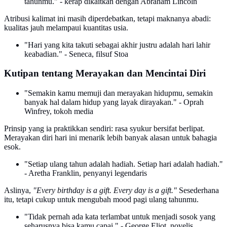
tahunmu." - kerap dikaitkan dengan Abraham Lincoln
Atribusi kalimat ini masih diperdebatkan, tetapi maknanya abadi:
kualitas jauh melampaui kuantitas usia.
"Hari yang kita takuti sebagai akhir justru adalah hari lahir
keabadian." - Seneca, filsuf Stoa
Kutipan tentang Merayakan dan Mencintai Diri
"Semakin kamu memuji dan merayakan hidupmu, semakin
banyak hal dalam hidup yang layak dirayakan." - Oprah
Winfrey, tokoh media
Prinsip yang ia praktikkan sendiri: rasa syukur bersifat berlipat.
Merayakan diri hari ini menarik lebih banyak alasan untuk bahagia
esok.
"Setiap ulang tahun adalah hadiah. Setiap hari adalah hadiah."
- Aretha Franklin, penyanyi legendaris
Aslinya,
"Every birthday is a gift. Every day is a gift."
Sesederhana
itu, tetapi cukup untuk mengubah mood pagi ulang tahunmu.
"Tidak pernah ada kata terlambat untuk menjadi sosok yang
seharusnya bisa kamu capai." - George Eliot, novelis