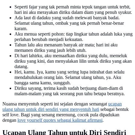
Seperti fajar yang tak pernah minta tepuk tangan untuk terbit,
hari ini aku merayakan diriku dalam diam yang penuh syukur.
Ada laut di dadaku yang sudah melewati banyak badai.
Selamat ulang tahun, ombak yang tak pernah benar-benar
karam.
Aku menua seperti pohon: tiap lingkar tahun adalah luka yang
perlahan berubah menjadi kekuatan.
Tahun lalu aku menanam banyak air mata; hari ini aku
memanen diriku yang jauh lebih utuh.
Di hari lahirku, aku memaafkan diriku yang dulu, memeluk
diriku yang kini, dan menyalakan lilin untuk diriku yang akan
datang.
Hei, kamu. Iya, kamu yang sering lupa istirahat dan selalu
mendahulukan orang lain. Selamat ulang tahun, ya. Aku
bangga sama kamu, sungguh.
Diriku sayang, terima kasih sudah berjuang diam-diam di
malam-malam yang tak seorang pun tahu betapa beratnya.
Nuansa menyentuh seperti ini sejalan dengan semangat
ucapan
ulang tahun untuk diri sendiri yang menyentuh hati
sebagai bentuk
self love. Bagi yang senang merenung, cocok pula dipadukan
dengan
love yourself quotes sebagai kalimat afirmasi
.
Ucapan Ulang Tahun untuk Diri Sendiri