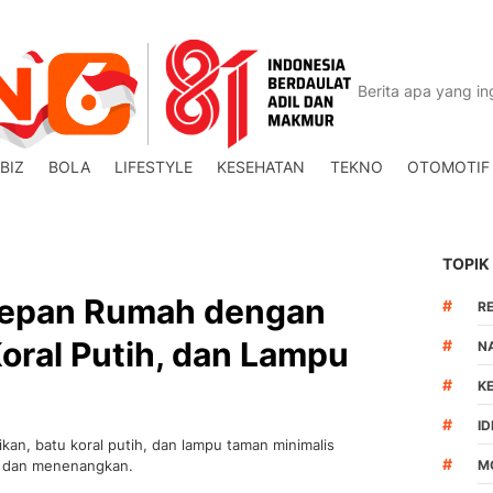
BIZ
BOLA
LIFESTYLE
KESEHATAN
TEKNO
OTOMOTIF
TOPIK
Depan Rumah dengan
#
R
Koral Putih, dan Lampu
#
N
#
K
#
I
an, batu koral putih, dan lampu taman minimalis
#
i dan menenangkan.
M