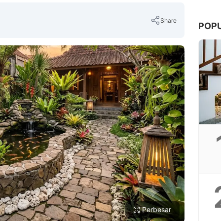
Share
POP
Copy Link
Perbesar