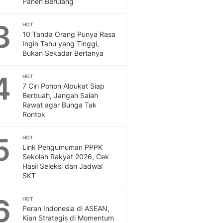
Panen Berulang
Feeds
Feeds Liputan6: Kumpul
3
HOT
Terbaru Harian
10 Tanda Orang Punya Rasa
Otosia
Ingin Tahu yang Tinggi,
Bukan Sekadar Bertanya
Otosia
Spotlight
4
Berita Terkini, Kabar Te
HOT
7 Ciri Pohon Alpukat Siap
Dan Dunia - Liputan6.
Berbuah, Jangan Salah
English
Rawat agar Bunga Tak
Exploring Knowledge, T
Rontok
En.Liputan6.com
Disabilitas
5
HOT
Disabilitas Berita Terkini
Link Pengumuman PPPK
Harian, Berita Terbaru,
Sekolah Rakyat 2026, Cek
Hasil Seleksi dan Jadwal
Berita
SKT
Berita Hari Ini Politik,
Health
6
HOT
Kabar Berita Terbaru D
Peran Indonesia di ASEAN,
Diet, Herbal Terbaik
Kian Strategis di Momentum