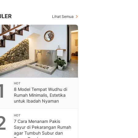
Berita Daerah Dan Peri
Terbaru
Global
ULER
Lihat Semua
Berita Internasional, Sa
Inspiratif, Unik, Dan M
Hot
Hot Liputan6.com Menya
Dan Terbaru
On Off
On Off Liputan6: Sinop
& Berita Bisnis Digital
Islami
1
HOT
Berita & Kajian Islami
8 Model Tempat Wudhu di
Hikmah - Liputan6
Rumah Minimalis, Estetika
Citizen6
untuk Ibadah Nyaman
Berita Citizen6 - Medi
Liputan6.com
2
HOT
7 Cara Menanam Pakis
Opini
Sayur di Pekarangan Rumah
Opini Liputan6: Analis
agar Tumbuh Subur dan
Pandang Dan Perspekti