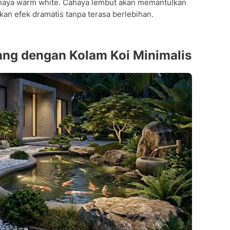
ahaya warm white. Cahaya lembut akan memantulkan
kan efek dramatis tanpa terasa berlebihan.
ang dengan Kolam Koi Minimalis