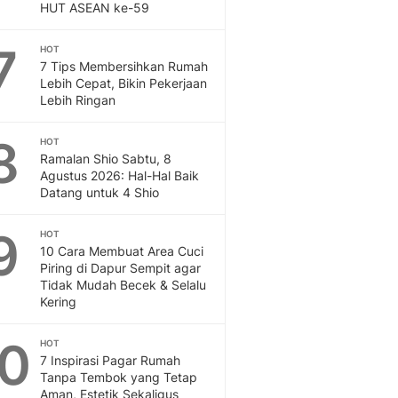
Sport
HUT ASEAN ke-59
Berita Bola Terkini, Ja
Klasemen, Hasil Liga
7
HOT
7 Tips Membersihkan Rumah
Lebih Cepat, Bikin Pekerjaan
Lebih Ringan
8
HOT
Ramalan Shio Sabtu, 8
Agustus 2026: Hal-Hal Baik
Datang untuk 4 Shio
9
HOT
10 Cara Membuat Area Cuci
Piring di Dapur Sempit agar
Tidak Mudah Becek & Selalu
Kering
10
HOT
7 Inspirasi Pagar Rumah
Tanpa Tembok yang Tetap
Aman, Estetik Sekaligus