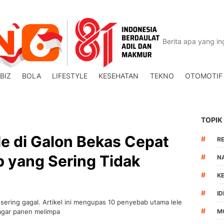
BIZ
BOLA
LIFESTYLE
KESEHATAN
TEKNO
OTOMOTIF
TOPIK
e di Galon Bekas Cepat
#
R
b yang Sering Tidak
#
N
#
K
#
I
 sering gagal. Artikel ini mengupas 10 penyebab utama lele
#
 agar panen melimpa
M