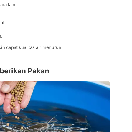
ra lain:
kat.
n.
n cepat kualitas air menurun.
mberikan Pakan