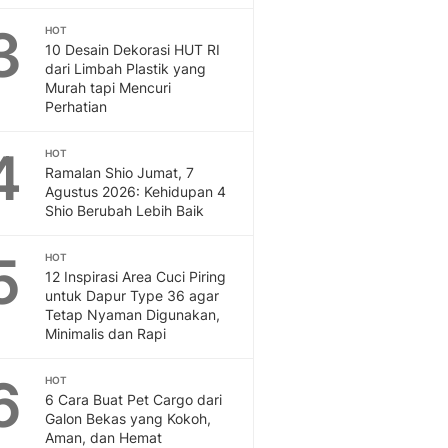
Feeds
3
HOT
Feeds Liputan6: Kumpul
10 Desain Dekorasi HUT RI
Terbaru Harian
dari Limbah Plastik yang
Otosia
Murah tapi Mencuri
Perhatian
Otosia
Spotlight
4
Berita Terkini, Kabar Te
HOT
Ramalan Shio Jumat, 7
Dan Dunia - Liputan6.
Agustus 2026: Kehidupan 4
English
Shio Berubah Lebih Baik
Exploring Knowledge, T
En.Liputan6.com
5
HOT
Disabilitas
12 Inspirasi Area Cuci Piring
Disabilitas Berita Terkini
untuk Dapur Type 36 agar
Harian, Berita Terbaru,
Tetap Nyaman Digunakan,
Minimalis dan Rapi
Berita
Berita Hari Ini Politik,
6
HOT
Health
6 Cara Buat Pet Cargo dari
Kabar Berita Terbaru D
Galon Bekas yang Kokoh,
Diet, Herbal Terbaik
Aman, dan Hemat