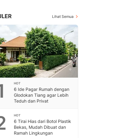
Berita Daerah Dan Peri
Terbaru
Global
ULER
Lihat Semua
Berita Internasional, Sa
Inspiratif, Unik, Dan M
Hot
Hot Liputan6.com Menya
Dan Terbaru
On Off
On Off Liputan6: Sinop
& Berita Bisnis Digital
Islami
1
HOT
Berita & Kajian Islami
6 Ide Pagar Rumah dengan
Hikmah - Liputan6
Glodokan Tiang agar Lebih
Citizen6
Teduh dan Privat
Berita Citizen6 - Medi
Liputan6.com
2
HOT
6 Tirai Hias dari Botol Plastik
Opini
Bekas, Mudah Dibuat dan
Opini Liputan6: Analis
Ramah Lingkungan
Pandang Dan Perspekti