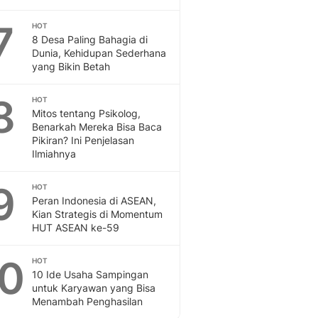
Sport
Berita Bola Terkini, Ja
7
HOT
Klasemen, Hasil Liga
8 Desa Paling Bahagia di
Dunia, Kehidupan Sederhana
yang Bikin Betah
8
HOT
Mitos tentang Psikolog,
Benarkah Mereka Bisa Baca
Pikiran? Ini Penjelasan
Ilmiahnya
9
HOT
Peran Indonesia di ASEAN,
Kian Strategis di Momentum
HUT ASEAN ke-59
10
HOT
10 Ide Usaha Sampingan
untuk Karyawan yang Bisa
Menambah Penghasilan