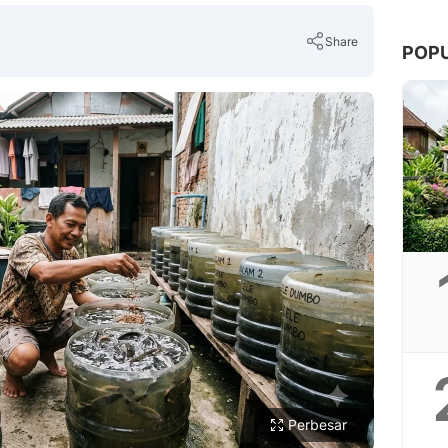
Share
POP
Copy Link
Perbesar