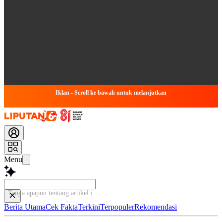
Iklan - Scroll ke bawah untuk melanjutkan
Menu
Tanya apapun tentang artikel ini...
Berita Utama
Cek Fakta
Terkini
Terpopuler
Rekomendasi