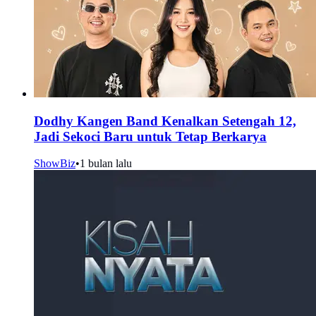
Dodhy Kangen Band Kenalkan Setengah 12,
Jadi Sekoci Baru untuk Tetap Berkarya
ShowBiz
•
1 bulan lalu