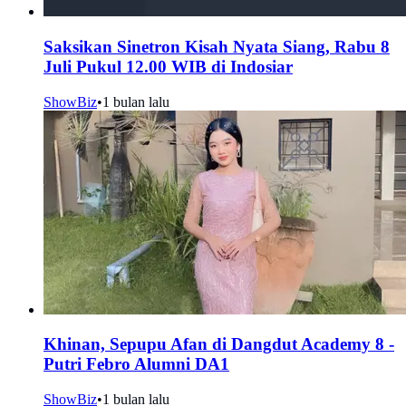
Saksikan Sinetron Kisah Nyata Siang, Rabu 8
Juli Pukul 12.00 WIB di Indosiar
ShowBiz
•
1 bulan lalu
Khinan, Sepupu Afan di Dangdut Academy 8 -
Putri Febro Alumni DA1
ShowBiz
•
1 bulan lalu