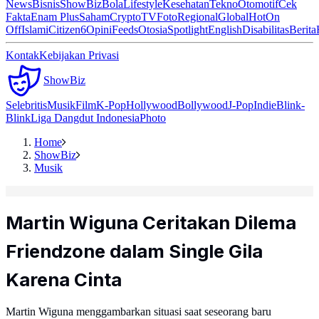
News
Bisnis
ShowBiz
Bola
Lifestyle
Kesehatan
Tekno
Otomotif
Cek
Fakta
Enam Plus
Saham
Crypto
TV
Foto
Regional
Global
Hot
On
Off
Islami
Citizen6
Opini
Feeds
Otosia
Spotlight
English
Disabilitas
Berita
Kontak
Kebijakan Privasi
ShowBiz
Selebritis
Musik
Film
K-Pop
Hollywood
Bollywood
J-Pop
Indie
Blink-
Blink
Liga Dangdut Indonesia
Photo
Home
ShowBiz
Musik
Martin Wiguna Ceritakan Dilema
Friendzone dalam Single Gila
Karena Cinta
Martin Wiguna menggambarkan situasi saat seseorang baru