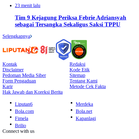
23 menit lalu
Tim 9 Kejagung Periksa Febrie Adriansyah
sebagai Tersangka Sekaligus Saksi TPPU
Selengkapnya
Kontak
Redaksi
Disclaimer
Kode Etik
Pedoman Media Siber
Sitemap
Form Pengaduan
Tentang Kami
Karir
Metode Cek Fakta
Hak Jawab dan Koreksi Berita
Liputan6
Merdeka
Bola.com
Bola.net
Fimela
Kapanlagi
Brilio
Connect with us