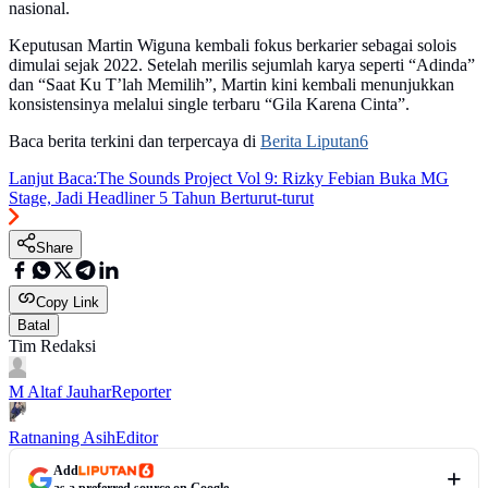
nasional.
Keputusan Martin Wiguna kembali fokus berkarier sebagai solois
dimulai sejak 2022. Setelah merilis sejumlah karya seperti “Adinda”
dan “Saat Ku T’lah Memilih”, Martin kini kembali menunjukkan
konsistensinya melalui single terbaru “Gila Karena Cinta”.
Baca berita terkini dan terpercaya di
Berita Liputan6
Lanjut Baca:
The Sounds Project Vol 9: Rizky Febian Buka MG
Stage, Jadi Headliner 5 Tahun Berturut-turut
Share
Copy Link
Batal
Tim Redaksi
M Altaf Jauhar
Reporter
Ratnaning Asih
Editor
Add