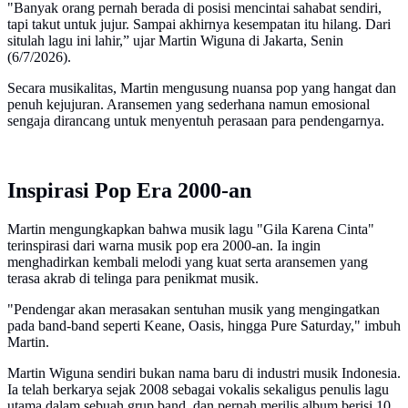
"Banyak orang pernah berada di posisi mencintai sahabat sendiri,
tapi takut untuk jujur. Sampai akhirnya kesempatan itu hilang. Dari
situlah lagu ini lahir,” ujar Martin Wiguna di Jakarta, Senin
(6/7/2026).
Secara musikalitas, Martin mengusung nuansa pop yang hangat dan
penuh kejujuran. Aransemen yang sederhana namun emosional
sengaja dirancang untuk menyentuh perasaan para pendengarnya.
Inspirasi Pop Era 2000-an
Martin mengungkapkan bahwa musik lagu "Gila Karena Cinta"
terinspirasi dari warna musik pop era 2000-an. Ia ingin
menghadirkan kembali melodi yang kuat serta aransemen yang
terasa akrab di telinga para penikmat musik.
"Pendengar akan merasakan sentuhan musik yang mengingatkan
pada band-band seperti Keane, Oasis, hingga Pure Saturday," imbuh
Martin.
Martin Wiguna sendiri bukan nama baru di industri musik Indonesia.
Ia telah berkarya sejak 2008 sebagai vokalis sekaligus penulis lagu
utama dalam sebuah grup band, dan pernah merilis album berisi 10