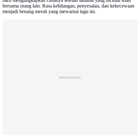
baru mengungkapkan cintanya setelah sahabat yang dicintai telah
bersama orang lain. Rasa kehilangan, penyesalan, dan kekecewaan
menjadi benang merah yang mewarnai lagu ini.
Advertisement