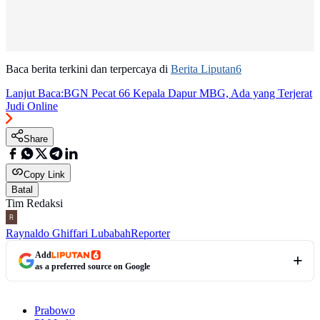
Baca berita terkini dan terpercaya di
Berita Liputan6
Lanjut Baca:
BGN Pecat 66 Kepala Dapur MBG, Ada yang Terjerat
Judi Online
Share
Copy Link
Batal
Tim Redaksi
Raynaldo Ghiffari Lubabah
Reporter
Add
as a preferred source on Google
Prabowo