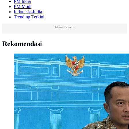
PM India
PM Modi
Indonesia-India
Trending Terkini
Advertisement
Rekomendasi