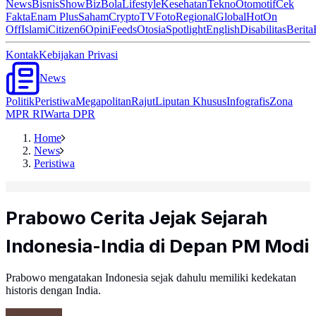
News
Bisnis
ShowBiz
Bola
Lifestyle
Kesehatan
Tekno
Otomotif
Cek
Fakta
Enam Plus
Saham
Crypto
TV
Foto
Regional
Global
Hot
On
Off
Islami
Citizen6
Opini
Feeds
Otosia
Spotlight
English
Disabilitas
Berita
Kontak
Kebijakan Privasi
News
Politik
Peristiwa
Megapolitan
Rajut
Liputan Khusus
Infografis
Zona
MPR RI
Warta DPR
Home
News
Peristiwa
Prabowo Cerita Jejak Sejarah
Indonesia-India di Depan PM Modi
Prabowo mengatakan Indonesia sejak dahulu memiliki kedekatan
historis dengan India.