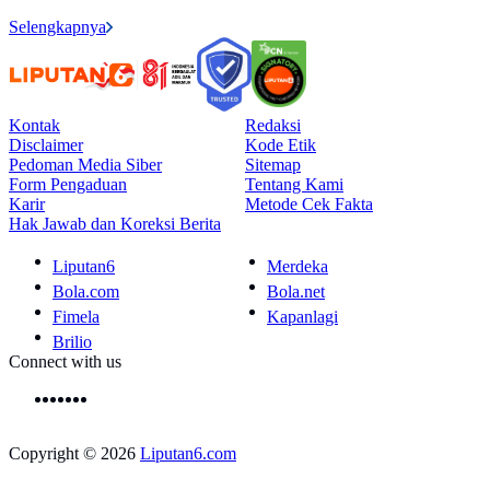
Selengkapnya
Kontak
Redaksi
Disclaimer
Kode Etik
Pedoman Media Siber
Sitemap
Form Pengaduan
Tentang Kami
Karir
Metode Cek Fakta
Hak Jawab dan Koreksi Berita
Liputan6
Merdeka
Bola.com
Bola.net
Fimela
Kapanlagi
Brilio
Connect with us
Copyright © 2026
Liputan6.com