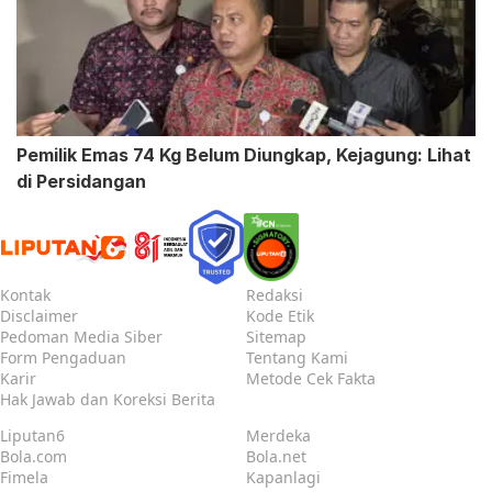
Pemilik Emas 74 Kg Belum Diungkap, Kejagung: Lihat
di Persidangan
Kontak
Redaksi
Disclaimer
Kode Etik
Pedoman Media Siber
Sitemap
Form Pengaduan
Tentang Kami
Karir
Metode Cek Fakta
Hak Jawab dan Koreksi Berita
Liputan6
Merdeka
Bola.com
Bola.net
Fimela
Kapanlagi