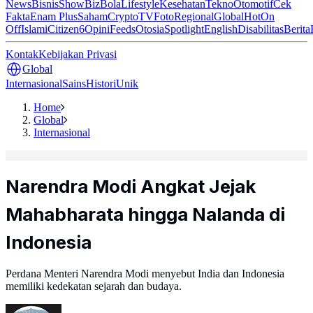
News
Bisnis
ShowBiz
Bola
Lifestyle
Kesehatan
Tekno
Otomotif
Cek
Fakta
Enam Plus
Saham
Crypto
TV
Foto
Regional
Global
Hot
On
Off
Islami
Citizen6
Opini
Feeds
Otosia
Spotlight
English
Disabilitas
Berita
Kontak
Kebijakan Privasi
Global
Internasional
Sains
Histori
Unik
Home
Global
Internasional
Narendra Modi Angkat Jejak
Mahabharata hingga Nalanda di
Indonesia
Perdana Menteri Narendra Modi menyebut India dan Indonesia
memiliki kedekatan sejarah dan budaya.