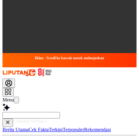
Iklan - Scroll ke bawah untuk melanjutkan
Menu
Baca
Berita Utama
Cek Fakta
Terkini
Terpopuler
Rekomendasi