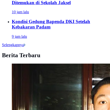
Ditemukan di Sekolah Jaksel
10 jam lalu
Kondisi Gedung Bapenda DKI Setelah
Kebakaran Padam
9 jam lalu
Selengkapnya
Berita Terbaru