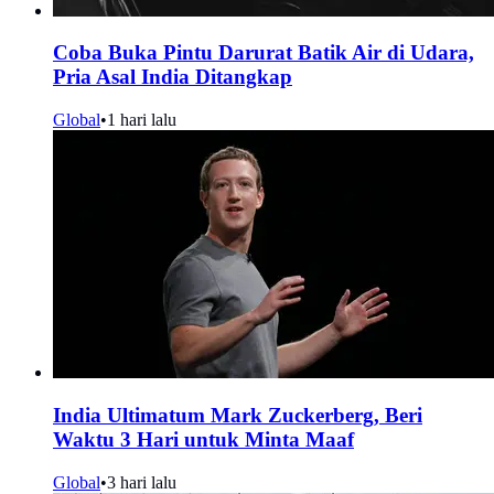
Coba Buka Pintu Darurat Batik Air di Udara,
Pria Asal India Ditangkap
Global
•
1 hari lalu
India Ultimatum Mark Zuckerberg, Beri
Waktu 3 Hari untuk Minta Maaf
Global
•
3 hari lalu