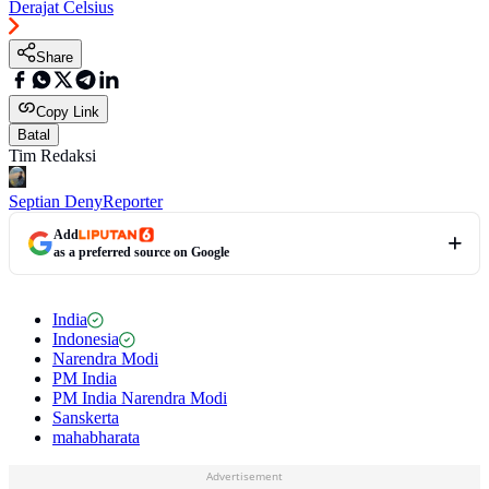
Derajat Celsius
Share
Copy Link
Batal
Tim Redaksi
Septian Deny
Reporter
Add
as a preferred source on Google
India
Indonesia
Narendra Modi
PM India
PM India Narendra Modi
Sanskerta
mahabharata
Advertisement