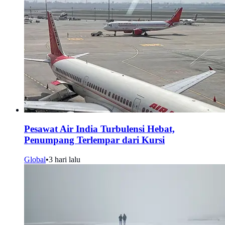
Pesawat Air India Turbulensi Hebat,
Penumpang Terlempar dari Kursi
Global
•
3 hari lalu