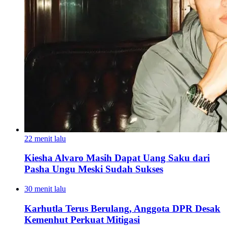
22 menit lalu
Kiesha Alvaro Masih Dapat Uang Saku dari
Pasha Ungu Meski Sudah Sukses
30 menit lalu
Karhutla Terus Berulang, Anggota DPR Desak
Kemenhut Perkuat Mitigasi