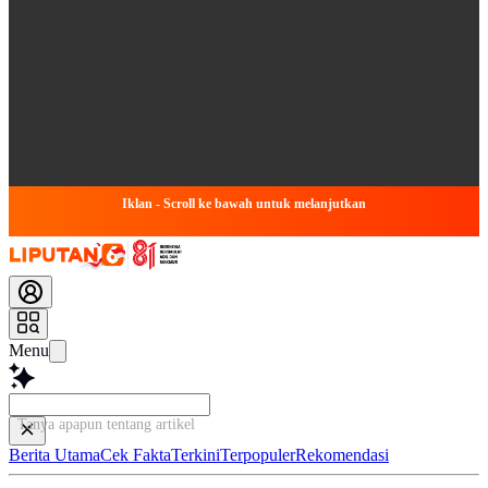
Iklan - Scroll ke bawah untuk melanjutkan
Menu
Tanya apapun tentang artikel ini...
Berita Utama
Cek Fakta
Terkini
Terpopuler
Rekomendasi