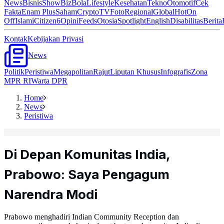
News
Bisnis
ShowBiz
Bola
Lifestyle
Kesehatan
Tekno
Otomotif
Cek
Fakta
Enam Plus
Saham
Crypto
TV
Foto
Regional
Global
Hot
On
Off
Islami
Citizen6
Opini
Feeds
Otosia
Spotlight
English
Disabilitas
Berita
Kontak
Kebijakan Privasi
News
Politik
Peristiwa
Megapolitan
Rajut
Liputan Khusus
Infografis
Zona
MPR RI
Warta DPR
Home
News
Peristiwa
Di Depan Komunitas India,
Prabowo: Saya Pengagum
Narendra Modi
Prabowo menghadiri Indian Community Reception dan