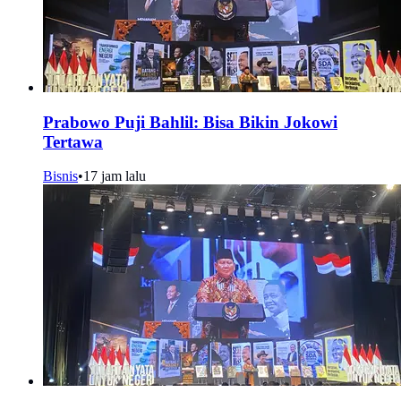
Prabowo Puji Bahlil: Bisa Bikin Jokowi
Tertawa
Bisnis
•
17 jam lalu