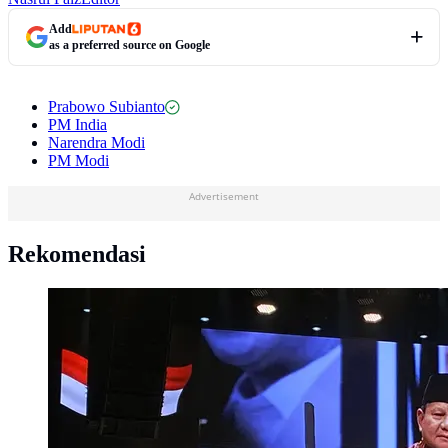
Add
as a preferred source on Google
Prabowo Subianto
PM India
Narendra Modi
PM Modi
Advertisement
Rekomendasi