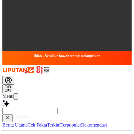
Iklan - Scroll ke bawah untuk melanjutkan
Menu
Baca leb
Berita Utama
Cek Fakta
Terkini
Terpopuler
Rekomendasi