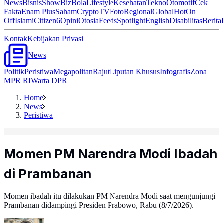
News
Bisnis
ShowBiz
Bola
Lifestyle
Kesehatan
Tekno
Otomotif
Cek
Fakta
Enam Plus
Saham
Crypto
TV
Foto
Regional
Global
Hot
On
Off
Islami
Citizen6
Opini
Otosia
Feeds
Spotlight
English
Disabilitas
Berita
Kontak
Kebijakan Privasi
News
Politik
Peristiwa
Megapolitan
Rajut
Liputan Khusus
Infografis
Zona
MPR RI
Warta DPR
Home
News
Peristiwa
Momen PM Narendra Modi Ibadah
di Prambanan
Momen ibadah itu dilakukan PM Narendra Modi saat mengunjungi
Prambanan didampingi Presiden Prabowo, Rabu (8/7/2026).