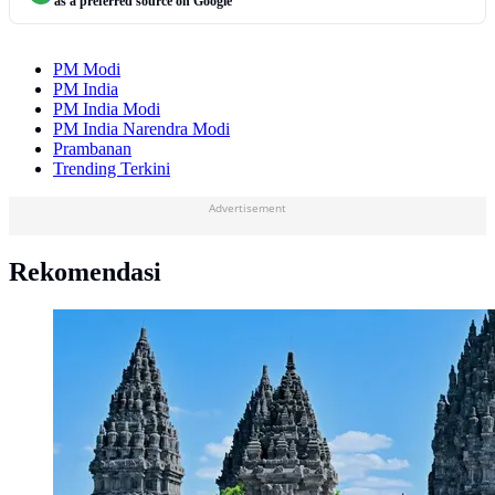
as a preferred source on Google
PM Modi
PM India
PM India Modi
PM India Narendra Modi
Prambanan
Trending Terkini
Advertisement
Rekomendasi