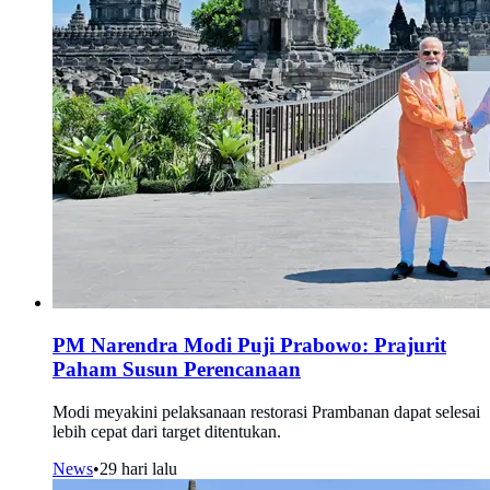
PM Narendra Modi Puji Prabowo: Prajurit
Paham Susun Perencanaan
Modi meyakini pelaksanaan restorasi Prambanan dapat selesai
lebih cepat dari target ditentukan.
News
•
29 hari lalu