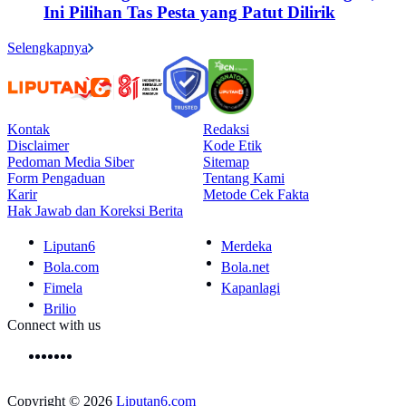
Ini Pilihan Tas Pesta yang Patut Dilirik
Selengkapnya
Kontak
Redaksi
Disclaimer
Kode Etik
Pedoman Media Siber
Sitemap
Form Pengaduan
Tentang Kami
Karir
Metode Cek Fakta
Hak Jawab dan Koreksi Berita
Liputan6
Merdeka
Bola.com
Bola.net
Fimela
Kapanlagi
Brilio
Connect with us
Copyright © 2026
Liputan6.com