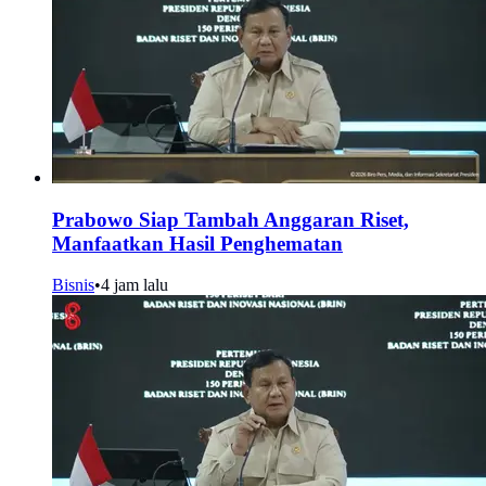
Prabowo Siap Tambah Anggaran Riset,
Manfaatkan Hasil Penghematan
Bisnis
•
4 jam lalu