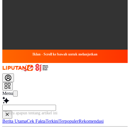
Iklan - Scroll ke bawah untuk melanjutkan
Menu
Tanya apapun tentang artikel ini...
Berita Utama
Cek Fakta
Terkini
Terpopuler
Rekomendasi