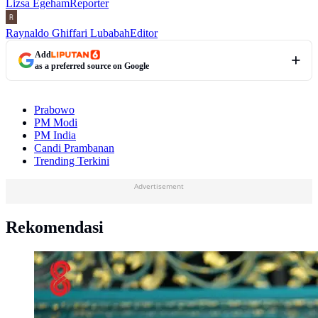
Lizsa Egeham
Reporter
Raynaldo Ghiffari Lubabah
Editor
Add
as a preferred source on Google
Prabowo
PM Modi
PM India
Candi Prambanan
Trending Terkini
Advertisement
Rekomendasi