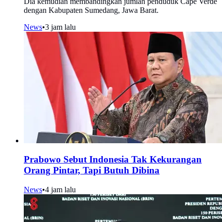
Dia kemudian membandingkan jumlah penduduk Cape Verde
dengan Kabupaten Sumedang, Jawa Barat.
News
•
3 jam lalu
Prabowo Sebut Indonesia Tak Kekurangan
Orang Pintar, Tapi Butuh Dibina
News
•
4 jam lalu