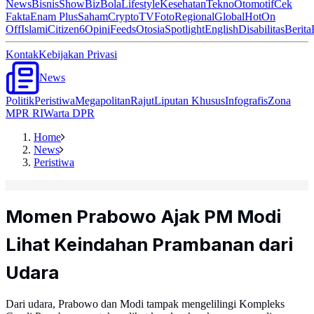
News
Bisnis
ShowBiz
Bola
Lifestyle
Kesehatan
Tekno
Otomotif
Cek
Fakta
Enam Plus
Saham
Crypto
TV
Foto
Regional
Global
Hot
On
Off
Islami
Citizen6
Opini
Feeds
Otosia
Spotlight
English
Disabilitas
Berita
Kontak
Kebijakan Privasi
News
Politik
Peristiwa
Megapolitan
Rajut
Liputan Khusus
Infografis
Zona
MPR RI
Warta DPR
Home
News
Peristiwa
Momen Prabowo Ajak PM Modi
Lihat Keindahan Prambanan dari
Udara
Dari udara, Prabowo dan Modi tampak mengelilingi Kompleks