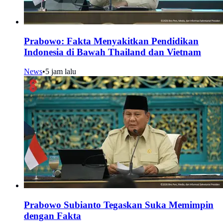
Prabowo: Fakta Menyakitkan Pendidikan
Indonesia di Bawah Thailand dan Vietnam
News
•
5 jam lalu
Prabowo Subianto Tegaskan Suka Memimpin
dengan Fakta