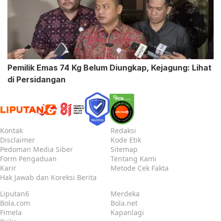
Pemilik Emas 74 Kg Belum Diungkap, Kejagung: Lihat
di Persidangan
Kontak
Redaksi
Disclaimer
Kode Etik
Pedoman Media Siber
Sitemap
Form Pengaduan
Tentang Kami
Karir
Metode Cek Fakta
Hak Jawab dan Koreksi Berita
Liputan6
Merdeka
Bola.com
Bola.net
Fimela
Kapanlagi