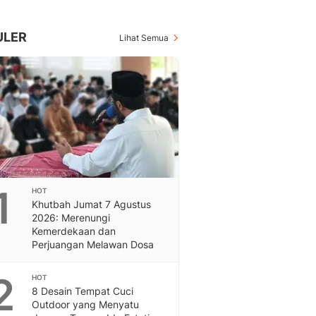
Berita Daerah Dan Peri
Terbaru
Global
ULER
Lihat Semua
Berita Internasional, Sa
Inspiratif, Unik, Dan M
Hot
Hot Liputan6.com Menya
Dan Terbaru
On Off
On Off Liputan6: Sinop
& Berita Bisnis Digital
Islami
1
HOT
Berita & Kajian Islami
Khutbah Jumat 7 Agustus
Hikmah - Liputan6
2026: Merenungi
Citizen6
Kemerdekaan dan
Perjuangan Melawan Dosa
Berita Citizen6 - Medi
Liputan6.com
2
Opini
HOT
8 Desain Tempat Cuci
Opini Liputan6: Analis
Outdoor yang Menyatu
Pandang Dan Perspekti