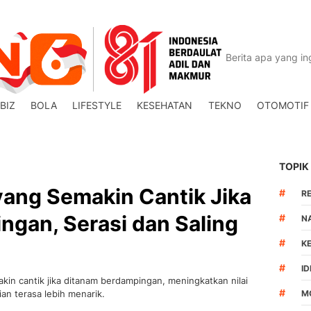
BIZ
BOLA
LIFESTYLE
KESEHATAN
TEKNO
OTOMOTIF
TOPIK
yang Semakin Cantik Jika
#
R
gan, Serasi dan Saling
#
N
#
K
#
I
in cantik jika ditanam berdampingan, meningkatkan nilai
#
an terasa lebih menarik.
M