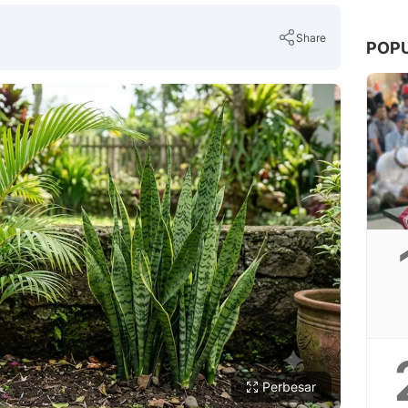
Share
POP
Copy Link
Perbesar