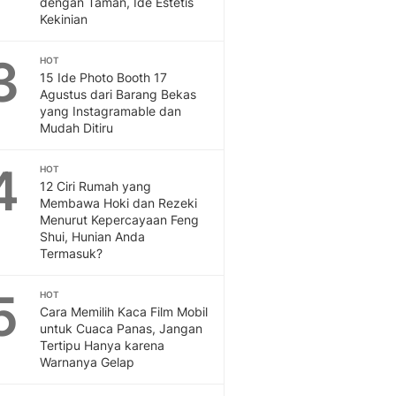
dengan Taman, Ide Estetis
Feeds
Kekinian
Feeds Liputan6: Kumpul
Terbaru Harian
3
HOT
Otosia
15 Ide Photo Booth 17
Agustus dari Barang Bekas
Otosia
yang Instagramable dan
Spotlight
Mudah Ditiru
Berita Terkini, Kabar Te
Dan Dunia - Liputan6.
4
HOT
English
12 Ciri Rumah yang
Exploring Knowledge, T
Membawa Hoki dan Rezeki
En.Liputan6.com
Menurut Kepercayaan Feng
Shui, Hunian Anda
Disabilitas
Termasuk?
Disabilitas Berita Terkini
Harian, Berita Terbaru,
5
HOT
Berita
Cara Memilih Kaca Film Mobil
Berita Hari Ini Politik,
untuk Cuaca Panas, Jangan
Health
Tertipu Hanya karena
Kabar Berita Terbaru D
Warnanya Gelap
Diet, Herbal Terbaik