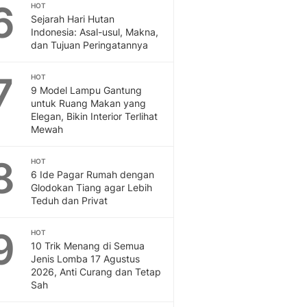
Sport
6
HOT
Berita Bola Terkini, Ja
Sejarah Hari Hutan
Indonesia: Asal-usul, Makna,
Klasemen, Hasil Liga
dan Tujuan Peringatannya
7
HOT
9 Model Lampu Gantung
untuk Ruang Makan yang
Elegan, Bikin Interior Terlihat
Mewah
8
HOT
6 Ide Pagar Rumah dengan
Glodokan Tiang agar Lebih
Teduh dan Privat
9
HOT
10 Trik Menang di Semua
Jenis Lomba 17 Agustus
2026, Anti Curang dan Tetap
Sah