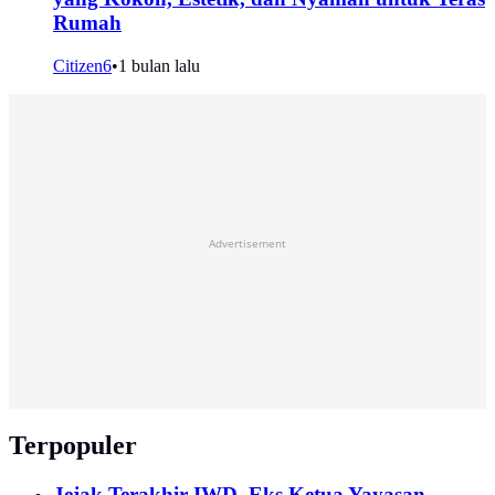
Rumah
Citizen6
•
1 bulan lalu
Advertisement
Terpopuler
Jejak Terakhir IWD, Eks Ketua Yayasan