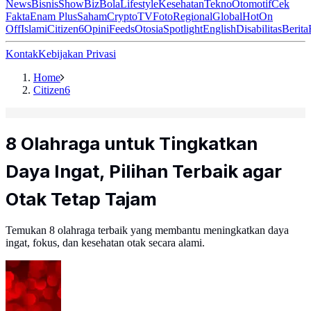
News
Bisnis
ShowBiz
Bola
Lifestyle
Kesehatan
Tekno
Otomotif
Cek
Fakta
Enam Plus
Saham
Crypto
TV
Foto
Regional
Global
Hot
On
Off
Islami
Citizen6
Opini
Feeds
Otosia
Spotlight
English
Disabilitas
Berita
Kontak
Kebijakan Privasi
Home
Citizen6
8 Olahraga untuk Tingkatkan
Daya Ingat, Pilihan Terbaik agar
Otak Tetap Tajam
Temukan 8 olahraga terbaik yang membantu meningkatkan daya
ingat, fokus, dan kesehatan otak secara alami.