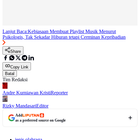
Lanjut Baca:
Kebiasaan Membuat Playlist Musik Menurut
Psikologis, Tak Sekadar Hiburan tetapi Cerminan Kepribadian
Share
Copy Link
Batal
Tim Redaksi
Andre Kurniawan Kristi
Reporter
Rizky Mandasari
Editor
Add
as a preferred source on Google
jenis olahraga