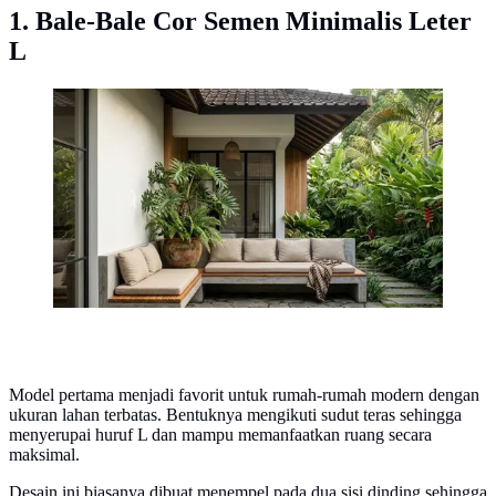
1. Bale-Bale Cor Semen Minimalis Leter
L
Bale-Bale Cor Semen Minimalis Leter L/ Model Bale-
Bale Permanen dari Cor Semen yang Kokoh (AI
generated)
Model pertama menjadi favorit untuk rumah-rumah modern dengan
ukuran lahan terbatas. Bentuknya mengikuti sudut teras sehingga
menyerupai huruf L dan mampu memanfaatkan ruang secara
maksimal.
Desain ini biasanya dibuat menempel pada dua sisi dinding sehingga