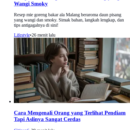
Wangi Smoky
Resep mie goreng bakar ala Malang beraroma daun pisang
yang wangi dan smoky. Simak bahan, langkah lengkap, dan
tips antigagalnya di sini!
Lifestyle
•
26 menit lalu
Cara Mengenali Orang yang Terlihat Pendiam
Tapi Aslinya Sangat Cerdas