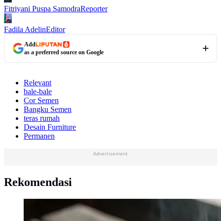
Fitriyani Puspa Samodra
Reporter
Fadila Adelin
Editor
Add
as a preferred source on Google
Relevant
bale-bale
Cor Semen
Bangku Semen
teras rumah
Desain Furniture
Permanen
Advertisement
Rekomendasi