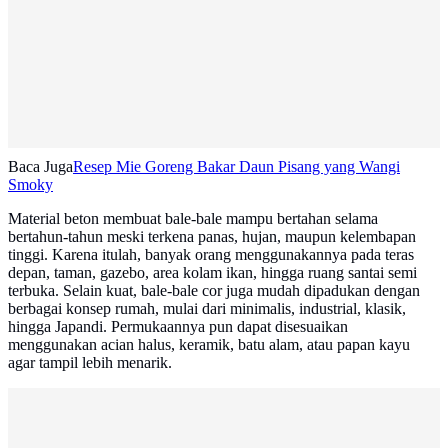
Baca Juga
Resep Mie Goreng Bakar Daun Pisang yang Wangi
Smoky
Material beton membuat bale-bale mampu bertahan selama
bertahun-tahun meski terkena panas, hujan, maupun kelembapan
tinggi. Karena itulah, banyak orang menggunakannya pada teras
depan, taman, gazebo, area kolam ikan, hingga ruang santai semi
terbuka. Selain kuat, bale-bale cor juga mudah dipadukan dengan
berbagai konsep rumah, mulai dari minimalis, industrial, klasik,
hingga Japandi. Permukaannya pun dapat disesuaikan
menggunakan acian halus, keramik, batu alam, atau papan kayu
agar tampil lebih menarik.