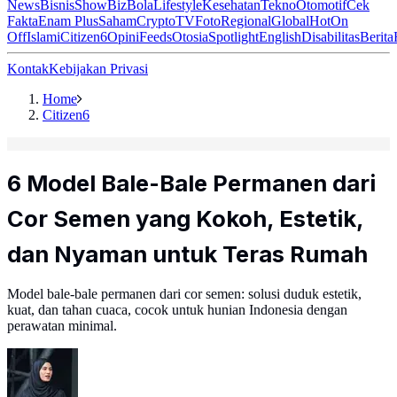
News
Bisnis
ShowBiz
Bola
Lifestyle
Kesehatan
Tekno
Otomotif
Cek
Fakta
Enam Plus
Saham
Crypto
TV
Foto
Regional
Global
Hot
On
Off
Islami
Citizen6
Opini
Feeds
Otosia
Spotlight
English
Disabilitas
Berita
Kontak
Kebijakan Privasi
Home
Citizen6
6 Model Bale-Bale Permanen dari
Cor Semen yang Kokoh, Estetik,
dan Nyaman untuk Teras Rumah
Model bale-bale permanen dari cor semen: solusi duduk estetik,
kuat, dan tahan cuaca, cocok untuk hunian Indonesia dengan
perawatan minimal.