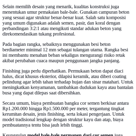
Selain memilih desain yang menarik, kualitas konstruksi juga
menentukan umur pemakaian bale-bale. Gunakan campuran beton
yang sesuai agar struktur benar-benar kuat. Salah satu komposisi
yang umum digunakan adalah semen, pasir, dan koral dengan
perbandingan 3:2:1 atau mengikuti standar adukan beton yang
direkomendasikan tukang profesional.
Pada bagian rangka, sebaiknya menggunakan besi beton
berdiameter minimal 12 mm sebagai tulangan utama. Rangka besi
ini membantu menahan beban sekaligus mengurangi risiko retak
akibat perubahan cuaca maupun penggunaan jangka panjang.
Finishing juga perlu diperhatikan. Permukaan beton dapat diaci
halus, dicat khusus eksterior, dilapisi keramik, atau diberi coating
pelindung agar lebih tahan terhadap hujan dan sinar matahari. Untuk
meningkatkan kenyamanan, tambahkan dudukan kayu atau bantalan
busa yang dapat dilepas saat dibersihkan.
Secara umum, biaya pembuatan bangku cor semen berkisar antara
Rp1.200.000 hingga Rp1.500.000 per meter, tergantung tingkat
kerumitan desain, jenis finishing, serta lokasi pengerjaan. Untuk
model tradisional lengkap dengan struktur kayu dan atap, biaya
pembuatannya tentu bisa jauh lebih tinggi.
Keunggulan
model bale-bale permanen dari cor semen
juga