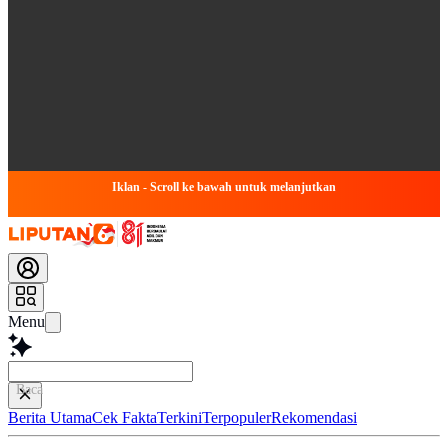
Iklan - Scroll ke bawah untuk melanjutkan
Menu
Baca lebih cepat...
Berita Utama
Cek Fakta
Terkini
Terpopuler
Rekomendasi