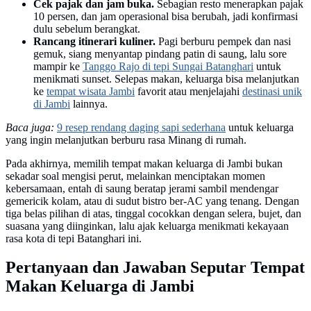
Cek pajak dan jam buka.
Sebagian resto menerapkan pajak
10 persen, dan jam operasional bisa berubah, jadi konfirmasi
dulu sebelum berangkat.
Rancang itinerari kuliner.
Pagi berburu pempek dan nasi
gemuk, siang menyantap pindang patin di saung, lalu sore
mampir ke
Tanggo Rajo di tepi Sungai Batanghari
untuk
menikmati sunset. Selepas makan, keluarga bisa melanjutkan
ke
tempat wisata Jambi
favorit atau menjelajahi
destinasi unik
di Jambi
lainnya.
Baca juga:
9 resep rendang daging sapi sederhana
untuk keluarga
yang ingin melanjutkan berburu rasa Minang di rumah.
Pada akhirnya, memilih tempat makan keluarga di Jambi bukan
sekadar soal mengisi perut, melainkan menciptakan momen
kebersamaan, entah di saung beratap jerami sambil mendengar
gemericik kolam, atau di sudut bistro ber-AC yang tenang. Dengan
tiga belas pilihan di atas, tinggal cocokkan dengan selera, bujet, dan
suasana yang diinginkan, lalu ajak keluarga menikmati kekayaan
rasa kota di tepi Batanghari ini.
Pertanyaan dan Jawaban Seputar Tempat
Makan Keluarga di Jambi