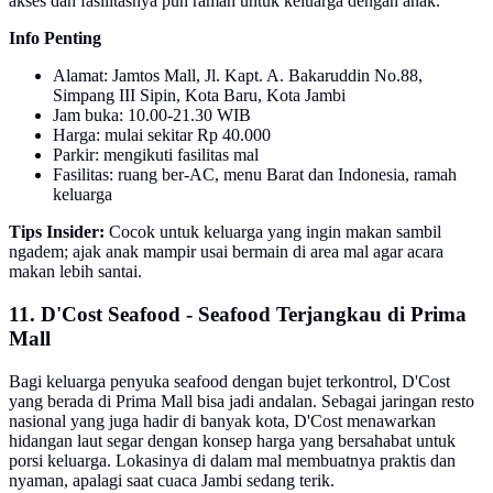
akses dan fasilitasnya pun ramah untuk keluarga dengan anak.
Info Penting
Alamat: Jamtos Mall, Jl. Kapt. A. Bakaruddin No.88,
Simpang III Sipin, Kota Baru, Kota Jambi
Jam buka: 10.00-21.30 WIB
Harga: mulai sekitar Rp 40.000
Parkir: mengikuti fasilitas mal
Fasilitas: ruang ber-AC, menu Barat dan Indonesia, ramah
keluarga
Tips Insider:
Cocok untuk keluarga yang ingin makan sambil
ngadem; ajak anak mampir usai bermain di area mal agar acara
makan lebih santai.
11. D'Cost Seafood - Seafood Terjangkau di Prima
Mall
Bagi keluarga penyuka seafood dengan bujet terkontrol, D'Cost
yang berada di Prima Mall bisa jadi andalan. Sebagai jaringan resto
nasional yang juga hadir di banyak kota, D'Cost menawarkan
hidangan laut segar dengan konsep harga yang bersahabat untuk
porsi keluarga. Lokasinya di dalam mal membuatnya praktis dan
nyaman, apalagi saat cuaca Jambi sedang terik.