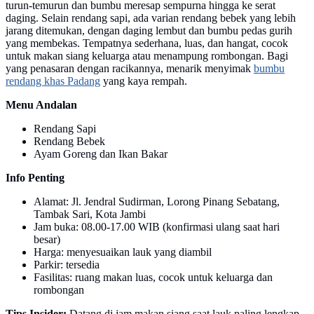
turun-temurun dan bumbu meresap sempurna hingga ke serat
daging. Selain rendang sapi, ada varian rendang bebek yang lebih
jarang ditemukan, dengan daging lembut dan bumbu pedas gurih
yang membekas. Tempatnya sederhana, luas, dan hangat, cocok
untuk makan siang keluarga atau menampung rombongan. Bagi
yang penasaran dengan racikannya, menarik menyimak
bumbu
rendang khas Padang
yang kaya rempah.
Menu Andalan
Rendang Sapi
Rendang Bebek
Ayam Goreng dan Ikan Bakar
Info Penting
Alamat: Jl. Jendral Sudirman, Lorong Pinang Sebatang,
Tambak Sari, Kota Jambi
Jam buka: 08.00-17.00 WIB (konfirmasi ulang saat hari
besar)
Harga: menyesuaikan lauk yang diambil
Parkir: tersedia
Fasilitas: ruang makan luas, cocok untuk keluarga dan
rombongan
Tips Insider:
Datang di jam makan siang saat lauk paling lengkap,