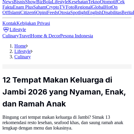
News
Bisnis
ShowBiz
Bola
Lifestyle
Kesehatan
Tekno
Otomotif
Cek
Fakta
Enam Plus
Saham
Crypto
TV
Foto
Regional
Global
Hot
On
Off
Islami
Citizen6
Opini
Feeds
Otosia
Spotlight
English
Disabilitas
Berita
Kontak
Kebijakan Privasi
Lifestyle
Culinary
Travel
Home & Decor
Pesona Indonesia
Home
Lifestyle
Culinary
12 Tempat Makan Keluarga di
Jambi 2026 yang Nyaman, Enak,
dan Ramah Anak
Bingung cari tempat makan keluarga di Jambi? Simak 13
rekomendasi resto lesehan, seafood khas, dan saung ramah anak
lengkap dengan menu dan lokasinya.