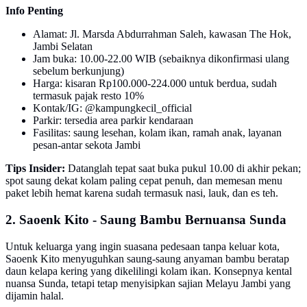
Info Penting
Alamat: Jl. Marsda Abdurrahman Saleh, kawasan The Hok,
Jambi Selatan
Jam buka: 10.00-22.00 WIB (sebaiknya dikonfirmasi ulang
sebelum berkunjung)
Harga: kisaran Rp100.000-224.000 untuk berdua, sudah
termasuk pajak resto 10%
Kontak/IG: @kampungkecil_official
Parkir: tersedia area parkir kendaraan
Fasilitas: saung lesehan, kolam ikan, ramah anak, layanan
pesan-antar sekota Jambi
Tips Insider:
Datanglah tepat saat buka pukul 10.00 di akhir pekan;
spot saung dekat kolam paling cepat penuh, dan memesan menu
paket lebih hemat karena sudah termasuk nasi, lauk, dan es teh.
2. Saoenk Kito - Saung Bambu Bernuansa Sunda
Untuk keluarga yang ingin suasana pedesaan tanpa keluar kota,
Saoenk Kito menyuguhkan saung-saung anyaman bambu beratap
daun kelapa kering yang dikelilingi kolam ikan. Konsepnya kental
nuansa Sunda, tetapi tetap menyisipkan sajian Melayu Jambi yang
dijamin halal.