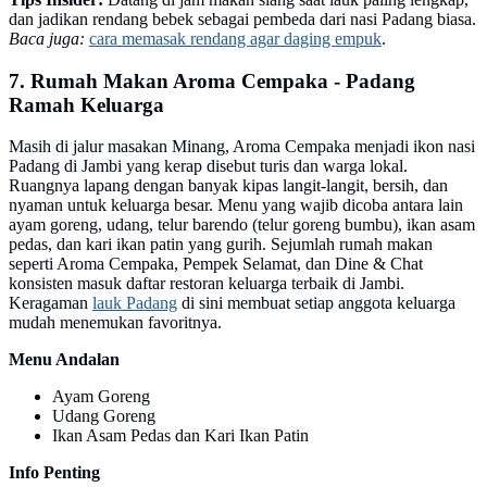
dan jadikan rendang bebek sebagai pembeda dari nasi Padang biasa.
Baca juga:
cara memasak rendang agar daging empuk
.
7. Rumah Makan Aroma Cempaka - Padang
Ramah Keluarga
Masih di jalur masakan Minang, Aroma Cempaka menjadi ikon nasi
Padang di Jambi yang kerap disebut turis dan warga lokal.
Ruangnya lapang dengan banyak kipas langit-langit, bersih, dan
nyaman untuk keluarga besar. Menu yang wajib dicoba antara lain
ayam goreng, udang, telur barendo (telur goreng bumbu), ikan asam
pedas, dan kari ikan patin yang gurih. Sejumlah rumah makan
seperti Aroma Cempaka, Pempek Selamat, dan Dine & Chat
konsisten masuk daftar restoran keluarga terbaik di Jambi.
Keragaman
lauk Padang
di sini membuat setiap anggota keluarga
mudah menemukan favoritnya.
Menu Andalan
Ayam Goreng
Udang Goreng
Ikan Asam Pedas dan Kari Ikan Patin
Info Penting