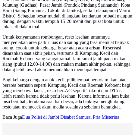
Jelutung (Gudhas), Pasar Jambi (Pondok Pindang Sarinande), Kota
Baru (Saung Purnama, Tokobi di Jamtos), serta Telanaipura (Marru
Bistro). Sebagian besar mudah dijangkau kendaraan pribadi maupun
daring, dengan waktu tempuh 15-20 menit dari pusat kota untuk
lokasi di dalam mal.
Untuk kenyamanan rombongan, resto lesehan umumnya
menyediakan area parkir luas dan saung yang bisa memuat banyak
orang, cocok untuk keluarga besar atau acara arisan. Reservasi
disarankan saat akhir pekan, terutama di Kampung Kecil dan
Roemah Keboen yang sangat ramai. Jam ramai jatuh pada makan
siang (pukul 12.00-14.00) dan makan malam akhir pekan, sehingga
datang lebih awal akan memudahkan mendapat tempat.
Bagi keluarga dengan anak kecil, pilih tempat berkolam ikan atau
berarea bermain seperti Kampung Kecil dan Roemah Keboen; bagi
yang membawa lansia, resto ber-AC seperti Tokobi dan D'Cost
lebih ramah karena tidak perlu lesehan. Karena informasi jam buka
bisa berubah, terutama saat hari besar, ada baiknya menghubungi
resto atau mengecek akun media sosialnya sebelum berangkat.
Baca Juga
Dua Polisi di Jambi Disabet Samurai Pria Misterius