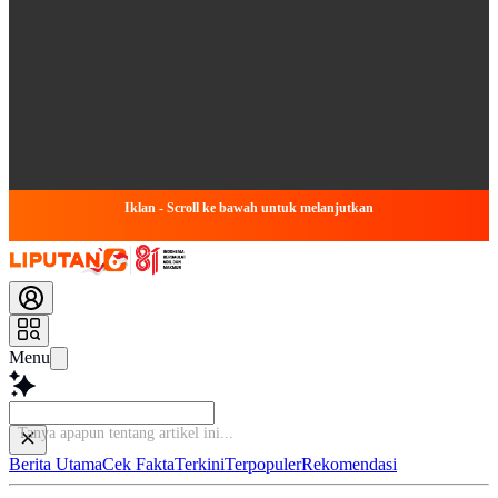
Iklan - Scroll ke bawah untuk melanjutkan
Menu
Tanya apapun tent
Berita Utama
Cek Fakta
Terkini
Terpopuler
Rekomendasi