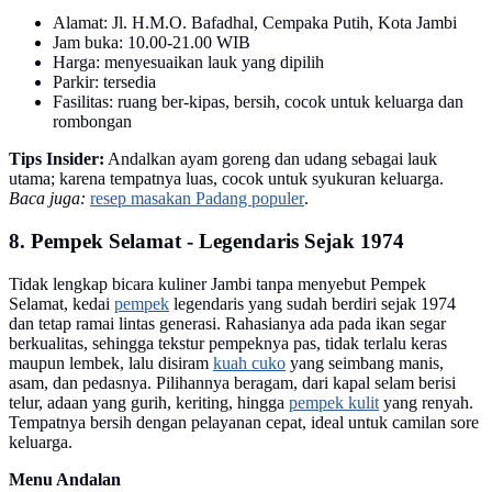
Alamat: Jl. H.M.O. Bafadhal, Cempaka Putih, Kota Jambi
Jam buka: 10.00-21.00 WIB
Harga: menyesuaikan lauk yang dipilih
Parkir: tersedia
Fasilitas: ruang ber-kipas, bersih, cocok untuk keluarga dan
rombongan
Tips Insider:
Andalkan ayam goreng dan udang sebagai lauk
utama; karena tempatnya luas, cocok untuk syukuran keluarga.
Baca juga:
resep masakan Padang populer
.
8. Pempek Selamat - Legendaris Sejak 1974
Tidak lengkap bicara kuliner Jambi tanpa menyebut Pempek
Selamat, kedai
pempek
legendaris yang sudah berdiri sejak 1974
dan tetap ramai lintas generasi. Rahasianya ada pada ikan segar
berkualitas, sehingga tekstur pempeknya pas, tidak terlalu keras
maupun lembek, lalu disiram
kuah cuko
yang seimbang manis,
asam, dan pedasnya. Pilihannya beragam, dari kapal selam berisi
telur, adaan yang gurih, keriting, hingga
pempek kulit
yang renyah.
Tempatnya bersih dengan pelayanan cepat, ideal untuk camilan sore
keluarga.
Menu Andalan