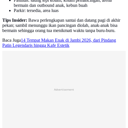
Fasilitas: saung tepi kolam, kolam pemancingan, arena
bermain dan outbound anak, kebun buah
Parkir: tersedia, area luas
Tips Insider:
Bawa perlengkapan santai dan datang pagi di akhir
pekan; sambil menunggu ikan pancingan diolah, anak-anak bisa
bermain sehingga orang tua menikmati waktu tanpa buru-buru.
Baca Juga
14 Tempat Makan Enak di Jambi 2026, dari Pindang
Patin Legendaris hingga Kafe Estetik
Advertisement