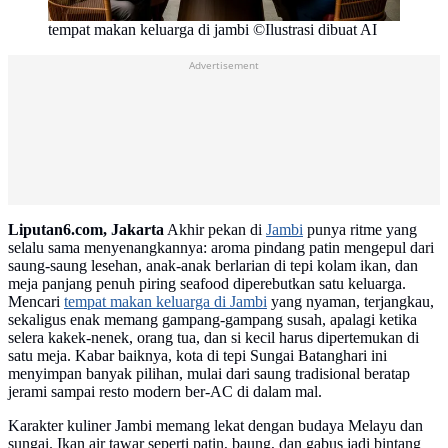
tempat makan keluarga di jambi ©Ilustrasi dibuat AI
Advertisement
Liputan6.com, Jakarta
Akhir pekan di
Jambi
punya ritme yang
selalu sama menyenangkannya: aroma pindang patin mengepul dari
saung-saung lesehan, anak-anak berlarian di tepi kolam ikan, dan
meja panjang penuh piring seafood diperebutkan satu keluarga.
Mencari
tempat makan keluarga di Jambi
yang nyaman, terjangkau,
sekaligus enak memang gampang-gampang susah, apalagi ketika
selera kakek-nenek, orang tua, dan si kecil harus dipertemukan di
satu meja. Kabar baiknya, kota di tepi Sungai Batanghari ini
menyimpan banyak pilihan, mulai dari saung tradisional beratap
jerami sampai resto modern ber-AC di dalam mal.
Karakter kuliner Jambi memang lekat dengan budaya Melayu dan
sungai. Ikan air tawar seperti patin, baung, dan gabus jadi bintang