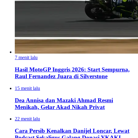
7 menit lalu
Hasil MotoGP Inggris 2026: Start Sempurna,
Raul Fernandez Juara di Silverstone
15 menit lalu
Dea Annisa dan Mazaki Ahmad Resmi
Menikah, Gelar Akad Nikah Privat
22 menit lalu
Cara Persib Kenalkan Danijel Loncar, Lewat
Podcast Sekaligus Galang Donasi YKAKI