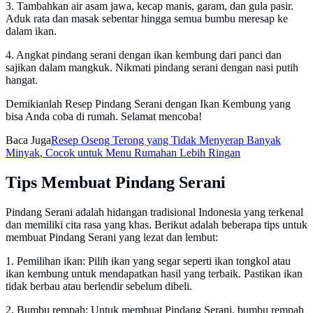
3. Tambahkan air asam jawa, kecap manis, garam, dan gula pasir.
Aduk rata dan masak sebentar hingga semua bumbu meresap ke
dalam ikan.
4. Angkat pindang serani dengan ikan kembung dari panci dan
sajikan dalam mangkuk. Nikmati pindang serani dengan nasi putih
hangat.
Demikianlah Resep Pindang Serani dengan Ikan Kembung yang
bisa Anda coba di rumah. Selamat mencoba!
Baca Juga
Resep Oseng Terong yang Tidak Menyerap Banyak
Minyak, Cocok untuk Menu Rumahan Lebih Ringan
Tips Membuat Pindang Serani
Pindang Serani adalah hidangan tradisional Indonesia yang terkenal
dan memiliki cita rasa yang khas. Berikut adalah beberapa tips untuk
membuat Pindang Serani yang lezat dan lembut:
1. Pemilihan ikan: Pilih ikan yang segar seperti ikan tongkol atau
ikan kembung untuk mendapatkan hasil yang terbaik. Pastikan ikan
tidak berbau atau berlendir sebelum dibeli.
2. Bumbu rempah: Untuk membuat Pindang Serani, bumbu rempah