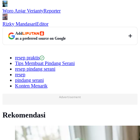
Woro Anjar Verianty
Reporter
Rizky Mandasari
Editor
Add
as a preferred source on Google
resep praktis
Tips Membuat Pindang Serani
resep pindang serani
resep
pindang serani
Konten Menarik
Advertisement
Rekomendasi