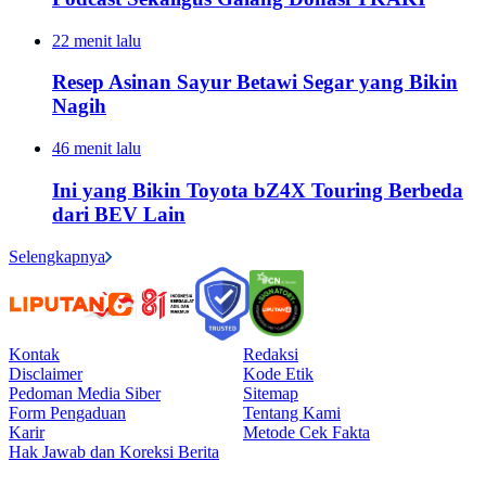
22 menit lalu
Resep Asinan Sayur Betawi Segar yang Bikin
Nagih
46 menit lalu
Ini yang Bikin Toyota bZ4X Touring Berbeda
dari BEV Lain
Selengkapnya
Kontak
Redaksi
Disclaimer
Kode Etik
Pedoman Media Siber
Sitemap
Form Pengaduan
Tentang Kami
Karir
Metode Cek Fakta
Hak Jawab dan Koreksi Berita