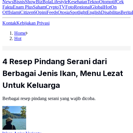
News
Bisnis
ShowBiz
Bola
Lifestyle
Kesehatan
Tekno
Otomotif
Cek
Fakta
Enam Plus
Saham
Crypto
TV
Foto
Regional
Global
Hot
On
Off
Islami
Citizen6
Opini
Feeds
Otosia
Spotlight
English
Disabilitas
Berita
Kontak
Kebijakan Privasi
Home
Hot
4 Resep Pindang Serani dari
Berbagai Jenis Ikan, Menu Lezat
Untuk Keluarga
Berbagai resep pindang serani yang wajib dicoba.