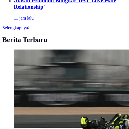
Alasan Pramono Bongkar JPO 'Love-Hate
Relationship'
11 jam lalu
Selengkapnya
Berita Terbaru