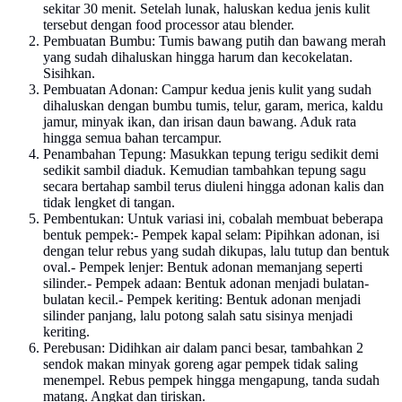
sekitar 30 menit. Setelah lunak, haluskan kedua jenis kulit
tersebut dengan food processor atau blender.
Pembuatan Bumbu: Tumis bawang putih dan bawang merah
yang sudah dihaluskan hingga harum dan kecokelatan.
Sisihkan.
Pembuatan Adonan: Campur kedua jenis kulit yang sudah
dihaluskan dengan bumbu tumis, telur, garam, merica, kaldu
jamur, minyak ikan, dan irisan daun bawang. Aduk rata
hingga semua bahan tercampur.
Penambahan Tepung: Masukkan tepung terigu sedikit demi
sedikit sambil diaduk. Kemudian tambahkan tepung sagu
secara bertahap sambil terus diuleni hingga adonan kalis dan
tidak lengket di tangan.
Pembentukan: Untuk variasi ini, cobalah membuat beberapa
bentuk pempek:- Pempek kapal selam: Pipihkan adonan, isi
dengan telur rebus yang sudah dikupas, lalu tutup dan bentuk
oval.- Pempek lenjer: Bentuk adonan memanjang seperti
silinder.- Pempek adaan: Bentuk adonan menjadi bulatan-
bulatan kecil.- Pempek keriting: Bentuk adonan menjadi
silinder panjang, lalu potong salah satu sisinya menjadi
keriting.
Perebusan: Didihkan air dalam panci besar, tambahkan 2
sendok makan minyak goreng agar pempek tidak saling
menempel. Rebus pempek hingga mengapung, tanda sudah
matang. Angkat dan tiriskan.