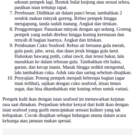
adonan pempek lagi. Bentuk bulat lonjong atau sesuai selera,
pastikan isian tertutup rapat.
Perebusan: Didihkan air dalam panci besar, tambahkan 2
sendok makan minyak goreng. Rebus pempek hingga
mengapung, tanda sudah matang. Angkat dan tiriskan.
Penggorengan: Panaskan minyak dengan api sedang. Goreng
pempek yang sudah direbus hingga kuning keemasan dan
renyah di bagian luarnya. Angkat dan tiriskan.
Pembuatan Cuko Seafood: Rebus air bersama gula merah,
gula pasir, jahe, serai, dan daun jeruk hingga gula larut.
Haluskan bawang putih, cabai rawit, dan terasi bakar, lalu
masukkan ke dalam rebusan gula. Tambahkan ebi halus,
garam, dan kecap manis. Masak hingga sedikit mengental,
lalu tambahkan cuka. Aduk rata dan saring sebelum disajikan.
Penyajian: Potong pempek menjadi beberapa bagian (agar
isian terlihat), sajikan dengan cuko seafood, irisan timun
segar, dan bisa ditambahkan mie kuning rebus untuk variasi.
Pempek kulit ikan dengan isian seafood ini menawarkan kejutan
rasa saat dimakan. Perpaduan tekstur kenyal dari kulit ikan dengan
isian seafood yang gurih menciptakan sensasi kuliner yang tak
terlupakan. Cocok disajikan sebagai hidangan utama dalam acara
keluarga atau jamuan makan spesial.