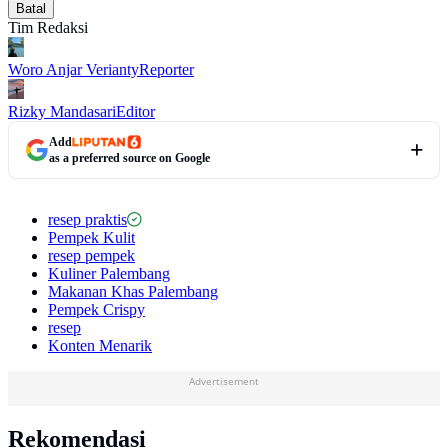
Batal
Tim Redaksi
Woro Anjar Verianty
Reporter
Rizky Mandasari
Editor
Add
as a preferred source on Google
resep praktis
Pempek Kulit
resep pempek
Kuliner Palembang
Makanan Khas Palembang
Pempek Crispy
resep
Konten Menarik
Advertisement
Rekomendasi