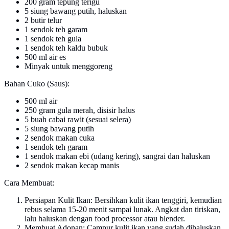
200 gram tepung terigu
5 siung bawang putih, haluskan
2 butir telur
1 sendok teh garam
1 sendok teh gula
1 sendok teh kaldu bubuk
500 ml air es
Minyak untuk menggoreng
Bahan Cuko (Saus):
500 ml air
250 gram gula merah, disisir halus
5 buah cabai rawit (sesuai selera)
5 siung bawang putih
2 sendok makan cuka
1 sendok teh garam
1 sendok makan ebi (udang kering), sangrai dan haluskan
2 sendok makan kecap manis
Cara Membuat:
Persiapan Kulit Ikan: Bersihkan kulit ikan tenggiri, kemudian
rebus selama 15-20 menit sampai lunak. Angkat dan tiriskan,
lalu haluskan dengan food processor atau blender.
Membuat Adonan: Campur kulit ikan yang sudah dihaluskan