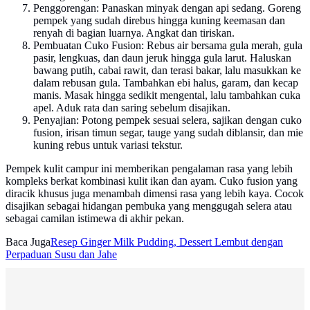
Penggorengan: Panaskan minyak dengan api sedang. Goreng
pempek yang sudah direbus hingga kuning keemasan dan
renyah di bagian luarnya. Angkat dan tiriskan.
Pembuatan Cuko Fusion: Rebus air bersama gula merah, gula
pasir, lengkuas, dan daun jeruk hingga gula larut. Haluskan
bawang putih, cabai rawit, dan terasi bakar, lalu masukkan ke
dalam rebusan gula. Tambahkan ebi halus, garam, dan kecap
manis. Masak hingga sedikit mengental, lalu tambahkan cuka
apel. Aduk rata dan saring sebelum disajikan.
Penyajian: Potong pempek sesuai selera, sajikan dengan cuko
fusion, irisan timun segar, tauge yang sudah diblansir, dan mie
kuning rebus untuk variasi tekstur.
Pempek kulit campur ini memberikan pengalaman rasa yang lebih
kompleks berkat kombinasi kulit ikan dan ayam. Cuko fusion yang
diracik khusus juga menambah dimensi rasa yang lebih kaya. Cocok
disajikan sebagai hidangan pembuka yang menggugah selera atau
sebagai camilan istimewa di akhir pekan.
Baca Juga
Resep Ginger Milk Pudding, Dessert Lembut dengan
Perpaduan Susu dan Jahe