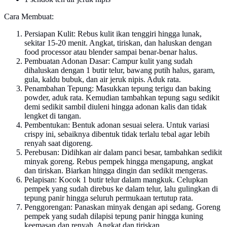
Cara Membuat:
Persiapan Kulit: Rebus kulit ikan tenggiri hingga lunak,
sekitar 15-20 menit. Angkat, tiriskan, dan haluskan dengan
food processor atau blender sampai benar-benar halus.
Pembuatan Adonan Dasar: Campur kulit yang sudah
dihaluskan dengan 1 butir telur, bawang putih halus, garam,
gula, kaldu bubuk, dan air jeruk nipis. Aduk rata.
Penambahan Tepung: Masukkan tepung terigu dan baking
powder, aduk rata. Kemudian tambahkan tepung sagu sedikit
demi sedikit sambil diuleni hingga adonan kalis dan tidak
lengket di tangan.
Pembentukan: Bentuk adonan sesuai selera. Untuk variasi
crispy ini, sebaiknya dibentuk tidak terlalu tebal agar lebih
renyah saat digoreng.
Perebusan: Didihkan air dalam panci besar, tambahkan sedikit
minyak goreng. Rebus pempek hingga mengapung, angkat
dan tiriskan. Biarkan hingga dingin dan sedikit mengeras.
Pelapisan: Kocok 1 butir telur dalam mangkuk. Celupkan
pempek yang sudah direbus ke dalam telur, lalu gulingkan di
tepung panir hingga seluruh permukaan tertutup rata.
Penggorengan: Panaskan minyak dengan api sedang. Goreng
pempek yang sudah dilapisi tepung panir hingga kuning
keemasan dan renyah. Angkat dan tiriskan.