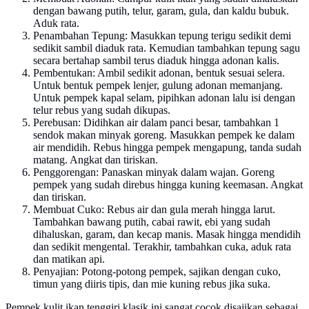
dengan bawang putih, telur, garam, gula, dan kaldu bubuk.
Aduk rata.
Penambahan Tepung: Masukkan tepung terigu sedikit demi
sedikit sambil diaduk rata. Kemudian tambahkan tepung sagu
secara bertahap sambil terus diaduk hingga adonan kalis.
Pembentukan: Ambil sedikit adonan, bentuk sesuai selera.
Untuk bentuk pempek lenjer, gulung adonan memanjang.
Untuk pempek kapal selam, pipihkan adonan lalu isi dengan
telur rebus yang sudah dikupas.
Perebusan: Didihkan air dalam panci besar, tambahkan 1
sendok makan minyak goreng. Masukkan pempek ke dalam
air mendidih. Rebus hingga pempek mengapung, tanda sudah
matang. Angkat dan tiriskan.
Penggorengan: Panaskan minyak dalam wajan. Goreng
pempek yang sudah direbus hingga kuning keemasan. Angkat
dan tiriskan.
Membuat Cuko: Rebus air dan gula merah hingga larut.
Tambahkan bawang putih, cabai rawit, ebi yang sudah
dihaluskan, garam, dan kecap manis. Masak hingga mendidih
dan sedikit mengental. Terakhir, tambahkan cuka, aduk rata
dan matikan api.
Penyajian: Potong-potong pempek, sajikan dengan cuko,
timun yang diiris tipis, dan mie kuning rebus jika suka.
Pempek kulit ikan tenggiri klasik ini sangat cocok disajikan sebagai