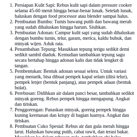
Persiapan Kulit Sapi: Rebus kulit sapi dalam pressure cooker
selama 45-60 menit hingga benar-benar lunak. Setelah lunak,
haluskan dengan food processor atau blender sampai halus.
Pembuatan Bumbu: Tumis bawang putih dan bawang merah
yang sudah dihaluskan hingga harum. Sisihkan.
Pembuatan Adonan: Campur kulit sapi yang sudah dihaluskan
dengan bumbu tumis, telur, garam, merica, kaldu bubuk, dan
minyak wijen. Aduk rata.
Penambahan Tepung: Masukkan tepung terigu sedikit demi
sedikit sambil diaduk. Kemudian tambahkan tepung sagu
secara bertahap hingga adonan kalis dan tidak lengket di
tangan.
Pembentukan: Bentuk adonan sesuai selera. Untuk variasi
yang menarik, bisa dibuat pempek kapal selam (diisi telur),
pempek lenjer (bentuk panjang), atau pempek adaan (bentuk
bulat).
Perebusan: Didihkan air dalam panci besar, tambahkan sedikit
minyak goreng. Rebus pempek hingga mengapung. Angkat
dan tiriskan.
Penggorengan: Panaskan minyak, goreng pempek hingga
kuning keemasan dan krispy di bagian luarnya. Angkat dan
tiriskan.
Pembuatan Cuko Spesial: Rebus air dan gula merah hingga
larut. Haluskan bawang putih, cabai rawit, dan terasi bakar.