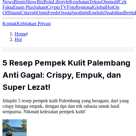
News
Bisnis
ShowBiz
Bola
Lifestyle
Kesehatan
Tekno
Otomotif
Cek
Fakta
Enam Plus
Saham
Crypto
TV
Foto
Regional
Global
Hot
On
Off
Islami
Citizen6
Opini
Feeds
Otosia
Spotlight
English
Disabilitas
Berita
Kontak
Kebijakan Privasi
Home
Hot
5 Resep Pempek Kulit Palembang
Anti Gagal: Crispy, Empuk, dan
Super Lezat!
Jelajahi 5 resep pempek kulit Palembang yang beragam, dari yang
crispy hingga empuk, dengan tips dan trik rahasia untuk hasil
sempurna. Nikmati kelezatan pempek kulit!