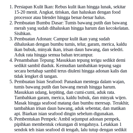
Persiapan Kulit Ikan: Rebus kulit ikan hingga lunak, sekitar
15-20 menit. Angkat, tiriskan, dan haluskan dengan food
processor atau blender hingga benar-benar halus.
Pembuatan Bumbu Dasar: Tumis bawang putih dan bawang
merah yang sudah dihaluskan hingga harum dan kecokelatan.
Sisihkan.
Pembuatan Adonan: Campur kulit ikan yang sudah
dihaluskan dengan bumbu tumis, telur, garam, merica, kaldu
ikan bubuk, minyak ikan, irisan daun bawang, dan seledri.
Aduk rata hingga semua bahan tercampur.
Penambahan Tepung: Masukkan tepung terigu sedikit demi
sedikit sambil diaduk. Kemudian tambahkan tepung sagu
secara bertahap sambil terus diuleni hingga adonan kalis dan
tidak lengket di tangan.
Pembuatan Isian Seafood: Panaskan mentega dalam wajan,
tumis bawang putih dan bawang merah hingga harum.
Masukkan udang, kepiting, dan cumi-cumi, aduk rata.
Tambahkan garam, merica, kaldu bubuk, dan minyak wijen.
Masak hingga seafood matang dan bumbu meresap. Terakhir,
tambahkan irisan daun bawang, aduk sebentar, dan matikan
api. Biarkan isian seafood dingin sebelum digunakan.
Pembentukan Pempek: Ambil sejumput adonan pempek,
pipihkan membentuk cekungan di tengahnya. Letakkan 1
sendok teh isian seafood di tengah, lalu tutup dengan sedikit