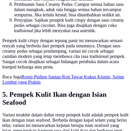
Pembuatan Saus Creamy Pedas: Campur semua bahan saus
dalam mangkuk, aduk rata hingga semua bahan tercampur
sempurna. Jika terlalu kental, bisa ditambahkan sedikit air.
Penyajian: Sajikan pempek kulit crispy dengan saus creamy
pedas sebagai cocolan. Bisa juga disajikan dengan cuko
tradisional jika lebih menyukai rasa autentik.
Pempek kulit crispy dengan tepung panir ini menawarkan sensasi
renyah yang berbeda dari pempek pada umumnya. Dengan saus
creamy pedas sebagai pendamping, variasi ini cocok sebagai
camilan modern yang tetap membawa cita rasa tradisional pempek.
Sangat cocok disajikan sebagai hidangan pembuka dalam acara
kumpul keluarga atau pesta.
Baca Juga
Resep Puding Santan Roti Tawar Kukus Kismis, Sajian
Lembut yang Praktis
5. Pempek Kulit Ikan dengan Isian
Seafood
Variasi terakhir dalam daftar resep pempek kulit adalah pempek kulit
ikan dengan isian seafood. Berbeda dengan kapal selam yang berisi
telur, variasi ini menawarkan kejutan berupa isian seafood yang
lezat, menciptakan harmoni rasa dari kulit ikan dan berbagai jenis