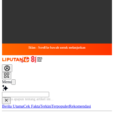
Iklan - Scroll ke bawah untuk melanjutkan
Menu
Tanya
Berita Utama
Cek Fakta
Terkini
Terpopuler
Rekomendasi