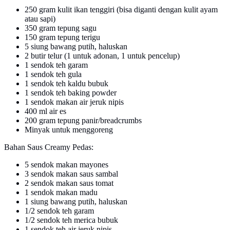
250 gram kulit ikan tenggiri (bisa diganti dengan kulit ayam
atau sapi)
350 gram tepung sagu
150 gram tepung terigu
5 siung bawang putih, haluskan
2 butir telur (1 untuk adonan, 1 untuk pencelup)
1 sendok teh garam
1 sendok teh gula
1 sendok teh kaldu bubuk
1 sendok teh baking powder
1 sendok makan air jeruk nipis
400 ml air es
200 gram tepung panir/breadcrumbs
Minyak untuk menggoreng
Bahan Saus Creamy Pedas:
5 sendok makan mayones
3 sendok makan saus sambal
2 sendok makan saus tomat
1 sendok makan madu
1 siung bawang putih, haluskan
1/2 sendok teh garam
1/2 sendok teh merica bubuk
1 sendok teh air jeruk nipis