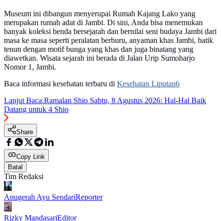
Museum ini dibangun menyerupai Rumah Kajang Lako yang
merupakan rumah adat di Jambi. Di sini, Anda bisa menemukan
banyak koleksi benda bersejarah dan bernilai seni budaya Jambi dari
masa ke masa seperti peralatan berburu, anyaman khas Jambi, batik
tenun dengan motif bunga yang khas dan juga binatang yang
diawetkan. Wisata sejarah ini berada di Jalan Urip Sumoharjo
Nomor 1, Jambi.
Baca informasi kesehatan terbaru di
Kesehatan Liputan6
Lanjut Baca:
Ramalan Shio Sabtu, 8 Agustus 2026: Hal-Hal Baik
Datang untuk 4 Shio
Share
Copy Link
Batal
Tim Redaksi
Anugerah Ayu Sendari
Reporter
Rizky Mandasari
Editor