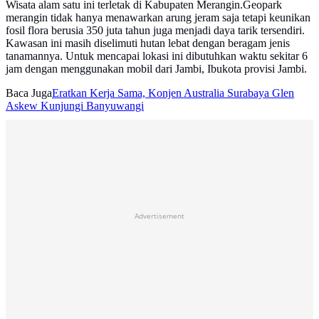
Wisata alam satu ini terletak di Kabupaten Merangin.Geopark
merangin tidak hanya menawarkan arung jeram saja tetapi keunikan
fosil flora berusia 350 juta tahun juga menjadi daya tarik tersendiri.
Kawasan ini masih diselimuti hutan lebat dengan beragam jenis
tanamannya. Untuk mencapai lokasi ini dibutuhkan waktu sekitar 6
jam dengan menggunakan mobil dari Jambi, Ibukota provisi Jambi.
Baca Juga
Eratkan Kerja Sama, Konjen Australia Surabaya Glen
Askew Kunjungi Banyuwangi
Advertisement