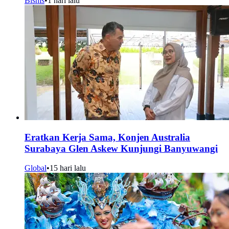
Bisnis
•
1 hari lalu
Eratkan Kerja Sama, Konjen Australia
Surabaya Glen Askew Kunjungi Banyuwangi
Global
•
15 hari lalu