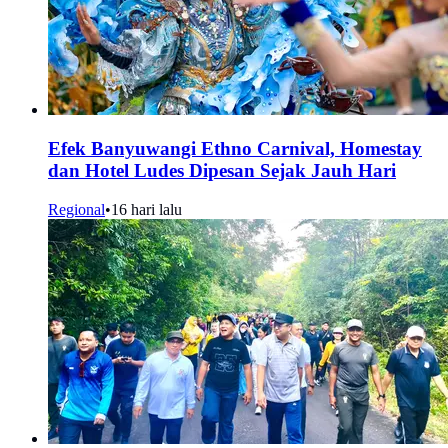
Efek Banyuwangi Ethno Carnival, Homestay
dan Hotel Ludes Dipesan Sejak Jauh Hari
Regional
•
16 hari lalu