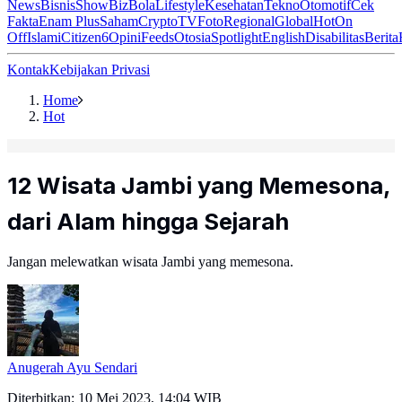
News
Bisnis
ShowBiz
Bola
Lifestyle
Kesehatan
Tekno
Otomotif
Cek
Fakta
Enam Plus
Saham
Crypto
TV
Foto
Regional
Global
Hot
On
Off
Islami
Citizen6
Opini
Feeds
Otosia
Spotlight
English
Disabilitas
Berita
Kontak
Kebijakan Privasi
Home
Hot
12 Wisata Jambi yang Memesona,
dari Alam hingga Sejarah
Jangan melewatkan wisata Jambi yang memesona.
Anugerah Ayu Sendari
Diterbitkan:
10 Mei 2023, 14:04 WIB