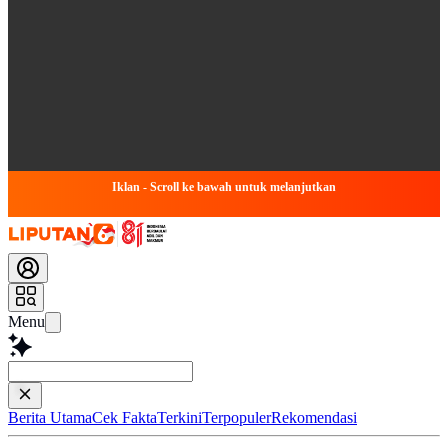
Iklan - Scroll ke bawah untuk melanjutkan
Menu
Baca lebih cepat.
Berita Utama
Cek Fakta
Terkini
Terpopuler
Rekomendasi