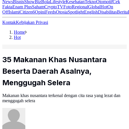
News
Bisnis
ShowBiz
Bola
Lifestyle
Kesehatan
Tekno
Otomotif
Cek
Fakta
Enam Plus
Saham
Crypto
TV
Foto
Regional
Global
Hot
On
Off
Islami
Citizen6
Opini
Feeds
Otosia
Spotlight
English
Disabilitas
Berita
Kontak
Kebijakan Privasi
Home
Hot
35 Makanan Khas Nusantara
Beserta Daerah Asalnya,
Menggugah Selera
Makanan khas nusantara terkenal dengan cita rasa yang lezat dan
menggugah selera