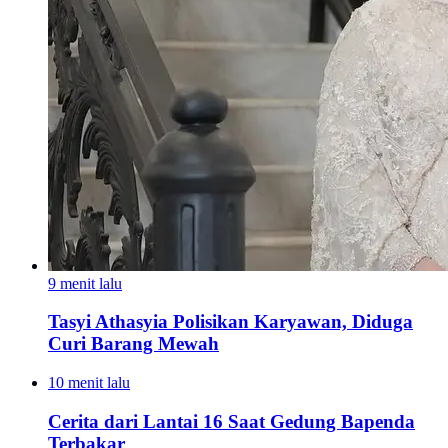
9 menit lalu
Tasyi Athasyia Polisikan Karyawan, Diduga
Curi Barang Mewah
10 menit lalu
Cerita dari Lantai 16 Saat Gedung Bapenda
Terbakar