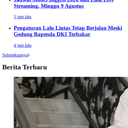
Streaming, Minggu 9 Agustus
5 jam lalu
Pengaturan Lalu Lintas Tetap Berjalan Meski
Gedung Bapenda DKI Terbakar
4 jam lalu
Selengkapnya
Berita Terbaru