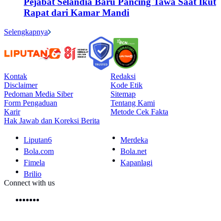
Pejabat Selandia Baru Pancing Tawa Saat Ikut
Rapat dari Kamar Mandi
Selengkapnya
Kontak
Redaksi
Disclaimer
Kode Etik
Pedoman Media Siber
Sitemap
Form Pengaduan
Tentang Kami
Karir
Metode Cek Fakta
Hak Jawab dan Koreksi Berita
Liputan6
Merdeka
Bola.com
Bola.net
Fimela
Kapanlagi
Brilio
Connect with us