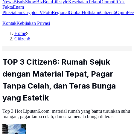
News
Bisnis
ShowBiz
Bola
Lifestyle
Kesehatan
Tekno
Otomotif
Cek
Fakta
Enam
Plus
Saham
Crypto
TV
Foto
Regional
Global
Hot
Islami
Citizen6
Opini
Fee
Kontak
Kebijakan Privasi
Home
Citizen6
TOP 3 Citizen6: Rumah Sejuk
dengan Material Tepat, Pagar
Tanpa Celah, dan Teras Bunga
yang Estetik
Top 3 Hot Liputan6.com: material rumah yang bantu turunkan suhu
ruangan, pagar tanpa celah, dan cara menata bunga di teras.