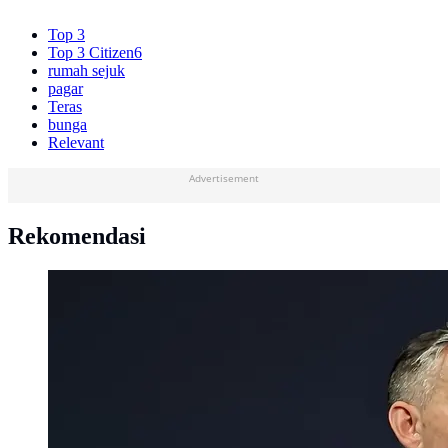
Top 3
Top 3 Citizen6
rumah sejuk
pagar
Teras
bunga
Relevant
Advertisement
Rekomendasi