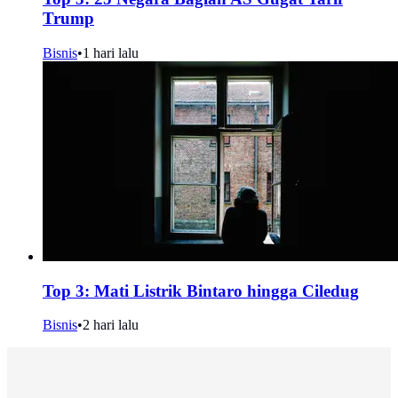
Trump
Bisnis
•
1 hari lalu
Top 3: Mati Listrik Bintaro hingga Ciledug
Bisnis
•
2 hari lalu