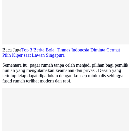
Baca Juga
Top 3 Berita Bola: Timnas Indonesia Diminta Cermat
Pilih Kiper saat Lawan Singapura
Sementara itu, pagar rumah tanpa celah menjadi pilihan bagi pemilik
hunian yang mengutamakan keamanan dan privasi. Desain yang
tertutup tetap dapat dipadukan dengan konsep minimalis sehingga
fasad rumah terlihat modern dan rapi.