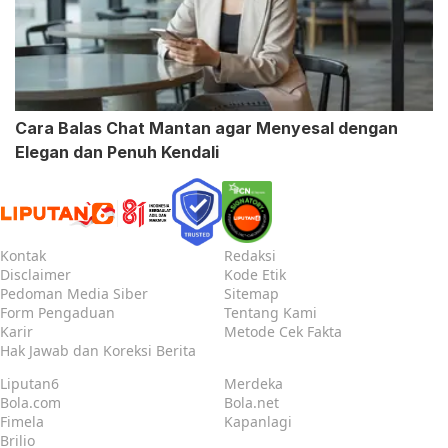
Cara Balas Chat Mantan agar Menyesal dengan
Elegan dan Penuh Kendali
Kontak
Redaksi
Disclaimer
Kode Etik
Pedoman Media Siber
Sitemap
Form Pengaduan
Tentang Kami
Karir
Metode Cek Fakta
Hak Jawab dan Koreksi Berita
Liputan6
Merdeka
Bola.com
Bola.net
Fimela
Kapanlagi
Brilio