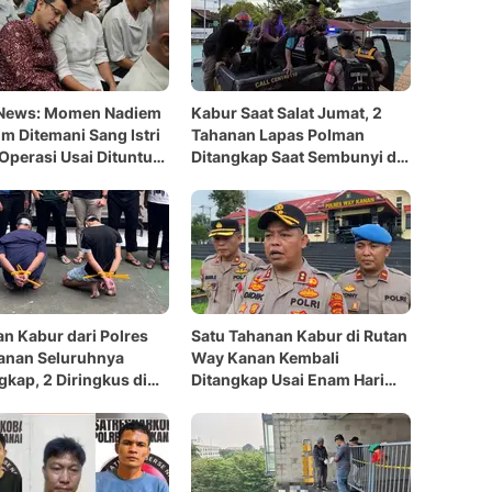
 News: Momen Nadiem
Kabur Saat Salat Jumat, 2
m Ditemani Sang Istri
Tahanan Lapas Polman
 Operasi Usai Dituntut
Ditangkap Saat Sembunyi di
un Penjara
Empang
n Kabur dari Polres
Satu Tahanan Kabur di Rutan
anan Seluruhnya
Way Kanan Kembali
gkap, 2 Diringkus di
Ditangkap Usai Enam Hari
ng
Pengejaran