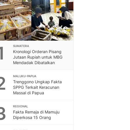
Feeds
Feeds Liputan6: Kumpul
Terbaru Harian
Otosia
Otosia
Spotlight
Berita Terkini, Kabar Te
1
SUMATERA
Dan Dunia - Liputan6.
Kronologi Orderan Pisang
Jutaan Rupiah untuk MBG
English
Mendadak Dibatalkan
Exploring Knowledge, T
En.Liputan6.com
2
MALUKU-PAPUA
Disabilitas
Trenggono Ungkap Fakta
Disabilitas Berita Terkini
SPPG Terkait Keracunan
Harian, Berita Terbaru,
Massal di Papua
Berita
Berita Hari Ini Politik,
3
REGIONAL
Health
Fakta Remaja di Mamuju
Diperkosa 15 Orang
Kabar Berita Terbaru D
Diet, Herbal Terbaik