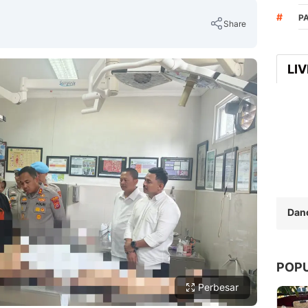
#
P
Share
LI
Copy Link
Dan
POP
Perbesar