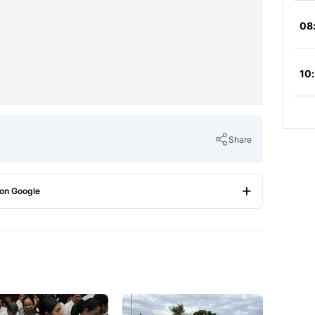
Share
 on Google
Copy Link