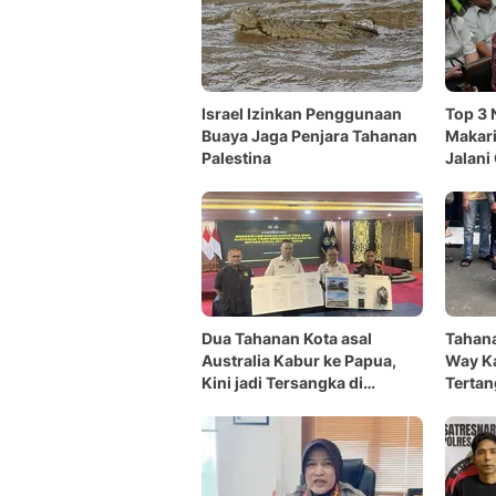
Israel Izinkan Penggunaan
Top 3
Buaya Jaga Penjara Tahanan
Makari
Palestina
Jalani
18 Tah
Dua Tahanan Kota asal
Tahana
Australia Kabur ke Papua,
Way K
Kini jadi Tersangka di
Tertan
Indonesia
Bandu