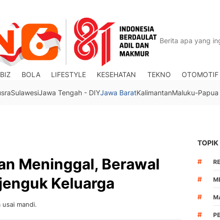
BIZ
BOLA
LIFESTYLE
KESEHATAN
TEKNO
OTOMOTIF
usra
Sulawesi
Jawa Tengah - DIY
Jawa Barat
Kalimantan
Maluku-Papua
TOPIK
an Meninggal, Berawal
#
R
ijenguk Keluarga
#
M
#
M
 usai mandi.
#
P