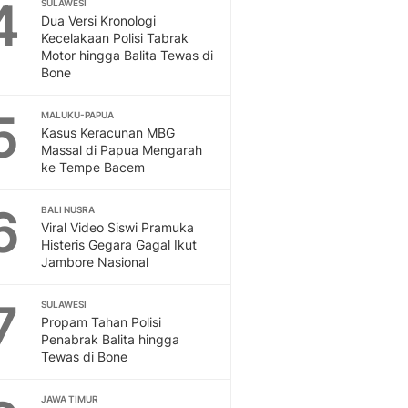
4
Sport
SULAWESI
Dua Versi Kronologi
Berita Bola Terkini, Ja
Kecelakaan Polisi Tabrak
Klasemen, Hasil Liga
Motor hingga Balita Tewas di
Bone
5
MALUKU-PAPUA
Kasus Keracunan MBG
Massal di Papua Mengarah
ke Tempe Bacem
6
BALI NUSRA
Viral Video Siswi Pramuka
Histeris Gegara Gagal Ikut
Jambore Nasional
7
SULAWESI
Propam Tahan Polisi
Penabrak Balita hingga
Tewas di Bone
JAWA TIMUR