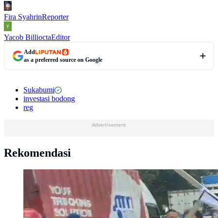
Fira Syahrin
Reporter
Yacob Billiocta
Editor
Add
as a preferred source on Google
Sukabumi
investasi bodong
reg
Advertisement
Rekomendasi