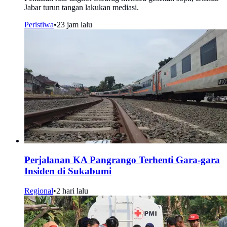
Jabar turun tangan lakukan mediasi.
Peristiwa
•
23 jam lalu
Perjalanan KA Pangrango Terhenti Gara-gara
Insiden di Sukabumi
Regional
•
2 hari lalu