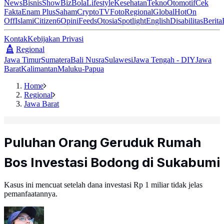
News
Bisnis
ShowBiz
Bola
Lifestyle
Kesehatan
Tekno
Otomotif
Cek
Fakta
Enam Plus
Saham
Crypto
TV
Foto
Regional
Global
Hot
On
Off
Islami
Citizen6
Opini
Feeds
Otosia
Spotlight
English
Disabilitas
Berita
Kontak
Kebijakan Privasi
Regional
Jawa Timur
Sumatera
Bali Nusra
Sulawesi
Jawa Tengah - DIY
Jawa
Barat
Kalimantan
Maluku-Papua
Home
Regional
Jawa Barat
Puluhan Orang Geruduk Rumah
Bos Investasi Bodong di Sukabumi
Kasus ini mencuat setelah dana investasi Rp 1 miliar tidak jelas
pemanfaatannya.