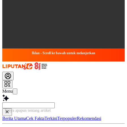
Iklan - Scroll ke bawah untuk melanjutkan
Menu
Tanya apapun tentang artikel ini...
Berita Utama
Cek Fakta
Terkini
Terpopuler
Rekomendasi