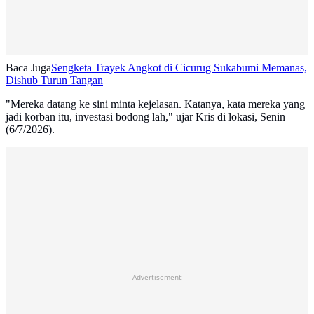
Baca Juga
Sengketa Trayek Angkot di Cicurug Sukabumi Memanas,
Dishub Turun Tangan
"Mereka datang ke sini minta kejelasan. Katanya, kata mereka yang
jadi korban itu, investasi bodong lah," ujar Kris di lokasi, Senin
(6/7/2026).
Advertisement