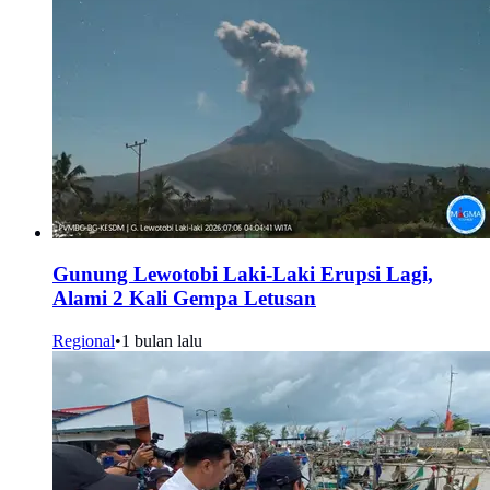
Gunung Lewotobi Laki-Laki Erupsi Lagi,
Alami 2 Kali Gempa Letusan
Regional
•
1 bulan lalu