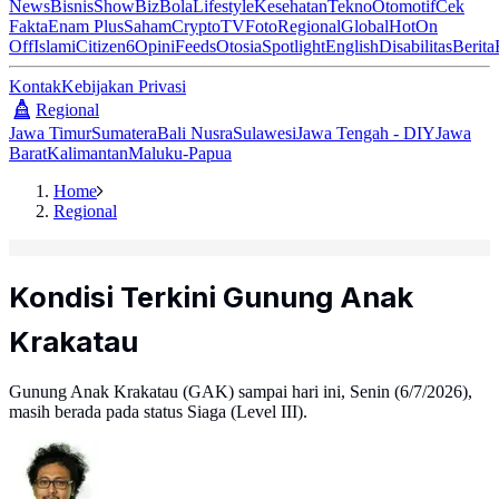
News
Bisnis
ShowBiz
Bola
Lifestyle
Kesehatan
Tekno
Otomotif
Cek
Fakta
Enam Plus
Saham
Crypto
TV
Foto
Regional
Global
Hot
On
Off
Islami
Citizen6
Opini
Feeds
Otosia
Spotlight
English
Disabilitas
Berita
Kontak
Kebijakan Privasi
Regional
Jawa Timur
Sumatera
Bali Nusra
Sulawesi
Jawa Tengah - DIY
Jawa
Barat
Kalimantan
Maluku-Papua
Home
Regional
Kondisi Terkini Gunung Anak
Krakatau
Gunung Anak Krakatau (GAK) sampai hari ini, Senin (6/7/2026),
masih berada pada status Siaga (Level III).