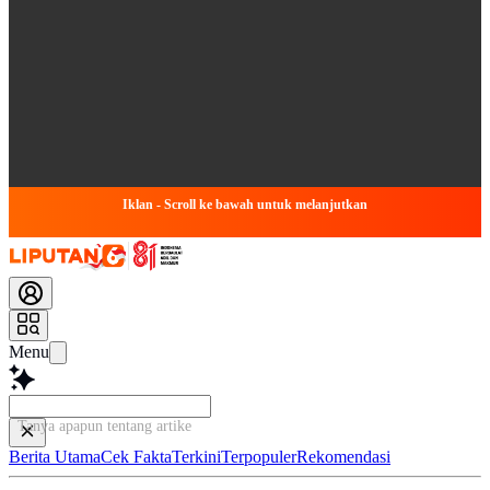
Iklan - Scroll ke bawah untuk melanjutkan
Menu
Tanya apapun tentang artikel ini...
Berita Utama
Cek Fakta
Terkini
Terpopuler
Rekomendasi