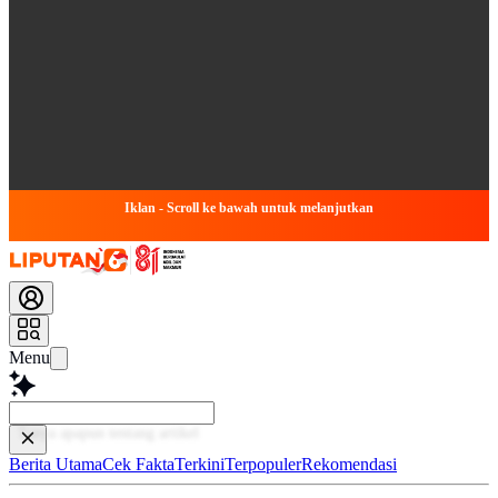
Iklan - Scroll ke bawah untuk melanjutkan
Menu
Baca le
Berita Utama
Cek Fakta
Terkini
Terpopuler
Rekomendasi