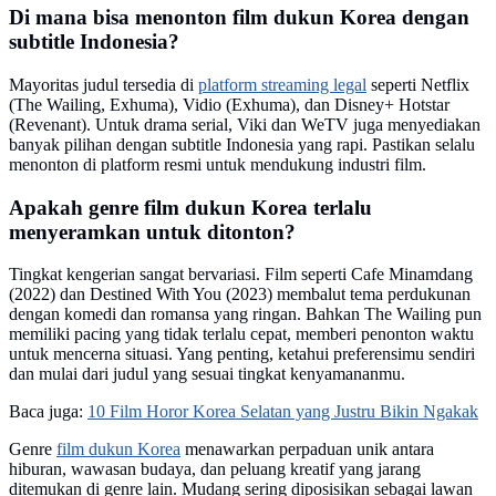
Di mana bisa menonton film dukun Korea dengan
subtitle Indonesia?
Mayoritas judul tersedia di
platform streaming legal
seperti Netflix
(The Wailing, Exhuma), Vidio (Exhuma), dan Disney+ Hotstar
(Revenant). Untuk drama serial, Viki dan WeTV juga menyediakan
banyak pilihan dengan subtitle Indonesia yang rapi. Pastikan selalu
menonton di platform resmi untuk mendukung industri film.
Apakah genre film dukun Korea terlalu
menyeramkan untuk ditonton?
Tingkat kengerian sangat bervariasi. Film seperti Cafe Minamdang
(2022) dan Destined With You (2023) membalut tema perdukunan
dengan komedi dan romansa yang ringan. Bahkan The Wailing pun
memiliki pacing yang tidak terlalu cepat, memberi penonton waktu
untuk mencerna situasi. Yang penting, ketahui preferensimu sendiri
dan mulai dari judul yang sesuai tingkat kenyamananmu.
Baca juga:
10 Film Horor Korea Selatan yang Justru Bikin Ngakak
Genre
film dukun Korea
menawarkan perpaduan unik antara
hiburan, wawasan budaya, dan peluang kreatif yang jarang
ditemukan di genre lain. Mudang sering diposisikan sebagai lawan