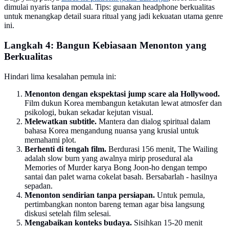
dimulai nyaris tanpa modal. Tips: gunakan headphone berkualitas
untuk menangkap detail suara ritual yang jadi kekuatan utama genre
ini.
Langkah 4: Bangun Kebiasaan Menonton yang
Berkualitas
Hindari lima kesalahan pemula ini:
Menonton dengan ekspektasi jump scare ala Hollywood.
Film dukun Korea membangun ketakutan lewat atmosfer dan
psikologi, bukan sekadar kejutan visual.
Melewatkan subtitle.
Mantera dan dialog spiritual dalam
bahasa Korea mengandung nuansa yang krusial untuk
memahami plot.
Berhenti di tengah film.
Berdurasi 156 menit, The Wailing
adalah slow burn yang awalnya mirip prosedural ala
Memories of Murder karya Bong Joon-ho dengan tempo
santai dan palet warna cokelat basah. Bersabarlah - hasilnya
sepadan.
Menonton sendirian tanpa persiapan.
Untuk pemula,
pertimbangkan nonton bareng teman agar bisa langsung
diskusi setelah film selesai.
Mengabaikan konteks budaya.
Sisihkan 15-20 menit