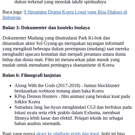
dukun terkenal yang menolak takdir spiritualnya
Baca juga:
9 Streaming Drama Korea Legal yang Bisa Diakses di
Indonesia
Bulan 3: Dokumenter dan konteks budaya
Dokumenter Mudang yang disutradarai Park Ki-bok dan
dinarasikan aktor Sol Gyung-gu merupakan tayangan informatif
yang mengikuti beberapa dukun perempuan (mudang) saat mereka
menghadiri upacara kematian dan menjadi perantara antara dunia
hidup dan dunia mati. Film ini menawarkan jalan masuk yang
mudah untuk memahami pentingnya shamanisme di Korea.
Bulan 6: Filmografi lanjutan
Along With the Gods (2017-2018) - fantasi blockbuster
berdasarkan webtoon tentang alam baka Korea
KPop Demon Hunters - film animasi yang berakar kuat pada
folklor Korea
Sutradara Jang Jae-hyun menghindari CGI dan berfokus pada
lokasi nyata serta efek praktis dalam Exhuma, membuat
filmnya lebih kasar dan efektif. Pelajari teknik ini sebagai
bahan analisis sinematik.
Bagi yang punya
akses ke platform gratis dan legal
, hobi ini bisa