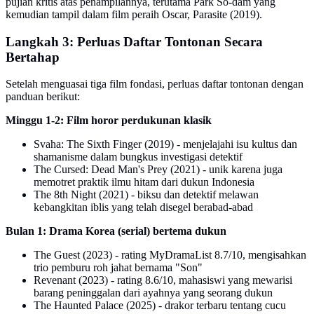
pujian kritis atas penampilannya, terutama Park So-dam yang
kemudian tampil dalam film peraih Oscar, Parasite (2019).
Langkah 3: Perluas Daftar Tontonan Secara
Bertahap
Setelah menguasai tiga film fondasi, perluas daftar tontonan dengan
panduan berikut:
Minggu 1-2: Film horor perdukunan klasik
Svaha: The Sixth Finger (2019) - menjelajahi isu kultus dan
shamanisme dalam bungkus investigasi detektif
The Cursed: Dead Man's Prey (2021) - unik karena juga
memotret praktik ilmu hitam dari dukun Indonesia
The 8th Night (2021) - biksu dan detektif melawan
kebangkitan iblis yang telah disegel berabad-abad
Bulan 1: Drama Korea (serial) bertema dukun
The Guest (2023) - rating MyDramaList 8.7/10, mengisahkan
trio pemburu roh jahat bernama "Son"
Revenant (2023) - rating 8.6/10, mahasiswi yang mewarisi
barang peninggalan dari ayahnya yang seorang dukun
The Haunted Palace (2025) - drakor terbaru tentang cucu