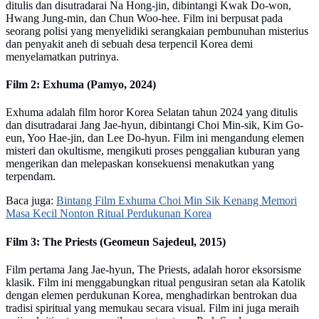
ditulis dan disutradarai Na Hong-jin, dibintangi Kwak Do-won,
Hwang Jung-min, dan Chun Woo-hee. Film ini berpusat pada
seorang polisi yang menyelidiki serangkaian pembunuhan misterius
dan penyakit aneh di sebuah desa terpencil Korea demi
menyelamatkan putrinya.
Film 2: Exhuma (Pamyo, 2024)
Exhuma adalah film horor Korea Selatan tahun 2024 yang ditulis
dan disutradarai Jang Jae-hyun, dibintangi Choi Min-sik, Kim Go-
eun, Yoo Hae-jin, dan Lee Do-hyun. Film ini mengandung elemen
misteri dan okultisme, mengikuti proses penggalian kuburan yang
mengerikan dan melepaskan konsekuensi menakutkan yang
terpendam.
Baca juga:
Bintang Film Exhuma Choi Min Sik Kenang Memori
Masa Kecil Nonton Ritual Perdukunan Korea
Film 3: The Priests (Geomeun Sajedeul, 2015)
Film pertama Jang Jae-hyun, The Priests, adalah horor eksorsisme
klasik. Film ini menggabungkan ritual pengusiran setan ala Katolik
dengan elemen perdukunan Korea, menghadirkan bentrokan dua
tradisi spiritual yang memukau secara visual. Film ini juga meraih