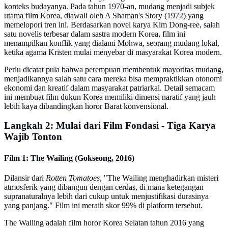
konteks budayanya. Pada tahun 1970-an, mudang menjadi subjek
utama film Korea, diawali oleh A Shaman's Story (1972) yang
memelopori tren ini. Berdasarkan novel karya Kim Dong-ree, salah
satu novelis terbesar dalam sastra modern Korea, film ini
menampilkan konflik yang dialami Mohwa, seorang mudang lokal,
ketika agama Kristen mulai menyebar di masyarakat Korea modern.
Perlu dicatat pula bahwa perempuan membentuk mayoritas mudang,
menjadikannya salah satu cara mereka bisa mempraktikkan otonomi
ekonomi dan kreatif dalam masyarakat patriarkal. Detail semacam
ini membuat film dukun Korea memiliki dimensi naratif yang jauh
lebih kaya dibandingkan horor Barat konvensional.
Langkah 2: Mulai dari Film Fondasi - Tiga Karya
Wajib Tonton
Film 1: The Wailing (Gokseong, 2016)
Dilansir dari
Rotten Tomatoes
, "The Wailing menghadirkan misteri
atmosferik yang dibangun dengan cerdas, di mana ketegangan
supranaturalnya lebih dari cukup untuk menjustifikasi durasinya
yang panjang." Film ini meraih skor 99% di platform tersebut.
The Wailing adalah film horor Korea Selatan tahun 2016 yang