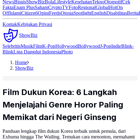
News
Bisnis
ShowBiz
Bola
Lifestyle
Kesehatan
Tekno
Otomotif
Cek
Fakta
Enam Plus
Saham
Crypto
TV
Foto
Regional
Global
Hot
On
Off
Islami
Citizen6
Opini
Feeds
Otosia
Spotlight
English
Disabilitas
Berita
Kontak
Kebijakan Privasi
ShowBiz
Selebritis
Musik
Film
K-Pop
Hollywood
Bollywood
J-Pop
Indie
Blink-
Blink
Liga Dangdut Indonesia
Photo
Home
ShowBiz
Film Dukun Korea: 6 Langkah
Menjelajahi Genre Horor Paling
Memikat dari Negeri Ginseng
Panduan lengkap film dukun Korea terbaik untuk pemula, dari
Exhuma hingga The Wailing. Temukan cara menonton, memahami