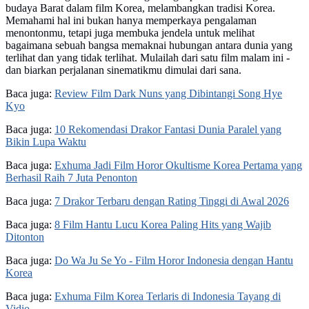
budaya Barat dalam film Korea, melambangkan tradisi Korea.
Memahami hal ini bukan hanya memperkaya pengalaman
menontonmu, tetapi juga membuka jendela untuk melihat
bagaimana sebuah bangsa memaknai hubungan antara dunia yang
terlihat dan yang tidak terlihat. Mulailah dari satu film malam ini -
dan biarkan perjalanan sinematikmu dimulai dari sana.
Baca juga:
Review Film Dark Nuns yang Dibintangi Song Hye
Kyo
Baca juga:
10 Rekomendasi Drakor Fantasi Dunia Paralel yang
Bikin Lupa Waktu
Baca juga:
Exhuma Jadi Film Horor Okultisme Korea Pertama yang
Berhasil Raih 7 Juta Penonton
Baca juga:
7 Drakor Terbaru dengan Rating Tinggi di Awal 2026
Baca juga:
8 Film Hantu Lucu Korea Paling Hits yang Wajib
Ditonton
Baca juga:
Do Wa Ju Se Yo - Film Horor Indonesia dengan Hantu
Korea
Baca juga:
Exhuma Film Korea Terlaris di Indonesia Tayang di
Vidio