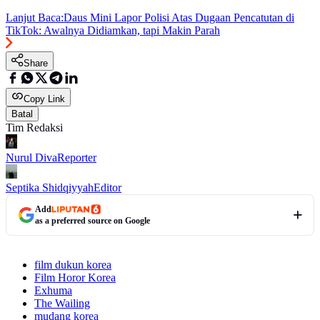
Lanjut Baca:
Daus Mini Lapor Polisi Atas Dugaan Pencatutan di
TikTok: Awalnya Didiamkan, tapi Makin Parah
Share
Copy Link
Batal
Tim Redaksi
Nurul Diva
Reporter
Septika Shidqiyyah
Editor
Add
as a preferred source on Google
film dukun korea
Film Horor Korea
Exhuma
The Wailing
mudang korea