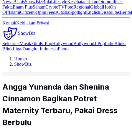
News
Bisnis
ShowBiz
Bola
Lifestyle
Kesehatan
Tekno
Otomotif
Cek
Fakta
Enam Plus
Saham
Crypto
TV
Foto
Regional
Global
Hot
On
Off
Islami
Citizen6
Opini
Feeds
Otosia
Spotlight
English
Disabilitas
Berita
Kontak
Kebijakan Privasi
ShowBiz
Selebritis
Musik
Film
K-Pop
Hollywood
Bollywood
J-Pop
Indie
Blink-
Blink
Liga Dangdut Indonesia
Photo
Home
ShowBiz
Angga Yunanda dan Shenina
Cinnamon Bagikan Potret
Maternity Terbaru, Pakai Dress
Berbulu