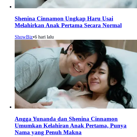
Shenina Cinnamon Ungkap Haru Usai
Melahirkan Anak Pertama Secara Normal
ShowBiz
•
6 hari lalu
Angga Yunanda dan Shenina Cinnamon
Umumkan Kelahiran Anak Pertama, Punya
Nama yang Penuh Makna