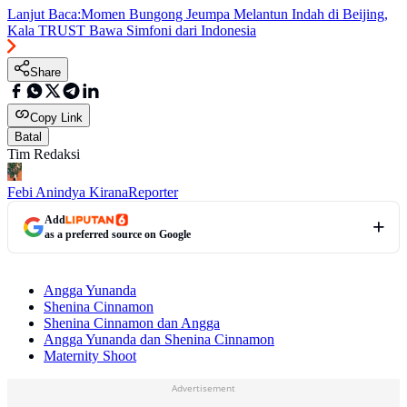
Lanjut Baca:
Momen Bungong Jeumpa Melantun Indah di Beijing,
Kala TRUST Bawa Simfoni dari Indonesia
Share
Copy Link
Batal
Tim Redaksi
Febi Anindya Kirana
Reporter
Add
as a preferred source on Google
Angga Yunanda
Shenina Cinnamon
Shenina Cinnamon dan Angga
Angga Yunanda dan Shenina Cinnamon
Maternity Shoot
Advertisement