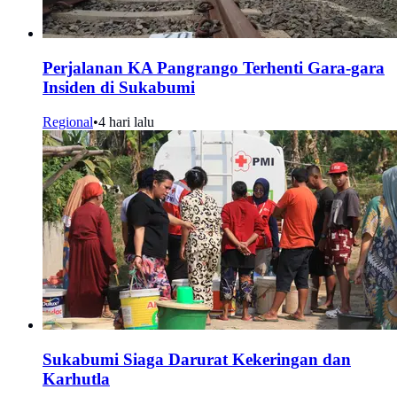
Perjalanan KA Pangrango Terhenti Gara-gara
Insiden di Sukabumi
Regional
•
4 hari lalu
Sukabumi Siaga Darurat Kekeringan dan
Karhutla