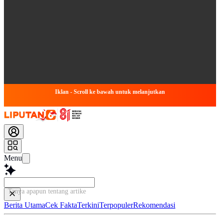
Iklan - Scroll ke bawah untuk melanjutkan
Menu
Tanya apapun tentang artikel ini...
Berita Utama
Cek Fakta
Terkini
Terpopuler
Rekomendasi