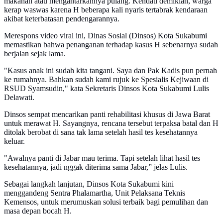
makanan atau mengantarkannya pulang. Kendati demikian, warga
kerap waswas karena H beberapa kali nyaris tertabrak kendaraan
akibat keterbatasan pendengarannya.
Merespons video viral ini, Dinas Sosial (Dinsos) Kota Sukabumi
memastikan bahwa penanganan terhadap kasus H sebenarnya sudah
berjalan sejak lama.
"Kasus anak ini sudah kita tangani. Saya dan Pak Kadis pun pernah
ke rumahnya. Bahkan sudah kami rujuk ke Spesialis Kejiwaan di
RSUD Syamsudin," kata Sekretaris Dinsos Kota Sukabumi Lulis
Delawati.
Dinsos sempat mencarikan panti rehabilitasi khusus di Jawa Barat
untuk merawat H. Sayangnya, rencana tersebut terpaksa batal dan H
ditolak berobat di sana tak lama setelah hasil tes kesehatannya
keluar.
"Awalnya panti di Jabar mau terima. Tapi setelah lihat hasil tes
kesehatannya, jadi nggak diterima sama Jabar,” jelas Lulis.
Sebagai langkah lanjutan, Dinsos Kota Sukabumi kini
menggandeng Sentra Phalamartha, Unit Pelaksana Teknis
Kemensos, untuk merumuskan solusi terbaik bagi pemulihan dan
masa depan bocah H.