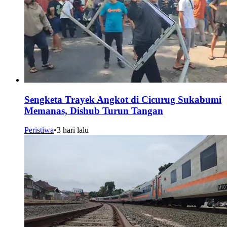
Sengketa Trayek Angkot di Cicurug Sukabumi
Memanas, Dishub Turun Tangan
Peristiwa
•
3 hari lalu