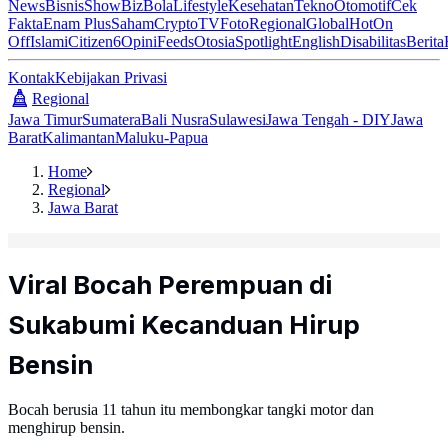
News
Bisnis
ShowBiz
Bola
Lifestyle
Kesehatan
Tekno
Otomotif
Cek
Fakta
Enam Plus
Saham
Crypto
TV
Foto
Regional
Global
Hot
On
Off
Islami
Citizen6
Opini
Feeds
Otosia
Spotlight
English
Disabilitas
Berita
Kontak
Kebijakan Privasi
Regional
Jawa Timur
Sumatera
Bali Nusra
Sulawesi
Jawa Tengah - DIY
Jawa
Barat
Kalimantan
Maluku-Papua
Home
Regional
Jawa Barat
Viral Bocah Perempuan di
Sukabumi Kecanduan Hirup
Bensin
Bocah berusia 11 tahun itu membongkar tangki motor dan
menghirup bensin.