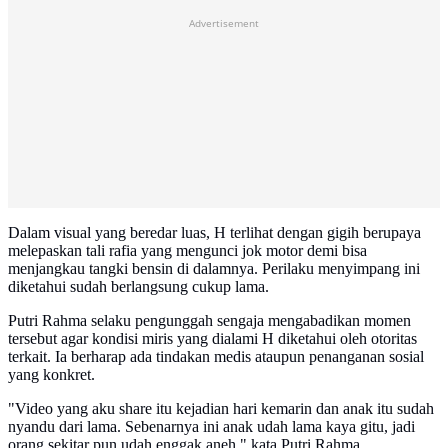
Advertisement
Dalam visual yang beredar luas, H terlihat dengan gigih berupaya
melepaskan tali rafia yang mengunci jok motor demi bisa
menjangkau tangki bensin di dalamnya. Perilaku menyimpang ini
diketahui sudah berlangsung cukup lama.
Putri Rahma selaku pengunggah sengaja mengabadikan momen
tersebut agar kondisi miris yang dialami H diketahui oleh otoritas
terkait. Ia berharap ada tindakan medis ataupun penanganan sosial
yang konkret.
"Video yang aku share itu kejadian hari kemarin dan anak itu sudah
nyandu dari lama. Sebenarnya ini anak udah lama kaya gitu, jadi
orang sekitar pun udah enggak aneh," kata Putri Rahma