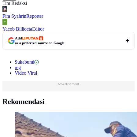
Tim Redaksi
Fira Syahrin
Reporter
Yacob Billiocta
Editor
Add
as a preferred source on Google
Sukabumi
reg
Video Viral
Advertisement
Rekomendasi