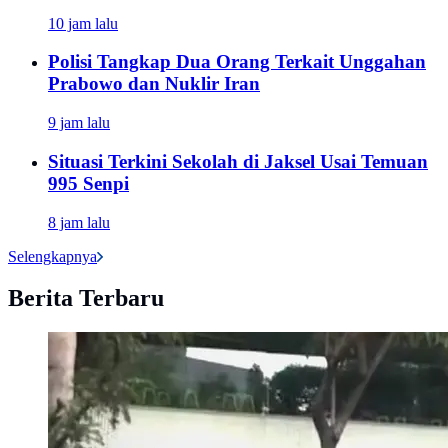
10 jam lalu
Polisi Tangkap Dua Orang Terkait Unggahan
Prabowo dan Nuklir Iran
9 jam lalu
Situasi Terkini Sekolah di Jaksel Usai Temuan
995 Senpi
8 jam lalu
Selengkapnya
Berita Terbaru