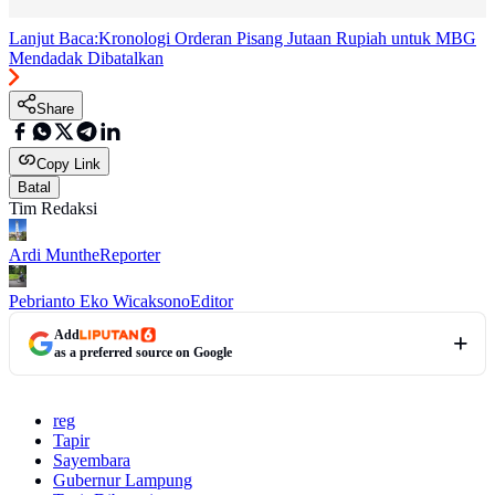
Lanjut Baca:
Kronologi Orderan Pisang Jutaan Rupiah untuk MBG
Mendadak Dibatalkan
Share
Copy Link
Batal
Tim Redaksi
Ardi Munthe
Reporter
Pebrianto Eko Wicaksono
Editor
Add
as a preferred source on Google
reg
Tapir
Sayembara
Gubernur Lampung