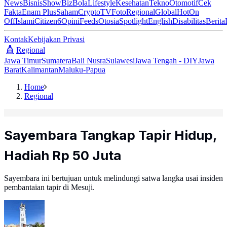
News
Bisnis
ShowBiz
Bola
Lifestyle
Kesehatan
Tekno
Otomotif
Cek
Fakta
Enam Plus
Saham
Crypto
TV
Foto
Regional
Global
Hot
On
Off
Islami
Citizen6
Opini
Feeds
Otosia
Spotlight
English
Disabilitas
Berita
Kontak
Kebijakan Privasi
Regional
Jawa Timur
Sumatera
Bali Nusra
Sulawesi
Jawa Tengah - DIY
Jawa
Barat
Kalimantan
Maluku-Papua
Home
Regional
Sayembara Tangkap Tapir Hidup,
Hadiah Rp 50 Juta
Sayembara ini bertujuan untuk melindungi satwa langka usai insiden
pembantaian tapir di Mesuji.