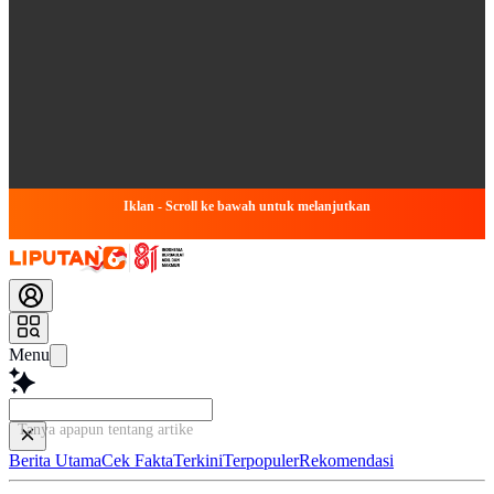
Iklan - Scroll ke bawah untuk melanjutkan
Menu
Tanya apapun tentang artikel ini...
Berita Utama
Cek Fakta
Terkini
Terpopuler
Rekomendasi