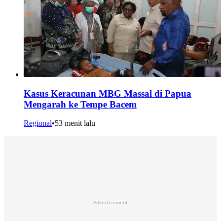
Kasus Keracunan MBG Massal di Papua
Mengarah ke Tempe Bacem
Regional
•
53 menit lalu
Advertisement