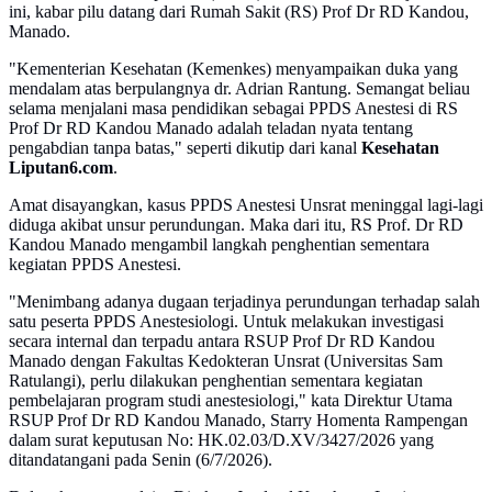
ini, kabar pilu datang dari Rumah Sakit (RS) Prof Dr RD Kandou,
Manado.
"Kementerian Kesehatan (Kemenkes) menyampaikan duka yang
mendalam atas berpulangnya dr. Adrian Rantung. Semangat beliau
selama menjalani masa pendidikan sebagai PPDS Anestesi di RS
Prof Dr RD Kandou Manado adalah teladan nyata tentang
pengabdian tanpa batas," seperti dikutip dari kanal
Kesehatan
Liputan6.com
.
Amat disayangkan, kasus PPDS Anestesi Unsrat meninggal lagi-lagi
diduga akibat unsur perundungan. Maka dari itu, RS Prof. Dr RD
Kandou Manado mengambil langkah penghentian sementara
kegiatan PPDS Anestesi.
"Menimbang adanya dugaan terjadinya perundungan terhadap salah
satu peserta PPDS Anestesiologi. Untuk melakukan investigasi
secara internal dan terpadu antara RSUP Prof Dr RD Kandou
Manado dengan Fakultas Kedokteran Unsrat (Universitas Sam
Ratulangi), perlu dilakukan penghentian sementara kegiatan
pembelajaran program studi anestesiologi," kata Direktur Utama
RSUP Prof Dr RD Kandou Manado, Starry Homenta Rampengan
dalam surat keputusan No: HK.02.03/D.XV/3427/2026 yang
ditandatangani pada Senin (6/7/2026).