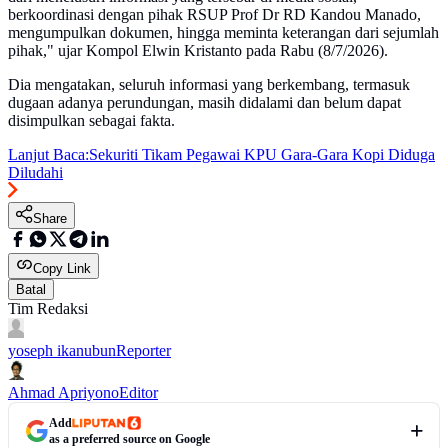
berkoordinasi dengan pihak RSUP Prof Dr RD Kandou Manado,
mengumpulkan dokumen, hingga meminta keterangan dari sejumlah
pihak," ujar Kompol Elwin Kristanto pada Rabu (8/7/2026).
Dia mengatakan, seluruh informasi yang berkembang, termasuk
dugaan adanya perundungan, masih didalami dan belum dapat
disimpulkan sebagai fakta.
Lanjut Baca:
Sekuriti Tikam Pegawai KPU Gara-Gara Kopi Diduga
Diludahi
Share
Copy Link
Batal
Tim Redaksi
yoseph ikanubun
Reporter
Ahmad Apriyono
Editor
Add
as a preferred source on Google