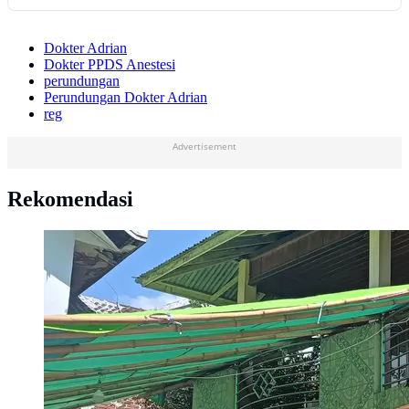
Dokter Adrian
Dokter PPDS Anestesi
perundungan
Perundungan Dokter Adrian
reg
Advertisement
Rekomendasi