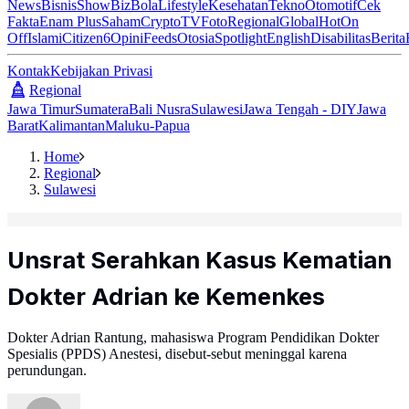
News
Bisnis
ShowBiz
Bola
Lifestyle
Kesehatan
Tekno
Otomotif
Cek
Fakta
Enam Plus
Saham
Crypto
TV
Foto
Regional
Global
Hot
On
Off
Islami
Citizen6
Opini
Feeds
Otosia
Spotlight
English
Disabilitas
Berita
Kontak
Kebijakan Privasi
Regional
Jawa Timur
Sumatera
Bali Nusra
Sulawesi
Jawa Tengah - DIY
Jawa
Barat
Kalimantan
Maluku-Papua
Home
Regional
Sulawesi
Unsrat Serahkan Kasus Kematian
Dokter Adrian ke Kemenkes
Dokter Adrian Rantung, mahasiswa Program Pendidikan Dokter
Spesialis (PPDS) Anestesi, disebut-sebut meninggal karena
perundungan.