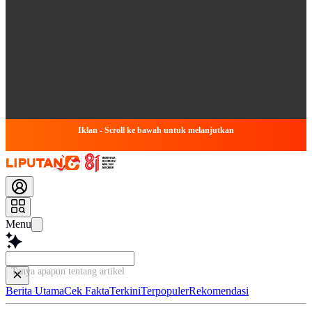
Iklan - Scroll ke bawah untuk melanjutkan
Menu
Tanya apapun tentang artikel ini...
Berita Utama
Cek Fakta
Terkini
Terpopuler
Rekomendasi