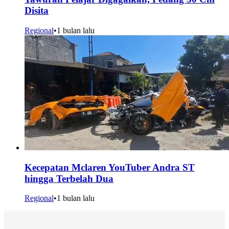
Disita
Regional
•
1 bulan lalu
Kecepatan Mclaren YouTuber Andra ST
hingga Terbelah Dua
Regional
•
1 bulan lalu