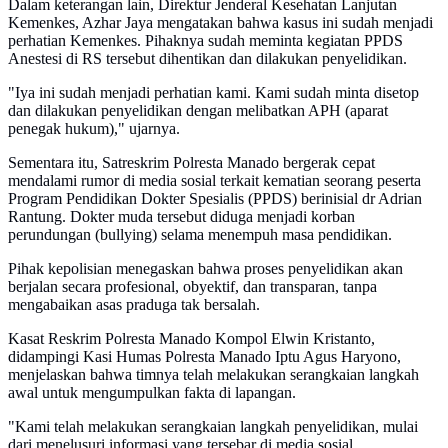
Dalam keterangan lain, Direktur Jenderal Kesehatan Lanjutan
Kemenkes, Azhar Jaya mengatakan bahwa kasus ini sudah menjadi
perhatian Kemenkes. Pihaknya sudah meminta kegiatan PPDS
Anestesi di RS tersebut dihentikan dan dilakukan penyelidikan.
"Iya ini sudah menjadi perhatian kami. Kami sudah minta disetop
dan dilakukan penyelidikan dengan melibatkan APH (aparat
penegak hukum)," ujarnya.
Sementara itu, Satreskrim Polresta Manado bergerak cepat
mendalami rumor di media sosial terkait kematian seorang peserta
Program Pendidikan Dokter Spesialis (PPDS) berinisial dr Adrian
Rantung. Dokter muda tersebut diduga menjadi korban
perundungan (bullying) selama menempuh masa pendidikan.
Pihak kepolisian menegaskan bahwa proses penyelidikan akan
berjalan secara profesional, obyektif, dan transparan, tanpa
mengabaikan asas praduga tak bersalah.
Kasat Reskrim Polresta Manado Kompol Elwin Kristanto,
didampingi Kasi Humas Polresta Manado Iptu Agus Haryono,
menjelaskan bahwa timnya telah melakukan serangkaian langkah
awal untuk mengumpulkan fakta di lapangan.
"Kami telah melakukan serangkaian langkah penyelidikan, mulai
dari menelusuri informasi yang tersebar di media sosial,