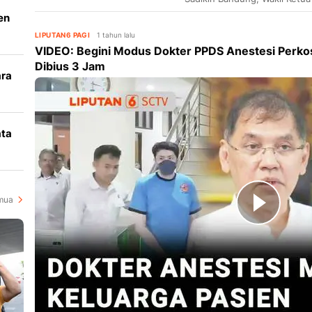
meminta seluruh rumah sakit
en
dan residen.
LIPUTAN6 PAGI
1 tahun lalu
VIDEO: Begini Modus Dokter PPDS Anestesi Perkos
Dibius 3 Jam
ara
k
ata
i
mua