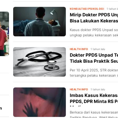
perundungan.
KONSULTASI PSIKOLOGI
1 tahun l
Mirip Dokter PPDS Un
Bisa Lakukan Kekeras
Kasus dokter PPDS Unpad sor
ungkap pelaku kekerasan seks
obat bius.
HEALTH INFO
1 tahun lalu
Dokter PPDS Unpad T
Tidak Bisa Praktik S
Per 10 April 2025, STR dok
tersangka pelaku kekerasan s
juga dicabut.
HEALTH INFO
1 tahun lalu
Imbas Kasus Kekeras
PPDS, DPR Minta RS P
Medis
n
Berkaca dari kasus kekerasa
Sadikin Bandung, Wakil Ketu