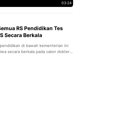
03:24
emua RS Pendidikan Tes
S Secara Berkala
pendidikan di bawah kementerian ini
iwa secara berkala pada calon dokter
am Pendidikan Dokter Spesialis (PPDS)