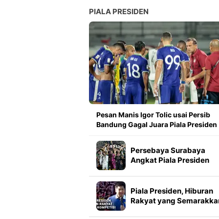
PIALA PRESIDEN
Pesan Manis Igor Tolic usai Persib
Bandung Gagal Juara Piala Presiden
Persebaya Surabaya
Angkat Piala Presiden
2026, Francisco Rivera:
Kini Kami Lebih Percaya
Diri
Piala Presiden, Hiburan
Rakyat yang Semarakka
Jeda Kompetisi