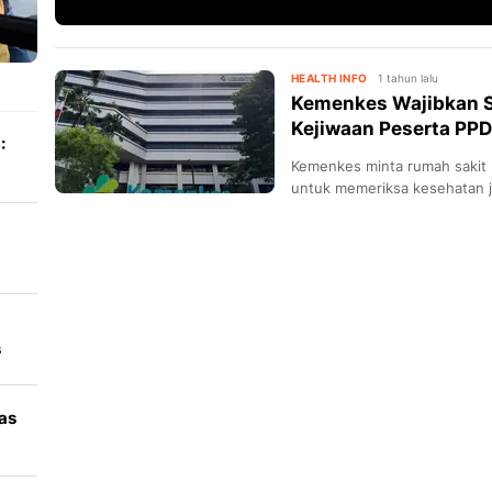
HEALTH INFO
1 tahun lalu
Kemenkes Wajibkan S
Kejiwaan Peserta PPD
:
Kemenkes minta rumah sakit 
untuk memeriksa kesehatan j
spesialis atau peserta Progr
seluruh angkatan.
s
n
as