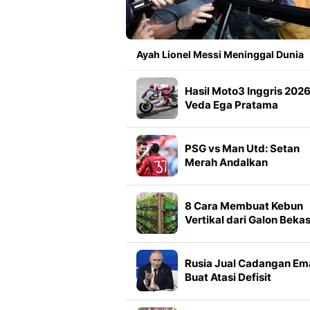
Ayah Lionel Messi Meninggal Dunia
Hasil Moto3 Inggris 2026
Veda Ega Pratama
Terpuruk di Kualifikasi
PSG vs Man Utd: Setan
Merah Andalkan
Gelandang Anyar
8 Cara Membuat Kebun
Vertikal dari Galon Beka
dan Botol Plastik di Laha
Sempit
Rusia Jual Cadangan Em
Buat Atasi Defisit
Anggaran?