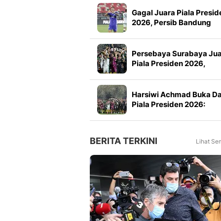
Gagal Juara Piala Presid
2026, Persib Bandung
Petik Banyak Pelajaran
Persebaya Surabaya Ju
Piala Presiden 2026,
Manajemen Imbau Bone
Tak Konvoi
Harsiwi Achmad Buka D
Piala Presiden 2026:
Meningkat 16 Persen dar
Tahun Lalu
BERITA TERKINI
Lihat Se