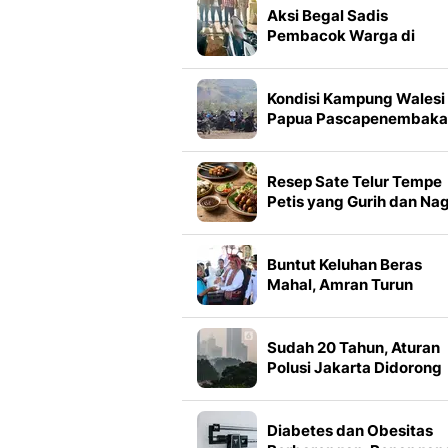
Aksi Begal Sadis
Pembacok Warga di
Lampung Berakhir di Jeru
Besi
Kondisi Kampung Walesi
Papua Pascapenembaka
di Festival Lembah Bali
Resep Sate Telur Tempe
Petis yang Gurih dan Nag
Buntut Keluhan Beras
Mahal, Amran Turun
Tangan Guyur Bantuan
Pangan ke Alor
Sudah 20 Tahun, Aturan
Polusi Jakarta Didorong
Direvisi
Diabetes dan Obesitas