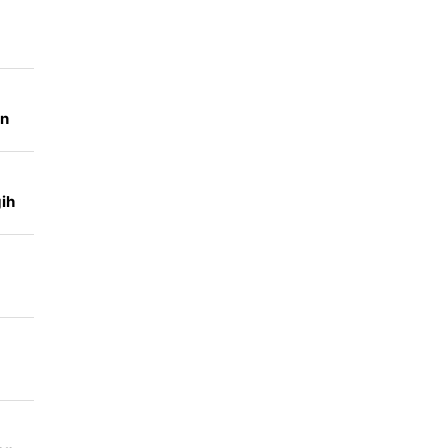
ji
n
em
ih