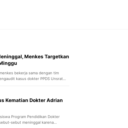
Feeds
Feeds Liputan6: Kumpul
Terbaru Harian
Otosia
Otosia
Spotlight
Berita Terkini, Kabar Te
Dan Dunia - Liputan6.
Meninggal, Menkes Targetkan
English
 Minggu
Exploring Knowledge, T
En.Liputan6.com
menkes bekerja sama dengan tim
Disabilitas
engaudit kasus dokter PPDS Unsrat
Disabilitas Berita Terkini
Harian, Berita Terbaru,
Berita
us Kematian Dokter Adrian
Berita Hari Ini Politik,
Health
Kabar Berita Terbaru D
siswa Program Pendidikan Dokter
Diet, Herbal Terbaik
isebut-sebut meninggal karena