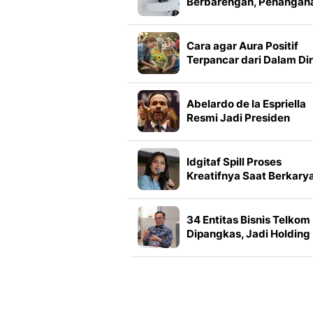
Berbarengan, Penangan
Tak Cuma Fokus Gula
Darah
Cara agar Aura Positif
Terpancar dari Dalam Dir
dan Disukai Banyak Ora
Abelardo de la Espriella
Resmi Jadi Presiden
Kolombia
Idgitaf Spill Proses
Kreatifnya Saat Berkarya
Termasuk Posisi Krusial
Judul Lagu
34 Entitas Bisnis Telkom
Dipangkas, Jadi Holding
Strategis pada 2027