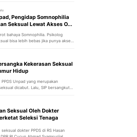
Sport
Berita Bola Terkini, Ja
alu
Klasemen, Hasil Liga
pad, Pengidap Somnophilia
an Seksual Lewat Akses O...
ot bahaya Somnophilia. Psikolog
ual bisa lebih bebas jika punya akses
ersangka Kekerasan Seksual
eumur Hidup
ter PPDS Unpad yang merupakan
eksual dicabut. Lalu, SIP bersangkutan
an Seksual Oleh Dokter
erketat Seleksi Tenaga
n seksual dokter PPDS di RS Hasan
a DPR RI Cucun Ahmad Syamsurijal