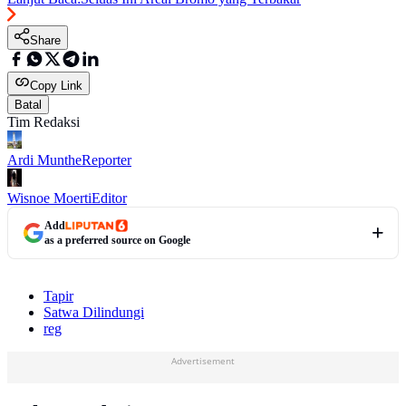
Share
Copy Link
Batal
Tim Redaksi
Ardi Munthe
Reporter
Wisnoe Moerti
Editor
Add
as a preferred source on Google
Tapir
Satwa Dilindungi
reg
Advertisement