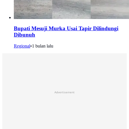
Bupati Mesuji Murka Usai Tapir Dilindungi
Dibunuh
Regional
•
1 bulan lalu
Advertisement