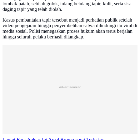
tombak patah, sebilah golok, tulang belulang tapir, kulit, serta sisa
daging tapir yang telah diolah.
Kasus pembantaian tapir tersebut menjadi perhatian publik setelah
video pengejaran hingga penyembelihan satwa dilindungi itu viral di
media sosial. Polisi menegaskan proses hukum akan terus berjalan
hingga seluruh pelaku berhasil ditangkap.
Advertisement
Lanjut Baca:
Seluas Ini Areal Bromo yang Terbakar