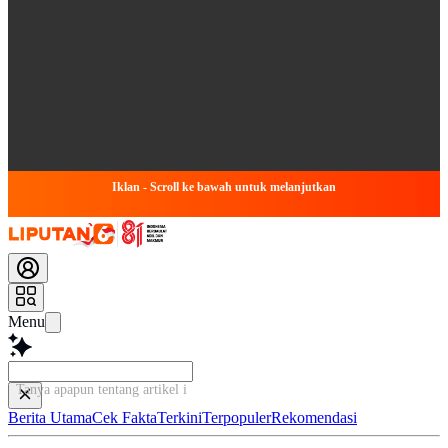
Iklan - Scroll ke bawah untuk melanjutkan
Menu
Tanya apapun tentang artikel ini...
Berita Utama
Cek Fakta
Terkini
Terpopuler
Rekomendasi