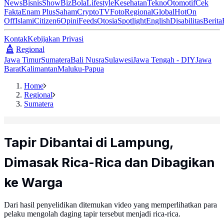
News
Bisnis
ShowBiz
Bola
Lifestyle
Kesehatan
Tekno
Otomotif
Cek
Fakta
Enam Plus
Saham
Crypto
TV
Foto
Regional
Global
Hot
On
Off
Islami
Citizen6
Opini
Feeds
Otosia
Spotlight
English
Disabilitas
Berita
Kontak
Kebijakan Privasi
Regional
Jawa Timur
Sumatera
Bali Nusra
Sulawesi
Jawa Tengah - DIY
Jawa
Barat
Kalimantan
Maluku-Papua
Home
Regional
Sumatera
Tapir Dibantai di Lampung,
Dimasak Rica-Rica dan Dibagikan
ke Warga
Dari hasil penyelidikan ditemukan video yang memperlihatkan para
pelaku mengolah daging tapir tersebut menjadi rica-rica.