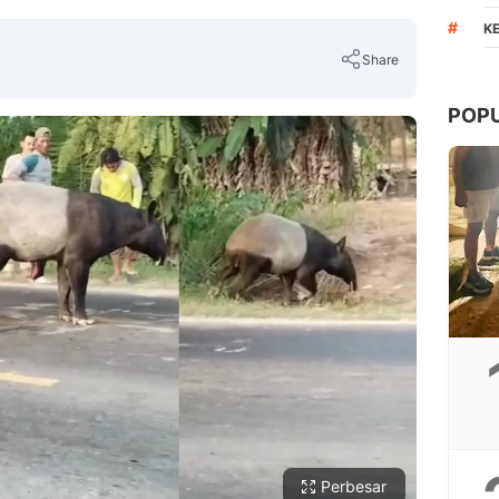
#
K
Share
POP
Copy Link
Perbesar