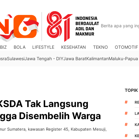
BIZ
BOLA
LIFESTYLE
KESEHATAN
TEKNO
OTOMOTIF
usra
Sulawesi
Jawa Tengah - DIY
Jawa Barat
Kalimantan
Maluku-Papua
TOPIK
BKSDA Tak Langsung
#
R
ngga Disembelih Warga
#
L
#
K
Timur Sumatera, kawasan Register 45, Kabupaten Mesuji,
#
K