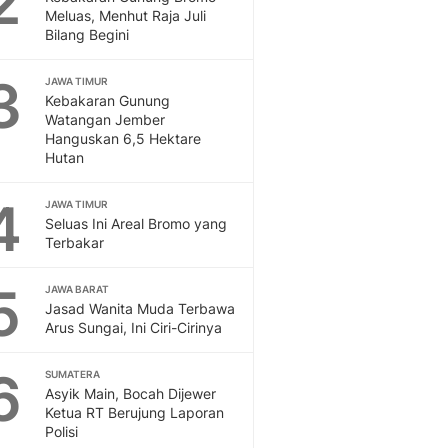
2
Feeds
Meluas, Menhut Raja Juli
Bilang Begini
Feeds Liputan6: Kumpul
Terbaru Harian
3
JAWA TIMUR
Otosia
Kebakaran Gunung
Otosia
Watangan Jember
Spotlight
Hanguskan 6,5 Hektare
Berita Terkini, Kabar Te
Hutan
Dan Dunia - Liputan6.
English
4
JAWA TIMUR
Exploring Knowledge, T
Seluas Ini Areal Bromo yang
Terbakar
En.Liputan6.com
Disabilitas
5
Disabilitas Berita Terkini
JAWA BARAT
Jasad Wanita Muda Terbawa
Harian, Berita Terbaru,
Arus Sungai, Ini Ciri-Cirinya
Berita
Berita Hari Ini Politik,
6
SUMATERA
Health
Asyik Main, Bocah Dijewer
Kabar Berita Terbaru D
Ketua RT Berujung Laporan
Diet, Herbal Terbaik
Polisi