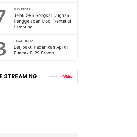
Sport
Berita Bola Terkini, Ja
7
SUMATERA
Jejak GPS Bongkar Dugaan
Klasemen, Hasil Liga
Penggelapan Mobil Rental di
Lampung
8
JAWA TIMUR
Berjibaku Padamkan Api di
Puncak B-29 Bromo
VE STREAMING
Powered by