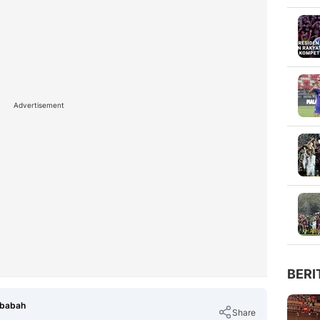
Advertisement
BERI
ubabah
Share