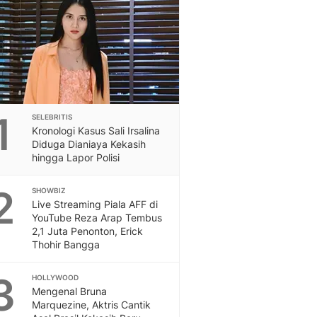
Feeds
Feeds Liputan6: Kumpul
Terbaru Harian
Otosia
Otosia
Spotlight
Berita Terkini, Kabar Te
1
SELEBRITIS
Dan Dunia - Liputan6.
Kronologi Kasus Sali Irsalina
English
Diduga Dianiaya Kekasih
Exploring Knowledge, T
hingga Lapor Polisi
En.Liputan6.com
2
Disabilitas
SHOWBIZ
Live Streaming Piala AFF di
Disabilitas Berita Terkini
YouTube Reza Arap Tembus
Harian, Berita Terbaru,
2,1 Juta Penonton, Erick
Berita
Thohir Bangga
Berita Hari Ini Politik,
Health
3
HOLLYWOOD
Kabar Berita Terbaru D
Mengenal Bruna
Diet, Herbal Terbaik
Marquezine, Aktris Cantik