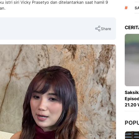
stri siri Vicky Prasetyo dan ditelantarkan saat hamil 9
#
an.
S
CERIT
Share
Copy Link
Saksik
Episod
21.20 
POP