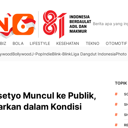
BIZ
BOLA
LIFESTYLE
KESEHATAN
TEKNO
OTOMOTIF
lywood
Bollywood
J-Pop
Indie
Blink-Blink
Liga Dangdut Indonesia
Photo
TOPIK
asetyo Muncul ke Publik,
#
S
arkan dalam Kondisi
#
S
#
S
#
R