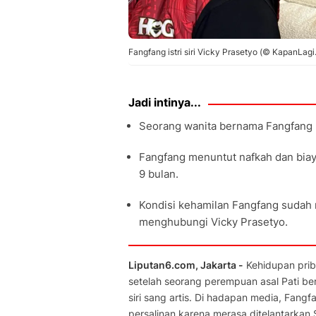
Fangfang istri siri Vicky Prasetyo (© KapanLagi.
Jadi intinya...
Seorang wanita bernama Fangfang me
Fangfang menuntut nafkah dan biaya
9 bulan.
Kondisi kehamilan Fangfang sudah
menghubungi Vicky Prasetyo.
Liputan6.com, Jakarta -
Kehidupan priba
setelah seorang perempuan asal Pati b
siri sang artis. Di hadapan media, Fan
persalinan karena merasa ditelantarkan.S