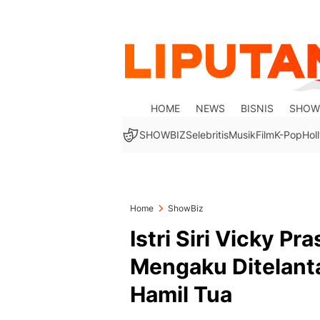
HOME
NEWS
BISNIS
SHOW
SHOWBIZ
Selebritis
Musik
Film
K-Pop
Hol
Home
ShowBiz
Istri Siri Vicky Pr
Mengaku Ditelant
Hamil Tua