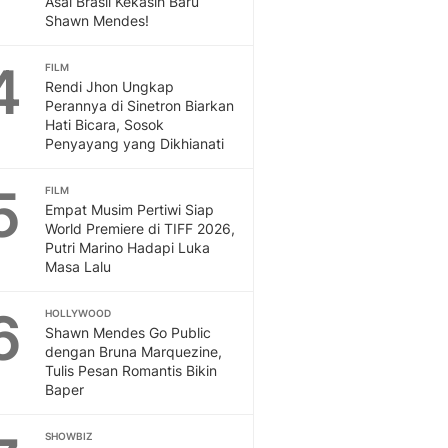
Asal Brasil Kekasih Baru
Sport
Shawn Mendes!
Berita Bola Terkini, Ja
Klasemen, Hasil Liga
4
FILM
Rendi Jhon Ungkap
Perannya di Sinetron Biarkan
Hati Bicara, Sosok
Penyayang yang Dikhianati
5
FILM
Empat Musim Pertiwi Siap
World Premiere di TIFF 2026,
Putri Marino Hadapi Luka
Masa Lalu
6
HOLLYWOOD
Shawn Mendes Go Public
dengan Bruna Marquezine,
Tulis Pesan Romantis Bikin
Baper
SHOWBIZ