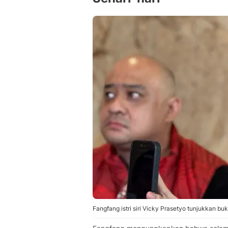
Fangfang istri siri Vicky Prasetyo tunjukkan buk