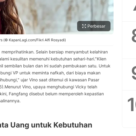
Perbesar
ers (© KapanLagi.com/Fikri Alfi Rosyadi)
 memprihatinkan. Selain bersiap menyambut kelahiran
lami kesulitan memenuhi kebutuhan sehari-hari."Klien
amil sembilan bulan dan ini sudah pembukaan satu. Untuk
ubungi VP untuk meminta nafkah, dari biaya makan
dihubungi," ujar Vino saat ditemui di kawasan Pasar
6).Menurut Vino, upaya menghubungi Vicky telah
kini, Fangfang disebut belum memperoleh kepastian
alinannya.
ta Uang untuk Kebutuhan