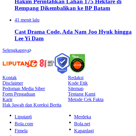
Hakim Perintahkan Lahan 175 Hektare di
Rempang Dikembalikan ke BP Batam
41 menit lalu
Cast Drama Code, Ada Nam Joo Hyuk hingga
Lee Yi Dam
Selengkapnya
Kontak
Redaksi
Disclaimer
Kode Etik
Pedoman Media Siber
Sitemap
Form Pengaduan
Tentang Kami
Karir
Metode Cek Fakta
Hak Jawab dan Koreksi Berita
Liputan6
Merdeka
Bola.com
Bola.net
Fimela
Kapanlagi