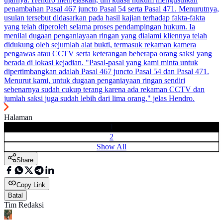
penambahan Pasal 467 juncto Pasal 54 serta Pasal 471. Menurutnya,
usulan tersebut didasarkan pada hasil kajian terhadap fakta-fakta
yang telah diperoleh selama proses pendampingan hukum. Ia
menilai dugaan penganiayaan ringan yang dialami kliennya telah
didukung oleh sejumlah alat bukti, termasuk rekaman kamera
pengawas atau CCTV serta keterangan beberapa orang saksi yang
berada di lokasi kejadian. "Pasal-pasal yang kami minta untuk
dipertimbangkan adalah Pasal 467 juncto Pasal 54 dan Pasal 471.
Menurut kami, untuk dugaan penganiayaan ringan sendiri
sebenarnya sudah cukup terang karena ada rekaman CCTV dan
jumlah saksi juga sudah lebih dari lima orang," jelas Hendro.
Halaman
1
2
Show All
Share
Copy Link
Batal
Tim Redaksi