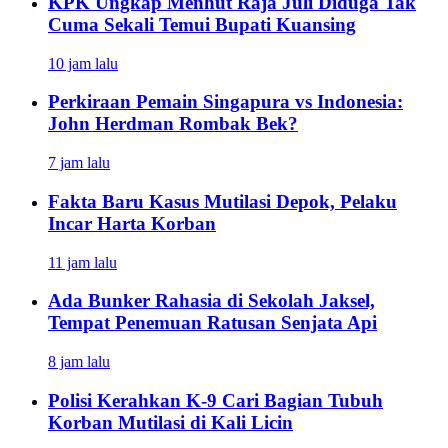
KPK Ungkap Menhut Raja Juli Diduga Tak
Cuma Sekali Temui Bupati Kuansing
10 jam lalu
Perkiraan Pemain Singapura vs Indonesia:
John Herdman Rombak Bek?
7 jam lalu
Fakta Baru Kasus Mutilasi Depok, Pelaku
Incar Harta Korban
11 jam lalu
Ada Bunker Rahasia di Sekolah Jaksel,
Tempat Penemuan Ratusan Senjata Api
8 jam lalu
Polisi Kerahkan K-9 Cari Bagian Tubuh
Korban Mutilasi di Kali Licin