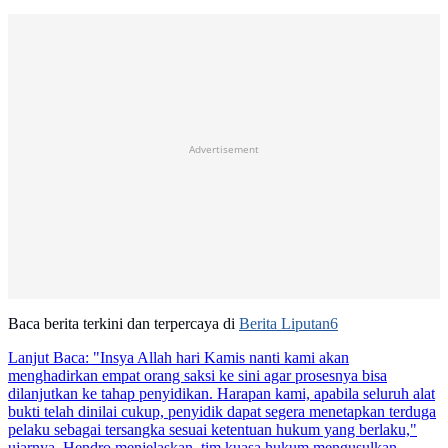
Advertisement
Baca berita terkini dan terpercaya di
Berita Liputan6
Lanjut Baca:
"Insya Allah hari Kamis nanti kami akan
menghadirkan empat orang saksi ke sini agar prosesnya bisa
dilanjutkan ke tahap penyidikan. Harapan kami, apabila seluruh alat
bukti telah dinilai cukup, penyidik dapat segera menetapkan terduga
pelaku sebagai tersangka sesuai ketentuan hukum yang berlaku,"
ujarnya. Hendro menjelaskan, tim kuasa hukum mengusulkan