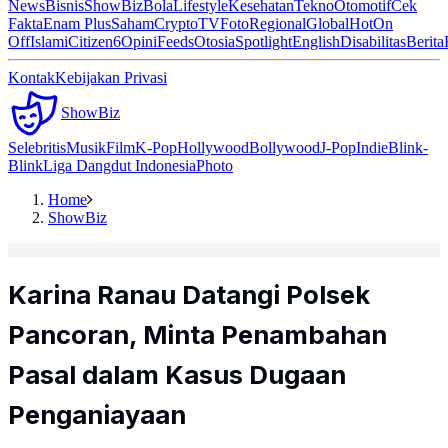
News
Bisnis
ShowBiz
Bola
Lifestyle
Kesehatan
Tekno
Otomotif
Cek
Fakta
Enam Plus
Saham
Crypto
TV
Foto
Regional
Global
Hot
On
Off
Islami
Citizen6
Opini
Feeds
Otosia
Spotlight
English
Disabilitas
Berita
Kontak
Kebijakan Privasi
ShowBiz
Selebritis
Musik
Film
K-Pop
Hollywood
Bollywood
J-Pop
Indie
Blink-
Blink
Liga Dangdut Indonesia
Photo
Home
ShowBiz
Karina Ranau Datangi Polsek
Pancoran, Minta Penambahan
Pasal dalam Kasus Dugaan
Penganiayaan