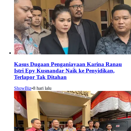
Kasus Dugaan Penganiayaan Karina Ranau
Istri Epy Kusnandar Naik ke Penyidikan,
Terlapor Tak Ditahan
ShowBiz
•
8 hari lalu