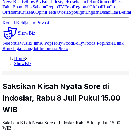
News
Bisnis
ShowBiz
Bola
Lifestyle
Kesehatan
Tekno
Otomotif
Cek
Fakta
Enam Plus
Saham
Crypto
TV
Foto
Regional
Global
Hot
On
Off
Islami
Citizen6
Opini
Feeds
Otosia
Spotlight
English
Disabilitas
Berita
Kontak
Kebijakan Privasi
ShowBiz
Selebritis
Musik
Film
K-Pop
Hollywood
Bollywood
J-Pop
Indie
Blink-
Blink
Liga Dangdut Indonesia
Photo
Home
ShowBiz
Saksikan Kisah Nyata Sore di
Indosiar, Rabu 8 Juli Pukul 15.00
WIB
Saksikan Kisah Nyata Sore di Indosiar, Rabu 8 Juli pukul 15.00
WIB.