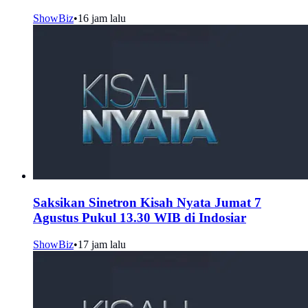
ShowBiz
•
16 jam lalu
Saksikan Sinetron Kisah Nyata Jumat 7
Agustus Pukul 13.30 WIB di Indosiar
ShowBiz
•
17 jam lalu