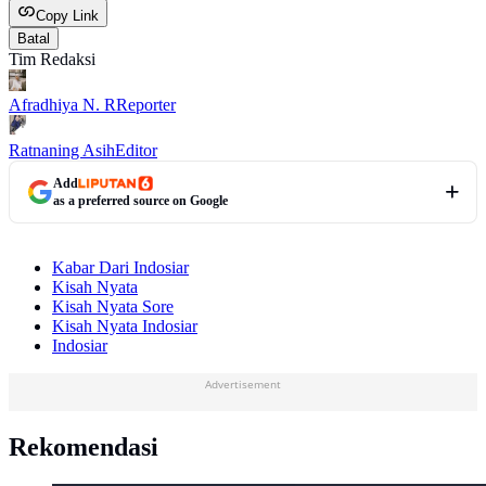
Copy Link
Batal
Tim Redaksi
Afradhiya N. R
Reporter
Ratnaning Asih
Editor
Add
as a preferred source on Google
Kabar Dari Indosiar
Kisah Nyata
Kisah Nyata Sore
Kisah Nyata Indosiar
Indosiar
Advertisement
Rekomendasi