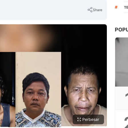
#
T
Share
POP
Copy Link
Perbesar