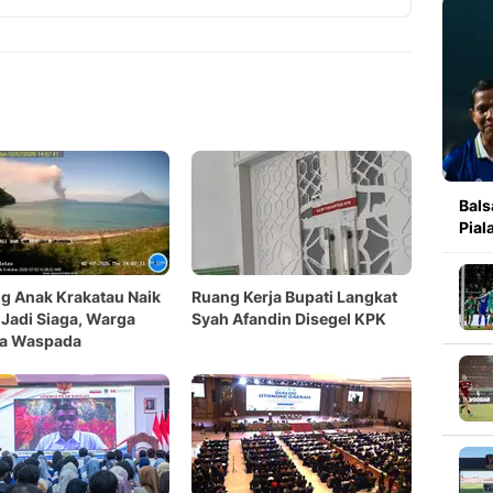
Copy Link
Bals
Pial
g Anak Krakatau Naik
Ruang Kerja Bupati Langkat
 Jadi Siaga, Warga
Syah Afandin Disegel KPK
ta Waspada