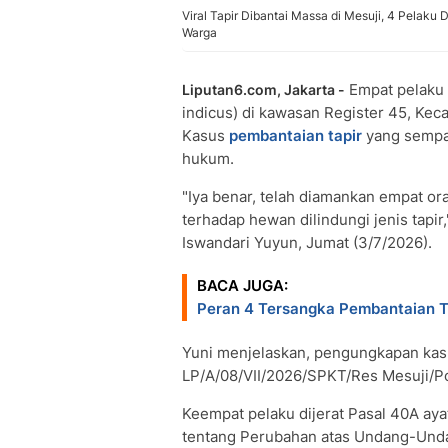
Viral Tapir Dibantai Massa di Mesuji, 4 Pelaku
Warga
Empat pelaku 
Liputan6.com, Jakarta -
indicus) di kawasan Register 45, Ke
Kasus
pembantaian tapir
yang sempat 
hukum.
"Iya benar, telah diamankan empat o
terhadap hewan dilindungi jenis tap
Iswandari Yuyun, Jumat (3/7/2026).
BACA JUGA:
Peran 4 Tersangka Pembantaian T
Yuni menjelaskan, pengungkapan kasu
LP/A/08/VII/2026/SPKT/Res Mesuji/Po
Keempat pelaku dijerat Pasal 40A a
tentang Perubahan atas Undang-Und