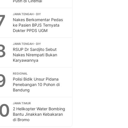
Putih di Ciremai
Sport
Berita Bola Terkini, Ja
7
Klasemen, Hasil Liga
JAWA TENGAH - DIY
Nakes Berkomentar Pedas
ke Pasien BPJS Ternyata
Dokter PPDS UGM
8
JAWA TENGAH - DIY
RSUP Dr Sardjito Sebut
Nakes Nirempati Bukan
Karyawannya
9
REGIONAL
Polisi Bidik Unsur Pidana
Penebangan 10 Pohon di
Bandung
10
JAWA TIMUR
2 Helikopter Water Bombing
Bantu Jinakkan Kebakaran
di Bromo