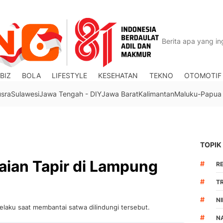
BIZ
BOLA
LIFESTYLE
KESEHATAN
TEKNO
OTOMOTIF
usra
Sulawesi
Jawa Tengah - DIY
Jawa Barat
Kalimantan
Maluku-Papua
TOPIK
aian Tapir di Lampung
#
R
#
TR
#
N
laku saat membantai satwa dilindungi tersebut.
#
N