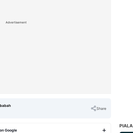
Advertisement
ubabah
Share
PIALA
 on Google