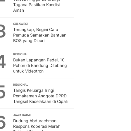
Otosia
Tagana Pastikan Kondisi
Aman
Otosia
Feeds
3
SULAWESI
Feeds Liputan6: Kumpul
Terungkap, Begini Cara
Terbaru Harian
Pemuda Samarkan Bantuan
Spotlight
BOS yang Dicuri
Berita Terkini, Kabar Te
Dan Dunia - Liputan6.
4
REGIONAL
English
Bukan Lapangan Padel, 10
Exploring Knowledge, T
Pohon di Bandung Ditebang
untuk Videotron
En.Liputan6.com
Disabilitas
5
Disabilitas Berita Terkini
REGIONAL
Tangis Keluarga Iringi
Harian, Berita Terbaru,
Pemakaman Anggota DPRD
Berita
Tangsel Kecelakaan di Cipali
Berita Hari Ini Politik,
Health
6
JAWA BARAT
Kabar Berita Terbaru D
Dudung Abdurachman
Diet, Herbal Terbaik
Respons Koperasi Merah