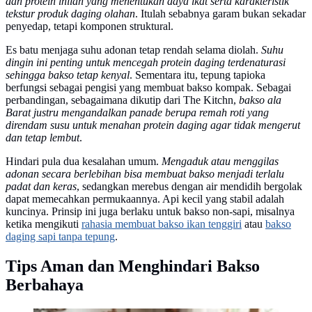
dan protein inilah yang menentukan daya ikat serta karakteristik
tekstur produk daging olahan
. Itulah sebabnya garam bukan sekadar
penyedap, tetapi komponen struktural.
Es batu menjaga suhu adonan tetap rendah selama diolah.
Suhu
dingin ini penting untuk mencegah protein daging terdenaturasi
sehingga bakso tetap kenyal
. Sementara itu, tepung tapioka
berfungsi sebagai pengisi yang membuat bakso kompak. Sebagai
perbandingan, sebagaimana dikutip dari The Kitchn,
bakso ala
Barat justru mengandalkan panade berupa remah roti yang
direndam susu untuk menahan protein daging agar tidak mengerut
dan tetap lembut
.
Hindari pula dua kesalahan umum.
Mengaduk atau menggilas
adonan secara berlebihan bisa membuat bakso menjadi terlalu
padat dan keras
, sedangkan merebus dengan air mendidih bergolak
dapat memecahkan permukaannya. Api kecil yang stabil adalah
kuncinya. Prinsip ini juga berlaku untuk bakso non-sapi, misalnya
ketika mengikuti
rahasia membuat bakso ikan tenggiri
atau
bakso
daging sapi tanpa tepung
.
Tips Aman dan Menghindari Bakso
Berbahaya