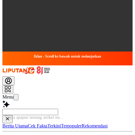
Iklan - Scroll ke bawah untuk melanjutkan
Menu
Ba
Berita Utama
Cek Fakta
Terkini
Terpopuler
Rekomendasi