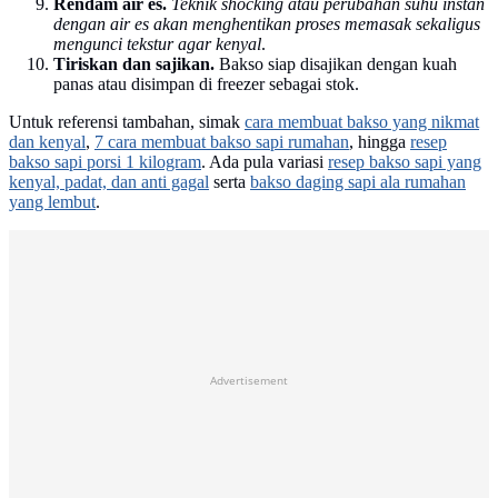
Rendam air es.
Teknik shocking atau perubahan suhu instan
dengan air es akan menghentikan proses memasak sekaligus
mengunci tekstur agar kenyal
.
Tiriskan dan sajikan.
Bakso siap disajikan dengan kuah
panas atau disimpan di freezer sebagai stok.
Untuk referensi tambahan, simak
cara membuat bakso yang nikmat
dan kenyal
,
7 cara membuat bakso sapi rumahan
, hingga
resep
bakso sapi porsi 1 kilogram
. Ada pula variasi
resep bakso sapi yang
kenyal, padat, dan anti gagal
serta
bakso daging sapi ala rumahan
yang lembut
.
Advertisement