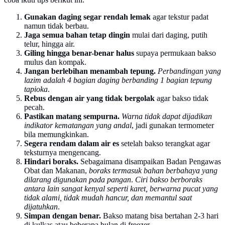
Gunakan daging segar rendah lemak
agar tekstur padat
namun tidak berbau.
Jaga semua bahan tetap dingin
mulai dari daging, putih
telur, hingga air.
Giling hingga benar-benar halus
supaya permukaan bakso
mulus dan kompak.
Jangan berlebihan menambah tepung.
Perbandingan yang
lazim adalah 4 bagian daging berbanding 1 bagian tepung
tapioka
.
Rebus dengan air yang tidak bergolak
agar bakso tidak
pecah.
Pastikan matang sempurna.
Warna tidak dapat dijadikan
indikator kematangan yang andal
, jadi gunakan termometer
bila memungkinkan.
Segera rendam dalam air es
setelah bakso terangkat agar
teksturnya mengencang.
Hindari boraks.
Sebagaimana disampaikan Badan Pengawas
Obat dan Makanan,
boraks termasuk bahan berbahaya yang
dilarang digunakan pada pangan
.
Ciri bakso berboraks
antara lain sangat kenyal seperti karet, berwarna pucat yang
tidak alami, tidak mudah hancur, dan memantul saat
dijatuhkan
.
Simpan dengan benar.
Bakso matang bisa bertahan 2-3 hari
di kulkas atau beberapa bulan di freezer.