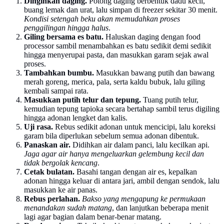
Dinginkan daging.
Potong daging berbentuk dadu kecil,
buang lemak dan urat, lalu simpan di freezer sekitar 30 menit.
Kondisi setengah beku akan memudahkan proses
penggilingan hingga halus
.
Giling bersama es batu.
Haluskan daging dengan food
processor sambil menambahkan es batu sedikit demi sedikit
hingga menyerupai pasta, dan masukkan garam sejak awal
proses.
Tambahkan bumbu.
Masukkan bawang putih dan bawang
merah goreng, merica, pala, serta kaldu bubuk, lalu giling
kembali sampai rata.
Masukkan putih telur dan tepung.
Tuang putih telur,
kemudian tepung tapioka secara bertahap sambil terus digiling
hingga adonan lengket dan kalis.
Uji rasa.
Rebus sedikit adonan untuk mencicipi, lalu koreksi
garam bila diperlukan sebelum semua adonan dibentuk.
Panaskan air.
Didihkan air dalam panci, lalu kecilkan api.
Jaga agar air hanya mengeluarkan gelembung kecil dan
tidak bergolak kencang
.
Cetak bulatan.
Basahi tangan dengan air es, kepalkan
adonan hingga keluar di antara jari, ambil dengan sendok, lalu
masukkan ke air panas.
Rebus perlahan.
Bakso yang mengapung ke permukaan
menandakan sudah matang
, dan lanjutkan beberapa menit
lagi agar bagian dalam benar-benar matang.