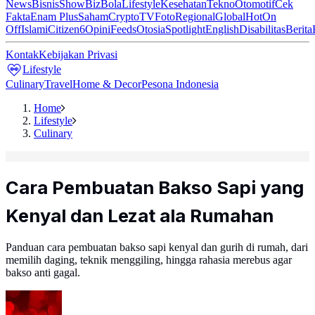
News
Bisnis
ShowBiz
Bola
Lifestyle
Kesehatan
Tekno
Otomotif
Cek
Fakta
Enam Plus
Saham
Crypto
TV
Foto
Regional
Global
Hot
On
Off
Islami
Citizen6
Opini
Feeds
Otosia
Spotlight
English
Disabilitas
Berita
Kontak
Kebijakan Privasi
Lifestyle
Culinary
Travel
Home & Decor
Pesona Indonesia
Home
Lifestyle
Culinary
Cara Pembuatan Bakso Sapi yang
Kenyal dan Lezat ala Rumahan
Panduan cara pembuatan bakso sapi kenyal dan gurih di rumah, dari
memilih daging, teknik menggiling, hingga rahasia merebus agar
bakso anti gagal.