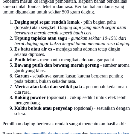
Sebelum masuk ke langkah pembuatan, siapkan bahan berkualitas
karena inilah fondasi tekstur dan rasa. Berikut bahan utama yang
umum digunakan untuk sekitar 500 gram daging.
Daging sapi segar rendah lemak
- pilih bagian paha
(topside) atau sengkel.
Daging sapi yang masih segar akan
berwarna merah cerah seperti buah ceri
.
Tepung tapioka atau sagu
-
gunakan sekitar 10-15% dari
berat daging agar bakso kenyal tanpa menutupi rasa daging
.
Es batu atau air es
- menjaga suhu adonan tetap dingin
selama diproses.
Putih telur
- membantu mengikat adonan agar padat.
Bawang putih dan bawang merah goreng
- sumber aroma
gurih yang khas.
Garam
- sebaiknya garam kasar, karena berperan penting
pada tekstur, bukan sekadar rasa.
Merica atau lada dan sedikit pala
- penambah kedalaman
cita rasa.
Baking powder
(opsional) - cukup sedikit untuk efek lebih
mengembang.
Kaldu bubuk atau penyedap
(opsional) - sesuaikan dengan
selera.
Pemilihan daging berlemak rendah sangat menentukan hasil akhir.
Baca juga:
tips memilih daging sapi segar
dan
beragam resep bakso