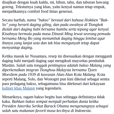
disajikan dengan kuah kaldu, mi, bihun, tahu, dan taburan bawang
goreng. Teksturnya yang khas, yaitu kenyal namun tetap empuk,
menjadikannya comfort food lintas generasi.
Secara harfiah,
nama "bakso" berasal dari bahasa Hokkien "Bak-
So" yang berarti daging giling, dan pada awalnya di Tiongkok
diolah dari daging babi bersama bumbu serta tepung agar kenyal
.
Kisahnya bermula pada masa Dinasti Ming lewat seorang pemuda
bernama Meng Bo yang menumbuk daging hingga lembut agar
ibunya yang lanjut usia dan tak bisa mengunyah tetap dapat
menyantap daging
.
Ketika masuk ke Nusantara, resep ini disesuaikan dengan mengganti
daging babi menjadi daging sapi mengikuti mayoritas penduduk
Muslim.
Salah satu tonggak pentingnya adalah bakso Malang yang
diperkenalkan imigran Tionghoa-Malaysia bernama Tjoen
Moesliem pada 1939 di kawasan Alun-Alun Kota Malang
. Kota
seperti Malang, Solo, dan Wonogiri pun kini dikenal sebagai sentra
para pedagang bakso, sebagaimana bisa ditelusuri dari kekayaan
kuliner khas Malang
yang legendaris.
Menariknya, ragam bakso begitu luas sehingga definisinya tidak
kaku.
Bahkan bakso sempat menjadi perhatian dunia ketika
Presiden Amerika Serikat Barack Obama mengenangnya sebagai
salah satu makanan favorit masa kecilnya di Indonesia
.