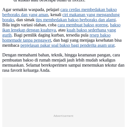
Agar semakin waspada, pelajari
cara cerdas membedakan bakso
berboraks dan yang aman
, kenali
ciri makanan yang mengandung
boraks
, dan simak
tips membedakan bakso berboraks dan alami
.
Bila ingin variasi olahan, coba
cara membuat bakso goreng
,
bakso
ikan lengkap dengan kuahnya
, atau
kuah bakso sederhana yang
gurih
. Bagi pemilik daging kurban, tersedia pula
resep bakso
homemade tanpa pengawet
, dan bagi yang menjaga kesehatan bisa
membaca
penjelasan pakar soal bakso bagi penderita asam urat
.
Dengan memahami bahan, teknik, hingga keamanan pangan, cara
pembuatan bakso di rumah menjadi jauh lebih mudah sekaligus
memuaskan. Selamat bereksperimen sampai menemukan tekstur dan
rasa favorit keluarga Anda.
Advertisement