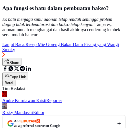
Apa fungsi es batu dalam pembuatan bakso?
Es batu menjaga suhu adonan tetap rendah sehingga protein
daging tidak terdenaturasi dan bakso tetap kenyal
. Tanpa es,
adonan mudah menghangat dan hasil akhirnya cenderung lembek
serta mudah hancur.
Lanjut Baca:
Resep Mie Goreng Bakar Daun Pisang yang Wangi
Smoky
Share
Copy Link
Batal
Tim Redaksi
Andre Kurniawan Kristi
Reporter
Rizky Mandasari
Editor
Add
as a preferred source on Google