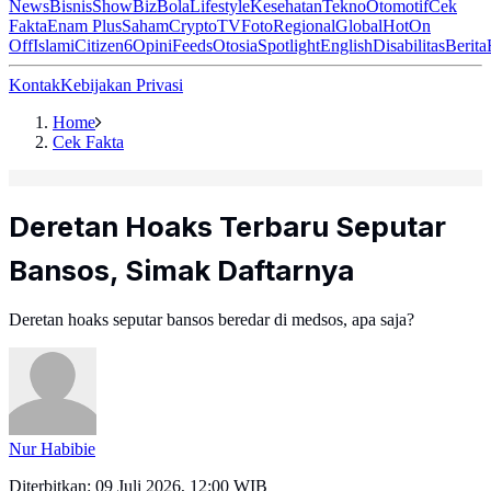
News
Bisnis
ShowBiz
Bola
Lifestyle
Kesehatan
Tekno
Otomotif
Cek
Fakta
Enam Plus
Saham
Crypto
TV
Foto
Regional
Global
Hot
On
Off
Islami
Citizen6
Opini
Feeds
Otosia
Spotlight
English
Disabilitas
Berita
Kontak
Kebijakan Privasi
Home
Cek Fakta
Deretan Hoaks Terbaru Seputar
Bansos, Simak Daftarnya
Deretan hoaks seputar bansos beredar di medsos, apa saja?
Nur Habibie
Diterbitkan:
09 Juli 2026, 12:00 WIB