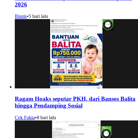
2026
Bisnis
•
5 hari lalu
Ragam Hoaks seputar PKH, dari Bansos Balita
hingga Pendamping Sosial
Cek Fakta
•
8 hari lalu