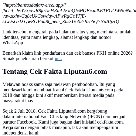
"https://bansosdaftar.vercel.app/?
fbclid=IwY2xjawR8fb1leHRuA2FlbQIxMQBicmlkETFGOWNo
vuwztxhwCq8eUkGswdqwAFwRgGoY7fE-
sJw2sGxtXQwROPau8t_aem_ZhsSU602sRsbSQYNuAIjHQ"
Link tersebut mengarah pada halaman situs yang meminta sejumlah
identitas, yaitu nama lengkap, alamat lengkap dan nomor
WhatsApp.
Benarkah klaim link pendaftaran dan cek bansos PKH online 2026?
Simak penelusuran berikut
ini..
Tentang Cek Fakta Liputan6.com
Melawan hoaks sama saja melawan pembodohan. Itu yang
mendasari kami membuat Kanal Cek Fakta Liputan6.com pada
2018 dan hingga kini aktif memberikan literasi media pada
masyarakat luas.
Sejak 2 Juli 2018, Cek Fakta Liputan6.com bergabung
dalam International Fact Checking Network (IFCN) dan menjadi
partner Facebook. Kami juga bagian dari inisiatif cekfakta.com.
Kerja sama dengan pihak manapun, tak akan mempengaruhi
independensi kami.