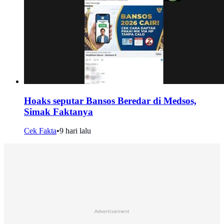
Hoaks seputar Bansos Beredar di Medsos,
Simak Faktanya
Cek Fakta
•
9 hari lalu
Advertisement