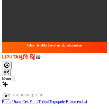
Iklan - Scroll ke bawah untuk melanjutkan
Menu
Tanya apapun tentang artikel ini...
Berita Utama
Cek Fakta
Terkini
Terpopuler
Rekomendasi